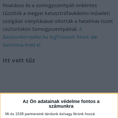
hivatásos és a somogyszentpáli önkéntes
tűzoltók a megyei katasztrófavédelmi műveleti
szolgálat irányításával oltották a hatalmas tüzet
csütörtökön Somogyszentpálnál.
A
BalatonKörnyéke.hu legfrissebb híreit ide
kattintva éred el.
Itt volt tűz
Az Ön adatainak védelme fontos a
számunkra
Mi és 1538 partnereink tárolunk és/vagy férünk hozzá