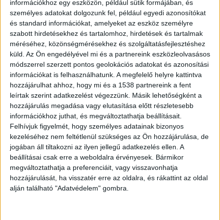
információkhoz egy eszközön, például sütik formájában, és
személyes adatokat dolgozunk fel, például egyedi azonosítókat
és standard információkat, amelyeket az eszköz személyre
szabott hirdetésekhez és tartalomhoz, hirdetések és tartalmak
méréséhez, közönségmérésekhez és szolgáltatásfejlesztéshez
küld.
Az Ön engedélyével mi és a partnereink eszközleolvasásos
módszerrel szerzett pontos geolokációs adatokat és azonosítási
információkat is felhasználhatunk. A megfelelő helyre kattintva
hozzájárulhat ahhoz, hogy mi és a 1538 partnereink a fent
leírtak szerint adatkezelést végezzünk. Másik lehetőségként a
hozzájárulás megadása vagy elutasítása előtt részletesebb
információkhoz juthat, és megváltoztathatja beállításait.
Felhívjuk figyelmét, hogy személyes adatainak bizonyos
kezeléséhez nem feltétlenül szükséges az Ön hozzájárulása, de
Mocsárjáróval mentek
jogában áll tiltakozni az ilyen jellegű adatkezelés ellen. A
beállításai csak erre a weboldalra érvényesek. Bármikor
A riasztott egységek az oltáshoz egy mocsárjáró
megváltoztathatja a preferenciáit, vagy visszavonhatja
hozzájárulását, ha visszatér erre az oldalra, és rákattint az oldal
gépet is bevetettek, amellyel el tudták érni
alján található "Adatvédelem" gombra.
azokat a területeket is, amelyeket amúgy nem
tudtak volna. A mocsárjáróra azért is volt nagy