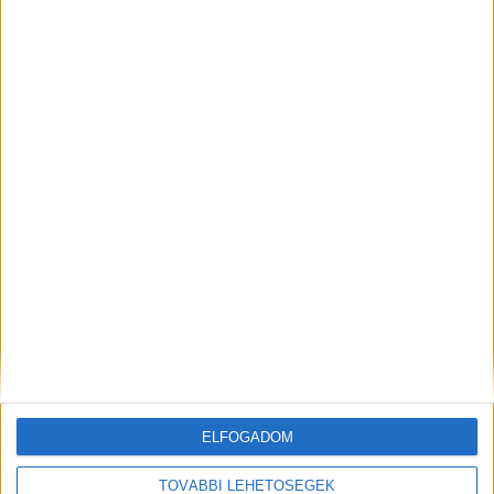
ELŐZŐ
KÖVETKEZŐ
Döntött a bíróság
Siófoki lakásokból lopott:
bódéügyben: Balatonföldvár
elfogták az érdi betörőt
önkormányzata
modernizálhatja a kikötő
területét
KAPCSOLÓDÓ HOZZÁSZÓLÁSOK
ELFOGADOM
TOVÁBBI LEHETŐSÉGEK