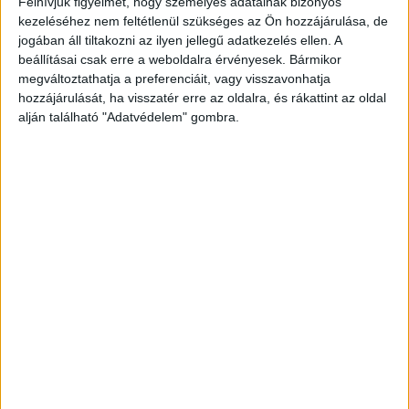
Felhívjuk figyelmét, hogy személyes adatainak bizonyos
megállapították, hogy a nyugdíjast megölték,
kezeléséhez nem feltétlenül szükséges az Ön hozzájárulása, de
jogában áll tiltakozni az ilyen jellegű adatkezelés ellen. A
halálát idegenkezűség okozta, ami miatt
beállításai csak erre a weboldalra érvényesek. Bármikor
emberölés gyanúja miatt rendeltek el
megváltoztathatja a preferenciáit, vagy visszavonhatja
hozzájárulását, ha visszatér erre az oldalra, és rákattint az oldal
nyomozást” – adta ki közleményét a rendőrség.
alján található "Adatvédelem" gombra.
Sokan ismerték az áldozatot
A környékbelieket megdöbbentette őket a
tragédia, ismerték és szerették az idős nőt. A
veol.hu
azt írja, a gyilkosság helyszínére
folyamatosan érkeznek a rendőrautók, és az
igazságügyi orvosszakértő is a helyszínen
dolgozik.
A Kékvillogó legfrissebb híreit ide
kattintva éred el! A Facebookon már 341 ezernél
is többen követnek minket.