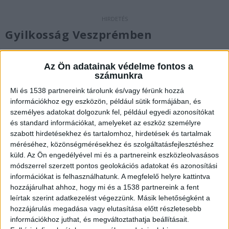
Gyilkosság Veszprémben
Csütörtökön a kora esti órákban megöltek egy
Az Ön adatainak védelme fontos a
idős nőt Veszprémben. A nyugdíjas korú
számunkra
áldozatot az otthonában gyilkolták meg. A
Mi és 1538 partnereink tárolunk és/vagy férünk hozzá
rendőrség lázasan nyomoz az ügyben, ugyanis az
információkhoz egy eszközön, például sütik formájában, és
személyes adatokat dolgozunk fel, például egyedi azonosítókat
eset után rövidesen felmerült az idegenkezűség
és standard információkat, amelyeket az eszköz személyre
gyanúja.
szabott hirdetésekhez és tartalomhoz, hirdetések és tartalmak
méréséhez, közönségmérésekhez és szolgáltatásfejlesztéshez
küld.
Az Ön engedélyével mi és a partnereink eszközleolvasásos
Megszólalt a rendőrség
módszerrel szerzett pontos geolokációs adatokat és azonosítási
információkat is felhasználhatunk. A megfelelő helyre kattintva
“November 7-én, 21 óra 26 perckor érkezett a
hozzájárulhat ahhoz, hogy mi és a 1538 partnereink a fent
bejelentés arról, hogy egy idős hölgyet holtan
leírtak szerint adatkezelést végezzünk. Másik lehetőségként a
hozzájárulás megadása vagy elutasítása előtt részletesebb
találtak a veszprémi otthonában. Bűncselekmény
információkhoz juthat, és megváltoztathatja beállításait.
áldozata lett a 85 éves nő. A rendőrök rögtön