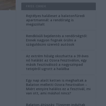
FRISS CIKKEK
Rejtélyes haláleset a balatonfüredi
apartmannál: a rendőrség is
megszólalt
Rendkívüli bejelentés a rendőrségtől:
Ennek nagyon fognak örülni a
száguldozni szerető autósok
Az extrém hőség okozhatta a 39 éves
nő halálát az Ozora Fesztiválon, egy
másik fesztiválozó a nagyszínpad
tetejéről ugrott a halálba
Egy nap alatt ketten is meghaltak a
Balaton melletti Ozora Fesztiválon –
Miért ennyire halálos ez a fesztivál, mi
van ott, ami máshol nincs?
Balaton-átúszás: Tízezren indultak