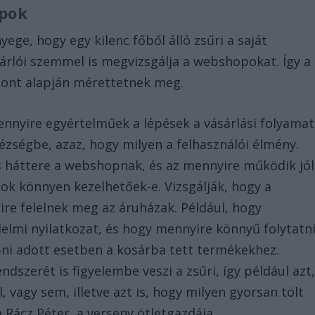
opok
yege, hogy egy kilenc főből álló zsűri a saját
árlói szemmel is megvizsgálja a webshopokat. Így a
ont alapján mérettetnek meg.
ennyire egyértelműek a lépések a vásárlási folyamat
zségbe, azaz, hogy milyen a felhasználói élmény.
es háttere a webshopnak, és az mennyire működik jól
zok könnyen kezelhetőek-e. Vizsgálják, hogy a
e felelnek meg az áruházak. Például, hogy
elmi nyilatkozat, és hogy mennyire könnyű folytatn
pni adott esetben a kosárba tett termékekhez.
zerét is figyelembe veszi a zsűri, így például azt
, vagy sem, illetve azt is, hogy milyen gyorsan tölt
Rácz Péter, a verseny ötletgazdája.