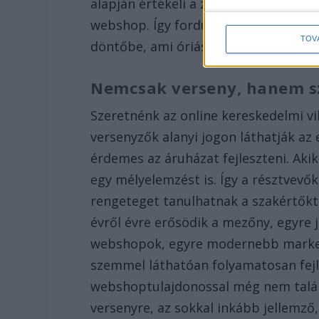
alapján értékeli a zsűri a versenyző
webshop. Így fordulhatott elő, hogy t
TOV
döntőbe, ami óriási dicsőség.
Nemcsak verseny, hanem sz
Szeretnénk az online kereskedelmi vi
versenyzők alanyi jogon láthatják az
érdemes az áruházat fejleszteni. Aki
egy mélyelemzést is. Így a résztvevő
rengeteget tanulhatnak a szakértőktől
évről évre erősödik a mezőny, egyre 
webshopok, egyre modernebb marketi
szemmel láthatóan folyamatosan fejl
webshoptulajdonossal még nem találko
versenyre, az sokkal inkább jellemző,