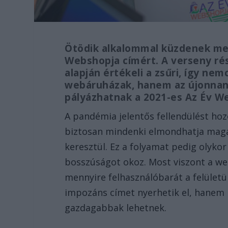
Ötödik alkalommal küzdenek me
Webshopja címért. A verseny ré
alapján értékeli a zsűri, így ne
webáruházak, hanem az újonnan pi
pályázhatnak a 2021-es Az Év W
A pandémia jelentős fellendülést hoz
biztosan mindenki elmondhatja mag
keresztül. Ez a folyamat pedig olyko
bosszúságot okoz. Most viszont a 
mennyire felhasználóbarát a felüle
impozáns címet nyerhetik el, hanem r
gazdagabbak lehetnek.