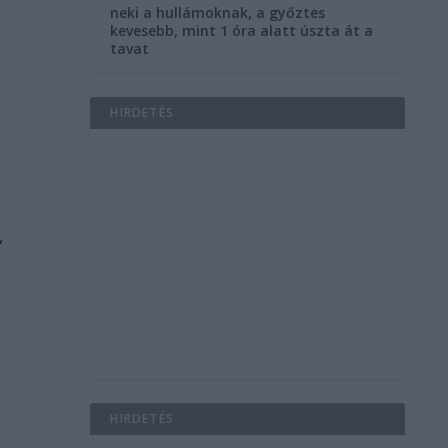
neki a hullámoknak, a győztes
kevesebb, mint 1 óra alatt úszta át a
tavat
HIRDETÉS
,
i
,
HIRDETÉS