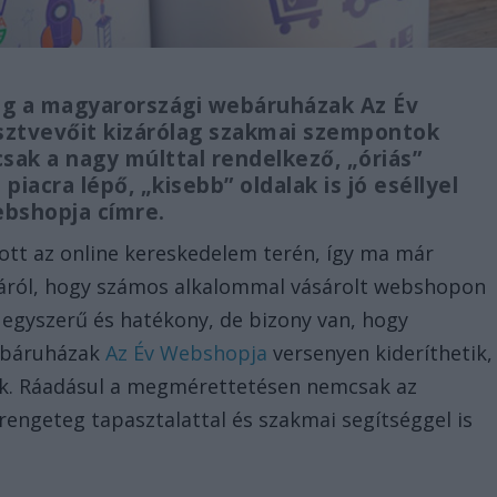
g a magyarországi webáruházak Az Év
sztvevőit kizárólag szakmai szempontok
mcsak a nagy múlttal rendelkező, „óriás”
acra lépő, „kisebb” oldalak is jó eséllyel
ebshopja címre.
ott az online kereskedelem terén, így ma már
áról, hogy számos alkalommal vásárolt webshopon
r egyszerű és hatékony, de bizony van, hogy
webáruházak
Az Év Webshopja
versenyen kideríthetik,
tük. Ráadásul a megmérettetésen nemcsak az
engeteg tapasztalattal és szakmai segítséggel is