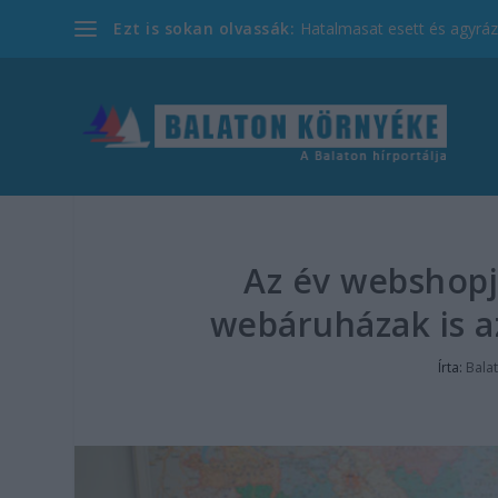
Ezt is sokan olvassák:
Hatalmasat esett és agyrázk
Az év webshopja
webáruházak is a
Írta:
Bala