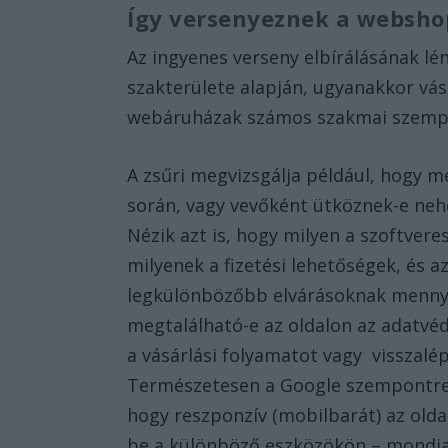
Így versenyeznek a websh
Az ingyenes verseny elbírálásának lén
szakterülete alapján, ugyanakkor vás
webáruházak számos szakmai szemp
A zsűri megvizsgálja például, hogy m
során, vagy vevőként ütköznek-e nehé
Nézik azt is, hogy milyen a szoftver
milyenek a fizetési lehetőségek, és a
legkülönbözőbb elvárásoknak mennyir
megtalálható-e az oldalon az adatvéd
a vásárlási folyamatot vagy visszalé
Természetesen a Google szempontrends
hogy reszponzív (mobilbarát) az oldal
be a különböző eszközökön – mondja 