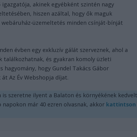
 igazgatója, akinek egyébként szintén nagy
ltetésében, hiszen azáltal, hogy ők maguk
a webáruház-üzemeltetés minden csínját-bínját
den évben egy exkluzív gálát szerveznek, ahol a
k találkozhatnak, és gyakran komoly üzleti
 is hagyomány, hogy Gundel Takács Gábor
 át Az Év Webshopja díjat.
 is szeretne ilyent a Balaton és környékének kedvel
b napokon már 40 ezren olvasnak, akkor
kattintson