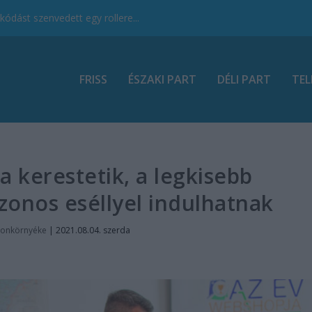
ódást szenvedett egy rollere...
FRISS
ÉSZAKI PART
DÉLI PART
TEL
 kerestetik, a legkisebb
zonos eséllyel indulhatnak
tonkörnyéke
|
2021.08.04. szerda