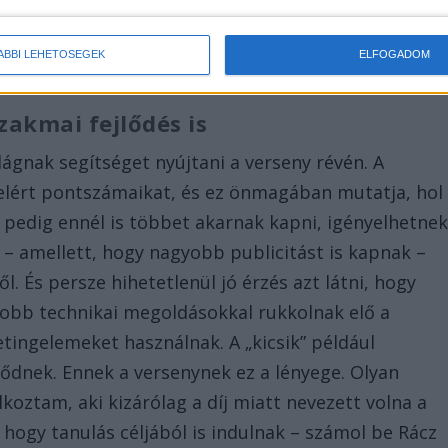
 oldalakat, hogy szakmai szemmel milyen az adott
avaly például egy féléves áruház is bejutott a
ÁBBI LEHETŐSÉGEK
ELFOGADOM
akmai fejlődés is
lágnak segítséget nyújtani a verseny révén. A
 elért pontszámaikat, és ez önmagában mutatja, hol
k pedig ennél is többet akarnak kapni, igényelhetne
k – amellett, hogy nagyobb publicitást is kapnak –
. És persze hihetetlenül jó érzés azt látni, hogy
jobb technikai megoldásokkal rukkolnak elő a
ngelemeket használnak. A „kicsik” például
ődnek. Ennek a versenynek ez a lényege. Olyan
ztam, aki kizárólag a díj miatt nevezett volna a
 hogy tanulás céljából is indulnak – számol be Rácz