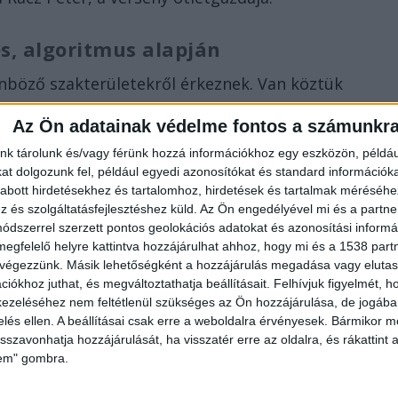
s, algoritmus alapján
önböző szakterületekről érkeznek. Van köztük
akember, webergonómiai specialista, illetve
Az Ön adatainak védelme fontos a számunkr
kértő is. Ki-ki a saját területe szempontjából
nk tárolunk és/vagy férünk hozzá információkhoz egy eszközön, példáu
ságos legyen a rendszer, a verseny szervezői
t dolgozunk fel, például egyedi azonosítókat és standard információk
ritmust a pontozásra. Erről csak annyit árultak el,
abott hirdetésekhez és tartalomhoz, hirdetések és tartalmak méréséhe
és szolgáltatásfejlesztéshez küld.
Az Ön engedélyével mi és a partne
 pontszáma nagyobb súllyal számít, mint a többi
dszerrel szerzett pontos geolokációs adatokat és azonosítási informác
megfelelő helyre kattintva hozzájárulhat ahhoz, hogy mi és a 1538 partne
 végezzünk. Másik lehetőségként a hozzájárulás megadása vagy elutasí
iókhoz juthat, és megváltoztathatja beállításait.
Felhívjuk figyelmét, 
nyt, mert ugyanolyan eséllyel indulhatnak a kicsik,
ezeléséhez nem feltétlenül szükséges az Ön hozzájárulása, de jogában 
nem az számít, hogy milyen múlttal rendelkezik a
zelés ellen. A beállításai csak erre a weboldalra érvényesek. Bármikor m
isszavonhatja hozzájárulását, ha visszatér erre az oldalra, és rákattint a
mögötte, vagy esetleg hány követője van, és hány
lem" gombra.
ségi oldalakon, hanem kizárólag szakmai szemponto