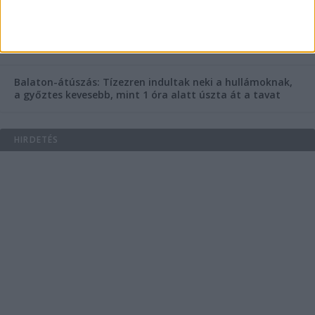
Egy nap alatt ketten is meghaltak a Balaton melletti
Ozora Fesztiválon – Miért ennyire halálos ez a fesztivál,
mi van ott, ami máshol nincs?
Balaton-átúszás: Tízezren indultak neki a hullámoknak,
a győztes kevesebb, mint 1 óra alatt úszta át a tavat
HIRDETÉS