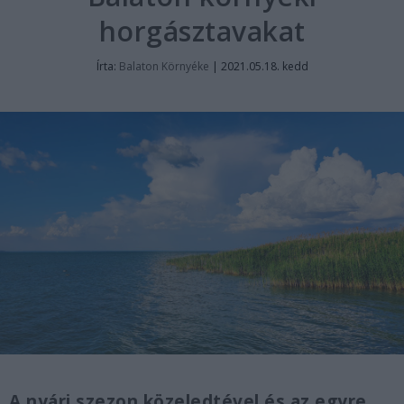
horgásztavakat
Írta:
Balaton Környéke
|
2021.05.18. kedd
A nyári szezon közeledtével és az egyre