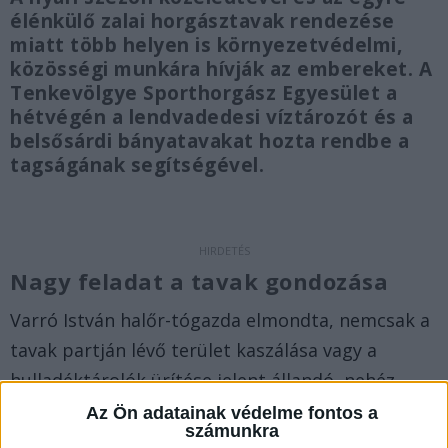
élénkülő zalai horgásztavak rendezése
miatt több helyen is környezetvédelmi,
közösségi munkára hívják az embereket. A
Tenkevölgye Sporthorgász Egyesület a
hétvégén a lendvadedesi víztározót és a
belsősárdi bányatavakat hozta rendbe a
tagságának segítségével.
Nagy feladat a tavak gondozása
Varró István halőr-tógazda elmondta, nemcsak a
tavak partján lévő terület kaszálása vagy a
hulladéktárolók ürítése jelent állandó, nehéz
feladatot, hanem a hódok által télen kidöntött
Az Ön adatainak védelme fontos a
számunkra
fák összetakarítása is –
írja
a Zaol.