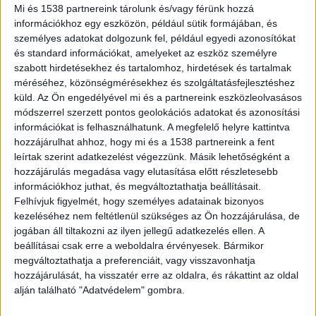
Mi és 1538 partnereink tárolunk és/vagy férünk hozzá
információkhoz egy eszközön, például sütik formájában, és
Belsősárdon is rendbe tették a
személyes adatokat dolgozunk fel, például egyedi azonosítókat
tavakat
és standard információkat, amelyeket az eszköz személyre
szabott hirdetésekhez és tartalomhoz, hirdetések és tartalmak
méréséhez, közönségmérésekhez és szolgáltatásfejlesztéshez
küld.
Az Ön engedélyével mi és a partnereink eszközleolvasásos
módszerrel szerzett pontos geolokációs adatokat és azonosítási
információkat is felhasználhatunk. A megfelelő helyre kattintva
hozzájárulhat ahhoz, hogy mi és a 1538 partnereink a fent
leírtak szerint adatkezelést végezzünk. Másik lehetőségként a
hozzájárulás megadása vagy elutasítása előtt részletesebb
információkhoz juthat, és megváltoztathatja beállításait.
Felhívjuk figyelmét, hogy személyes adatainak bizonyos
kezeléséhez nem feltétlenül szükséges az Ön hozzájárulása, de
jogában áll tiltakozni az ilyen jellegű adatkezelés ellen. A
beállításai csak erre a weboldalra érvényesek. Bármikor
megváltoztathatja a preferenciáit, vagy visszavonhatja
hozzájárulását, ha visszatér erre az oldalra, és rákattint az oldal
alján található "Adatvédelem" gombra.