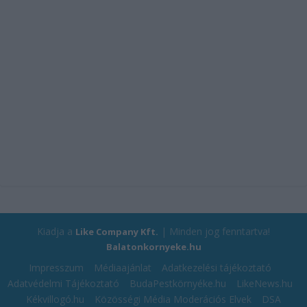
Kiadja a
| Minden jog fenntartva!
Like Company Kft.
Balatonkornyeke.hu
Impresszum
Médiaajánlat
Adatkezelési tájékoztató
Adatvédelmi Tájékoztató
BudaPestkörnyéke.hu
LikeNews.hu
Kékvillogó.hu
Közösségi Média Moderációs Elvek
DSA