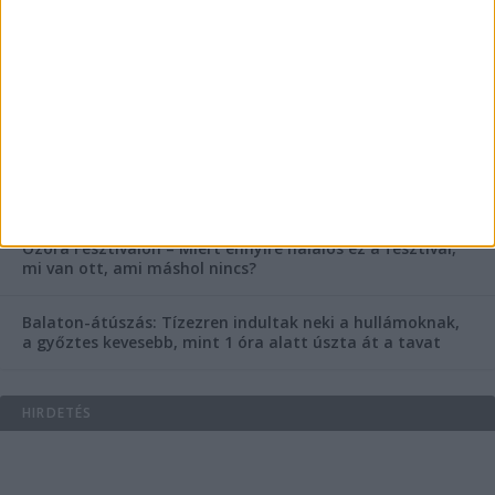
rendőrség is megszólalt
Rendkívüli bejelentés a rendőrségtől: Ennek nagyon
fognak örülni a száguldozni szerető autósok
Az extrém hőség okozhatta a 39 éves nő halálát az
Ozora Fesztiválon, egy másik fesztiválozó a nagyszínpad
tetejéről ugrott a halálba
Egy nap alatt ketten is meghaltak a Balaton melletti
Ozora Fesztiválon – Miért ennyire halálos ez a fesztivál,
mi van ott, ami máshol nincs?
Balaton-átúszás: Tízezren indultak neki a hullámoknak,
a győztes kevesebb, mint 1 óra alatt úszta át a tavat
HIRDETÉS