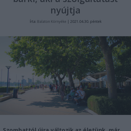
nyújtja
Írta:
Balaton Környéke
|
2021.04.30. péntek
Szombattól újra változik az életünk, már