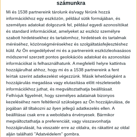
számunkra
kattintva éred el.
Mi és 1538 partnereink tárolunk és/vagy férünk hozzá
információkhoz egy eszközön, például sütik formájában, és
Tehát szombattól jelentős
személyes adatokat dolgozunk fel, például egyedi azonosítókat
és standard információkat, amelyeket az eszköz személyre
változások lépnek érvénybe:
szabott hirdetésekhez és tartalomhoz, hirdetések és tartalmak
méréséhez, közönségmérésekhez és szolgáltatásfejlesztéshez
11 óráról éjfélre módosul a kijárási tilalom
küld.
Az Ön engedélyével mi és a partnereink eszközleolvasásos
módszerrel szerzett pontos geolokációs adatokat és azonosítási
az üzletek este 11-ig maradhatnak nyitva
információkat is felhasználhatunk. A megfelelő helyre kattintva
hozzájárulhat ahhoz, hogy mi és a 1538 partnereink a fent
Védettségi igazolvánnyal
leírtak szerint adatkezelést végezzünk. Másik lehetőségként a
látogathatók lesznek:
hozzájárulás megadása vagy elutasítása előtt részletesebb
információkhoz juthat, és megváltoztathatja beállításait.
éttermek és kocsmák belső terei, a szállodák, a
Felhívjuk figyelmét, hogy személyes adatainak bizonyos
szabadidős létesítmények: állatkert, múzeum,
kezeléséhez nem feltétlenül szükséges az Ön hozzájárulása, de
mozi, színház, könyvtár és a kaszinók
jogában áll tiltakozni az ilyen jellegű adatkezelés ellen. A
beállításai csak erre a weboldalra érvényesek. Bármikor
edzőterembe, uszodába a védettek és
megváltoztathatja a preferenciáit, vagy visszavonhatja
versenyszerűen sportoló 18 év alattiak, illetve
hozzájárulását, ha visszatér erre az oldalra, és rákattint az oldal
versenyre készülő igazolt sportolók mehetnek
alján található "Adatvédelem" gombra.