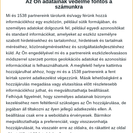
Az Ön adatainak védelme fontos a
számunkra
Mi és 1538 partnereink tárolunk és/vagy férünk hozzá
információkhoz egy eszközön, például sütik formájában, és
személyes adatokat dolgozunk fel, például egyedi azonosítókat
és standard információkat, amelyeket az eszköz személyre
szabott hirdetésekhez és tartalomhoz, hirdetések és tartalmak
méréséhez, közönségmérésekhez és szolgáltatásfejlesztéshez
küld.
Az Ön engedélyével mi és a partnereink eszközleolvasásos
módszerrel szerzett pontos geolokációs adatokat és azonosítási
információkat is felhasználhatunk. A megfelelő helyre kattintva
hozzájárulhat ahhoz, hogy mi és a 1538 partnereink a fent
leírtak szerint adatkezelést végezzünk. Másik lehetőségként a
hozzájárulás megadása vagy elutasítása előtt részletesebb
információkhoz juthat, és megváltoztathatja beállításait.
Felhívjuk figyelmét, hogy személyes adatainak bizonyos
kezeléséhez nem feltétlenül szükséges az Ön hozzájárulása, de
jogában áll tiltakozni az ilyen jellegű adatkezelés ellen. A
beállításai csak erre a weboldalra érvényesek. Bármikor
megváltoztathatja a preferenciáit, vagy visszavonhatja
hozzájárulását, ha visszatér erre az oldalra, és rákattint az oldal