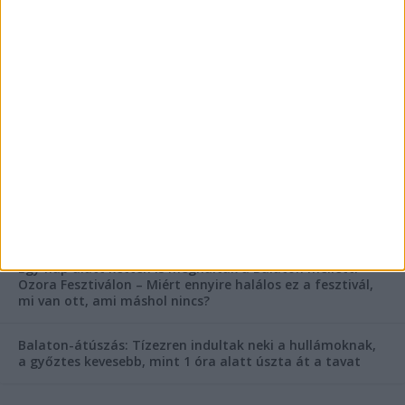
FRISS CIKKEK
Rejtélyes haláleset a balatonfüredi apartmannál: a
rendőrség is megszólalt
Rendkívüli bejelentés a rendőrségtől: Ennek nagyon
fognak örülni a száguldozni szerető autósok
Az extrém hőség okozhatta a 39 éves nő halálát az
Ozora Fesztiválon, egy másik fesztiválozó a nagyszínpad
tetejéről ugrott a halálba
Egy nap alatt ketten is meghaltak a Balaton melletti
Ozora Fesztiválon – Miért ennyire halálos ez a fesztivál,
mi van ott, ami máshol nincs?
Balaton-átúszás: Tízezren indultak neki a hullámoknak,
a győztes kevesebb, mint 1 óra alatt úszta át a tavat