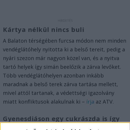
Kártya nélkül nincs buli
A Balaton térségében furcsa módon nem minden
vendéglátóhely nyitotta ki a belső tereit, pedig a
nyári szezon már nagyon közel van, és a nyitva
tartó helyek így simán beelőzik a zárva levőket.
Több vendéglátóhelyen azonban inkább
maradnak a belső terek zárva tartása mellett,
mivel attól tartanak, a védettségi igazolvány
miatt konfliktusok alakulnak ki –
írja
az ATV.
Gyenesdiáson egy cukrászda is így
döntött