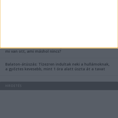
Rendkívüli bejelentés a rendőrségtől: Ennek nagyon
fognak örülni a száguldozni szerető autósok
Az extrém hőség okozhatta a 39 éves nő halálát az
Ozora Fesztiválon, egy másik fesztiválozó a nagyszínpad
tetejéről ugrott a halálba
Egy nap alatt ketten is meghaltak a Balaton melletti
Ozora Fesztiválon – Miért ennyire halálos ez a fesztivál,
mi van ott, ami máshol nincs?
Balaton-átúszás: Tízezren indultak neki a hullámoknak,
a győztes kevesebb, mint 1 óra alatt úszta át a tavat
HIRDETÉS