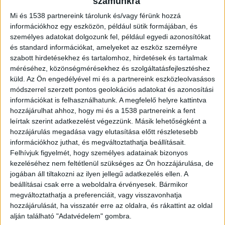
számunkra
Mi és 1538 partnereink tárolunk és/vagy férünk hozzá
információkhoz egy eszközön, például sütik formájában, és
személyes adatokat dolgozunk fel, például egyedi azonosítókat
és standard információkat, amelyeket az eszköz személyre
szabott hirdetésekhez és tartalomhoz, hirdetések és tartalmak
méréséhez, közönségmérésekhez és szolgáltatásfejlesztéshez
küld.
Az Ön engedélyével mi és a partnereink eszközleolvasásos
módszerrel szerzett pontos geolokációs adatokat és azonosítási
információkat is felhasználhatunk. A megfelelő helyre kattintva
hozzájárulhat ahhoz, hogy mi és a 1538 partnereink a fent
leírtak szerint adatkezelést végezzünk. Másik lehetőségként a
hozzájárulás megadása vagy elutasítása előtt részletesebb
információkhoz juthat, és megváltoztathatja beállításait.
Felhívjuk figyelmét, hogy személyes adatainak bizonyos
kezeléséhez nem feltétlenül szükséges az Ön hozzájárulása, de
jogában áll tiltakozni az ilyen jellegű adatkezelés ellen. A
beállításai csak erre a weboldalra érvényesek. Bármikor
megváltoztathatja a preferenciáit, vagy visszavonhatja
hozzájárulását, ha visszatér erre az oldalra, és rákattint az oldal
alján található "Adatvédelem" gombra.