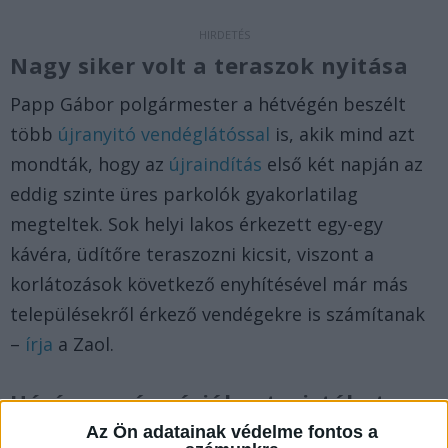
Nagy siker volt a teraszok nyitása
Papp Gábor polgármester a hétvégén beszélt
több
újranyitó vendéglátóssal
is, akik mind azt
mondták, hogy az
újraindítás
első két napján az
eddig szinte üres parkolók gyakorlatilag
megteltek. Sok helyi lakos érkezett egy-egy
kávéra, üdítőre teraszozni kicsit, viszont a
korlátozások következő enyhítésével már más
településekről érkező vendégekre is számítanak
–
írja
a Zaol.
Hévízen már várják a turistákat
Az Ön adatainak védelme fontos a