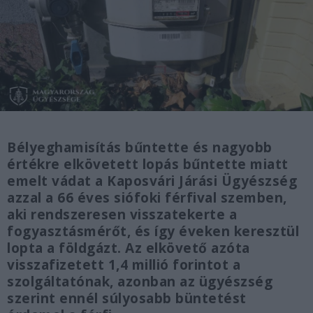
Bélyeghamisítás bűntette és nagyobb
értékre elkövetett lopás bűntette miatt
emelt vádat a Kaposvári Járási Ügyészség
azzal a 66 éves siófoki férfival szemben,
aki rendszeresen visszatekerte a
fogyasztásmérőt, és így éveken keresztül
lopta a földgázt. Az elkövető azóta
visszafizetett 1,4 millió forintot a
szolgáltatónak, azonban az ügyészség
szerint ennél súlyosabb büntetést