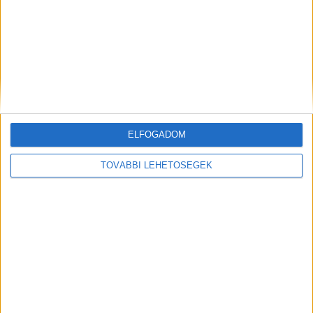
A balatoni strandokon portyázott a sunyi
dunaalmási tolvaj
ELFOGADOM
TOVÁBBI LEHETŐSÉGEK