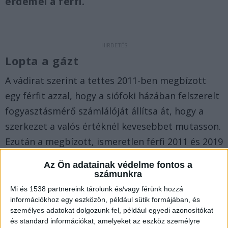
érdemel a férfi.
Lopta a gázt
A vádirat szerint a tettes 2011-ben megbízott
egy férfit azzal, hogy a siófoki házában felszerelt
fogyasztásmérő számlálóját állítsa át, hogy a
szerkezet a valós értéknél kevesebbet mutasson.
Ezután a megbízott, ismeretlen férfi 2011 és 2019
között rendszeresen visszatekerte a gázórát.
Az Ön adatainak védelme fontos a
számunkra
Eltávolította a fémzárat
Mi és 1538 partnereink tárolunk és/vagy férünk hozzá
információkhoz egy eszközön, például sütik formájában, és
A megbízott férfi 2016-ban a fogyasztásmérőn
személyes adatokat dolgozunk fel, például egyedi azonosítókat
elhelyezett hitelesítő fémzárat és a hitelesítő
és standard információkat, amelyeket az eszköz személyre