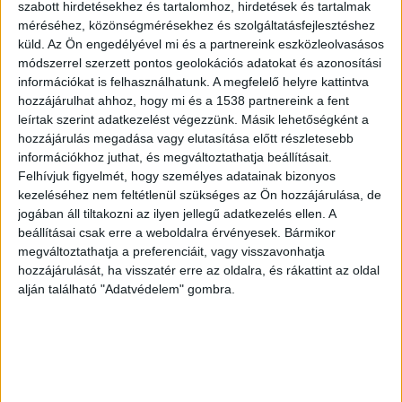
szabott hirdetésekhez és tartalomhoz, hirdetések és tartalmak
lenyomatot is eltávolította a fogyasztásmérőről,
méréséhez, közönségmérésekhez és szolgáltatásfejlesztéshez
majd egy másik plombát és hitelesítő
küld.
Az Ön engedélyével mi és a partnereink eszközleolvasásos
módszerrel szerzett pontos geolokációs adatokat és azonosítási
lenyomatot helyezett el a mérőn azt a látszatot
információkat is felhasználhatunk. A megfelelő helyre kattintva
keltve, mintha azt a gázszolgáltató munkatársa
hozzájárulhat ahhoz, hogy mi és a 1538 partnereink a fent
jogszerűen cserélte volna,
írja
az ügyészség.
leírtak szerint adatkezelést végezzünk. Másik lehetőségként a
hozzájárulás megadása vagy elutasítása előtt részletesebb
információkhoz juthat, és megváltoztathatja beállításait.
Nem fizetett a gázért
Felhívjuk figyelmét, hogy személyes adatainak bizonyos
kezeléséhez nem feltétlenül szükséges az Ön hozzájárulása, de
Ezzel a módszerrel a 66 éves siófoki férfi 2011 és
jogában áll tiltakozni az ilyen jellegű adatkezelés ellen. A
beállításai csak erre a weboldalra érvényesek. Bármikor
2019 között úgy fogyaszthatta a földgázt, hogy
megváltoztathatja a preferenciáit, vagy visszavonhatja
azért soha nem fizetett semmit. Az ügyészség
hozzájárulását, ha visszatér erre az oldalra, és rákattint az oldal
szerint az évek során a férfi 14.000 m3 földgázt
alján található "Adatvédelem" gombra.
lopott el 1,7 millió forintot meghaladó értékben.
Lebukott