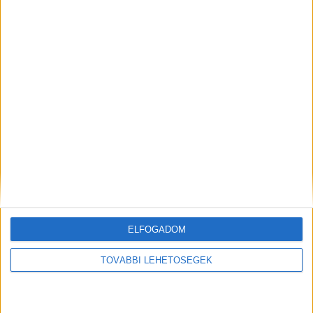
Megint lángolt egy autó az
Ingyen és 70 ezerért, tihanyi
M7-en, a hőség miatt sokkal
strandok szegényeknek és
jobban érdemes figyelni
gazdagoknak, te melyikben
éreznéd jól magad?
KAPCSOLÓDÓ HOZZÁSZÓLÁSOK
ELFOGADOM
TOVÁBBI LEHETŐSÉGEK