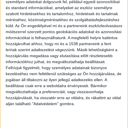
személyes adatokat dolgozunk fel, például egyedi azonosítókat
megkérték, hogy szálljon le, azonban a férfi
és standard információkat, amelyeket az eszköz személyre
leszállása során az egyik vendéget könyökével
szabott hirdetésekhez és tartalomhoz, hirdetések és tartalmak
állon ütötte.
méréséhez, közönségmérésekhez és szolgáltatásfejlesztéshez
küld.
Az Ön engedélyével mi és a partnereink eszközleolvasásos
módszerrel szerzett pontos geolokációs adatokat és azonosítási
A dulakodás utáni helyzet
információkat is felhasználhatunk. A megfelelő helyre kattintva
hozzájárulhat ahhoz, hogy mi és a 1538 partnereink a fent
leírtak szerint adatkezelést végezzünk. Másik lehetőségként a
hozzájárulás megadása vagy elutasítása előtt részletesebb
információkhoz juthat, és megváltoztathatja beállításait.
Felhívjuk figyelmét, hogy személyes adatainak bizonyos
kezeléséhez nem feltétlenül szükséges az Ön hozzájárulása, de
jogában áll tiltakozni az ilyen jellegű adatkezelés ellen. A
beállításai csak erre a weboldalra érvényesek. Bármikor
megváltoztathatja a preferenciáit, vagy visszavonhatja
hozzájárulását, ha visszatér erre az oldalra, és rákattint az oldal
alján található "Adatvédelem" gombra.
A rendőrség felvétele