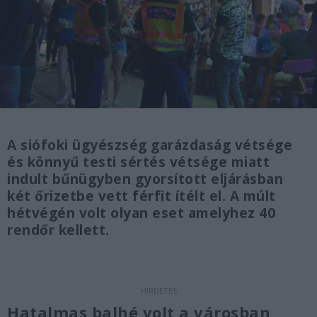
A siófoki ügyészség garázdaság vétsége
és könnyű testi sértés vétsége miatt
indult bűnügyben gyorsított eljárásban
két őrizetbe vett férfit ítélt el. A múlt
hétvégén volt olyan eset amelyhez 40
rendőr kellett.
Hatalmas balhé volt a városban