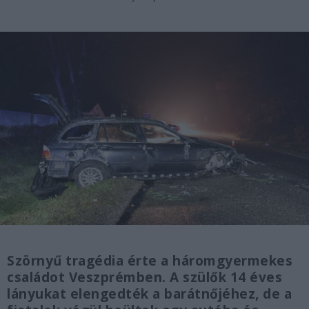
Szörnyű tragédia érte a háromgyermekes
családot Veszprémben. A szülők 14 éves
lányukat elengedték a barátnőjéhez, de a