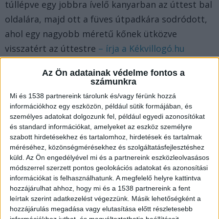
túllépve egy jobbra ívelő kanyarban az úttest bal
oldalára, majd ott a füves útpadkára sodródott,
ahol egy nagyobb méretű kőnek ütközve
visszatért az úttestre
– írja a Kékvillogó.hu
Az Ön adatainak védelme fontos a
Kirepült az utas
számunkra
Az úttestre visszatérve felborult, amely során a
Mi és 1538 partnereink tárolunk és/vagy férünk hozzá
információkhoz egy eszközön, például sütik formájában, és
bal hátsó utasa, egy 14 éves veszprémi lány a
személyes adatokat dolgozunk fel, például egyedi azonosítókat
járműből kirepült és az úttestre esett. A jármű
és standard információkat, amelyeket az eszköz személyre
szabott hirdetésekhez és tartalomhoz, hirdetések és tartalmak
ezt követően a kerekeire állva az út jobb szélén
méréséhez, közönségmérésekhez és szolgáltatásfejlesztéshez
állt meg.
küld.
Az Ön engedélyével mi és a partnereink eszközleolvasásos
módszerrel szerzett pontos geolokációs adatokat és azonosítási
információkat is felhasználhatunk. A megfelelő helyre kattintva
Ebben az autóban utaztak a fiatalok
hozzájárulhat ahhoz, hogy mi és a 1538 partnereink a fent
leírtak szerint adatkezelést végezzünk. Másik lehetőségként a
hozzájárulás megadása vagy elutasítása előtt részletesebb