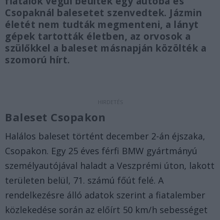
fiatalok végül beültek egy autóba és
Csopaknál balesetet szenvedtek. Jázmin
életét nem tudták megmenteni, a lányt
gépek tartották életben, az orvosok a
szülőkkel a baleset másnapján közölték a
szomorú hírt.
Baleset Csopakon
Halálos baleset történt december 2-án éjszaka,
Csopakon. Egy 25 éves férfi BMW gyártmányú
személyautójával haladt a Veszprémi úton, lakott
területen belül, 71. számú főút felé. A
rendelkezésre álló adatok szerint a fiatalember
közlekedése során az előírt 50 km/h sebességet