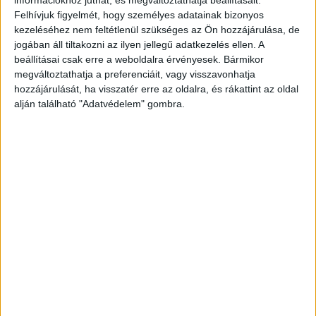
információkhoz juthat, és megváltoztathatja beállításait.
Felhívjuk figyelmét, hogy személyes adatainak bizonyos
kezeléséhez nem feltétlenül szükséges az Ön hozzájárulása, de
jogában áll tiltakozni az ilyen jellegű adatkezelés ellen. A
beállításai csak erre a weboldalra érvényesek. Bármikor
megváltoztathatja a preferenciáit, vagy visszavonhatja
hozzájárulását, ha visszatér erre az oldalra, és rákattint az oldal
alján található "Adatvédelem" gombra.
Forrás:
deltahirek.hu
A kórházban halt meg
A baleset során a kiesett fiatal lány életveszélyes
sérüléseket szenvedett, őt a mentők kórházba
szállították, azonban szombaton délelőtt
elhunyt. „Azt mondták nagyon súlyos, kirepült az