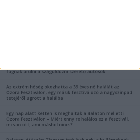
FRISS CIKKEK
Rejtélyes haláleset a balatonfüredi apartmannál: a
rendőrség is megszólalt
Rendkívüli bejelentés a rendőrségtől: Ennek nagyon
fognak örülni a száguldozni szerető autósok
Az extrém hőség okozhatta a 39 éves nő halálát az
Ozora Fesztiválon, egy másik fesztiválozó a nagyszínpad
tetejéről ugrott a halálba
Egy nap alatt ketten is meghaltak a Balaton melletti
Ozora Fesztiválon – Miért ennyire halálos ez a fesztivál,
mi van ott, ami máshol nincs?
Balaton-átúszás: Tízezren indultak neki a hullámoknak,