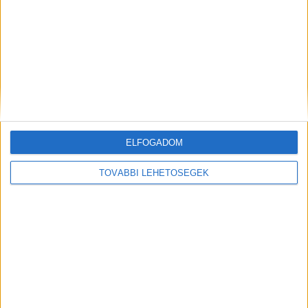
kitartást a családnak!” – védte meg egy másik
ismerős a szülőket a negatív kommentelőktől.
Kiemelt kép: helyszíni felvétel a baleset után –
Forrás:
deltahirek.hu
ELFOGADOM
TOVÁBBI LEHETŐSÉGEK
MEGOSZTÁS: