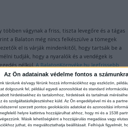
y többen vágynak a friss, tiszta levegőre és a tágas
rint a Balaton még nincs felkészülve a tömegek
ezetők el is várják mindenkitől, hogy tartsák be a
mélni tudják, hogy a nyaralók és a vendégek is
egedés nélkül.
A BalatonKörnyéke.hu legfrissebb
Az Ön adatainak védelme fontos a számunkr
nk tárolunk és/vagy férünk hozzá információkhoz egy eszközön, példáu
t dolgozunk fel, például egyedi azonosítókat és standard információk
abott hirdetésekhez és tartalomhoz, hirdetések és tartalmak méréséhe
ak, hogy szerinte csütörtökön fog beindulni a
és szolgáltatásfejlesztéshez küld.
Az Ön engedélyével mi és a partne
dszerrel szerzett pontos geolokációs adatokat és azonosítási informác
n utaznak le, míg becsléseik szerint péntekre
megfelelő helyre kattintva hozzájárulhat ahhoz, hogy mi és a 1538 partne
Tudom, hogy ez sokaknak szabadságérzet, de kérem,
 végezzünk. Másik lehetőségként a hozzájárulás megadása vagy elutasí
iókhoz juthat, és megváltoztathatja beállításait.
Felhívjuk figyelmét, 
galmazott.