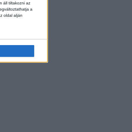
áll tiltakozni az
egváltoztathatja a
z oldal alján