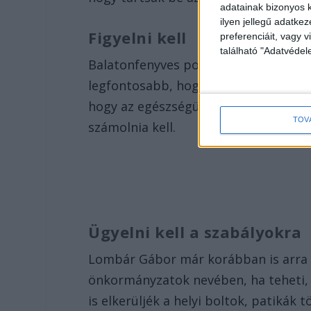
adatainak bizonyos k
ilyen jellegű adatke
Figyelni kell
preferenciáit, vagy v
található "Adatvéde
Balatonfenyves polgármestere
nem g
legfontosabb, hogy vigyázzunk magun
hogy az egészségügyi ellátórendszer
TOV
számolnia kell.
Ügyelni kell a szabályokra
Lombár Gábor már korábban is arra 
önkormányzatok nevében, ha teheti, a
is elkerüljék a helyi boltok, patikák