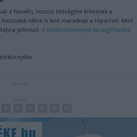
ak a húsvéti, hosszú hétvégére érkeznek a
ik hosszabb időre is lent maradnak a tóparton. Mint
tályra jellemző.
A BalatonKörnyéke.hu legfrissebb
Pestkörnyéke