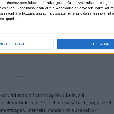
ezeléséhez nem feltétlenül szükséges az Ön hozzájárulása, de jogában 
zelés ellen. A beállításai csak erre a weboldalra érvényesek. Bármikor m
isszavonhatja hozzájárulását, ha visszatér erre az oldalra, és rákattint a
lem" gombra.
yőzte hangsúlyozni
, hogy jelen helyzetben az a
kra, és tartsuk be az óvintézkedéseket. Elmondta,
 nagyon leterhelt, és ezzel minden utazónak
ÁBBI LEHETŐSÉGEK
ELFOGADOM
kért minden pihenni vágyót a balatoni
 lakóhelyükön intézze el a bevásárlást, hogy ezzel
 tömöttségét. Ezenfelül mindenkit a szabályok