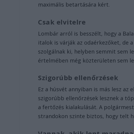
maximális betartására kért.
Csak elvitelre
Lombár arról is besszélt, hogy a Bal
italok is várják az odaérkezőket, de 
szolgálnak ki, helyben semmit sem le
értelmében még közterületen sem leh
Szigorúbb ellenőrzések
Ez a húsvét annyiban is más lesz az 
szigorúbb ellenőrzések lesznek a tó
a fertőzés kialakulását. A polgármes
strandokon szinte biztos, hogy telt h
Vannak, akik lent maradn