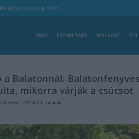
ódást szenvedett egy rollere...
FRISS
ÉSZAKI PART
DÉLI PART
TEL
ó a Balatonnál: Balatonfenyve
lta, mikorra várják a csúcsot
n Környéke
|
2021.04.01. csütörtök