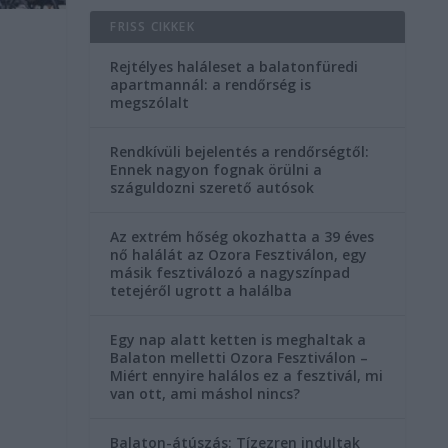
FRISS CIKKEK
Rejtélyes haláleset a balatonfüredi
apartmannál: a rendőrség is
megszólalt
Rendkívüli bejelentés a rendőrségtől:
Ennek nagyon fognak örülni a
száguldozni szerető autósok
Az extrém hőség okozhatta a 39 éves
nő halálát az Ozora Fesztiválon, egy
másik fesztiválozó a nagyszínpad
tetejéről ugrott a halálba
Egy nap alatt ketten is meghaltak a
Balaton melletti Ozora Fesztiválon –
Miért ennyire halálos ez a fesztivál, mi
van ott, ami máshol nincs?
Balaton-átúszás: Tízezren indultak