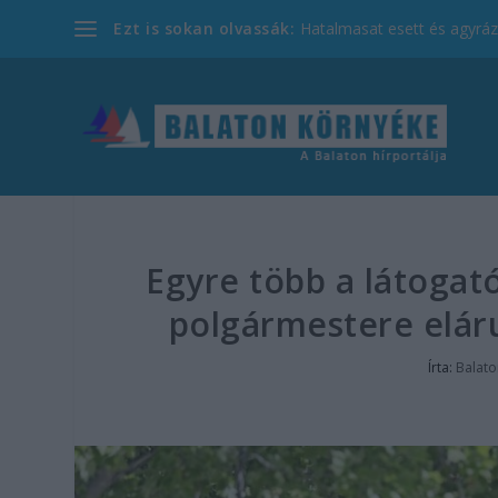
Ezt is sokan olvassák:
Hatalmasat esett és agyrázk
Egyre több a látogat
polgármestere eláru
Írta:
Balato