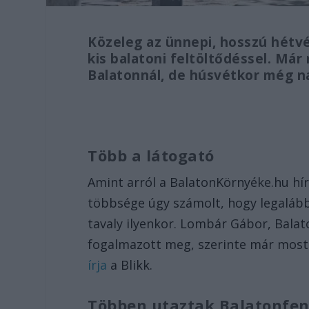
Közeleg az ünnepi, hosszú hétvé
kis balatoni feltöltődéssel. Má
Balatonnál, de húsvétkor még 
Több a látogató
Amint arról a BalatonKörnyéke.hu hír
többsége úgy számolt, hogy legalább
tavaly ilyenkor. Lombár Gábor, Bala
fogalmazott meg, szerinte már most
írja
a Blikk.
Többen utaztak Balatonfen