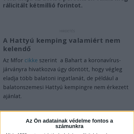
rálicitált kétmillió forintot.
A Hattyú kemping valamiért nem
kelendő
Az Mfor
cikke
szerint a Bahart a koronavírus-
járványra hivatkozva úgy döntött, hogy végleg
eladja több balatoni ingatlanát, de például a
balatonszemesi Hattyú kempingre nem érkezett
ajánlat.
Miért ugyanannyi az áruk?
Az Ön adatainak védelme fontos a
A két árverés érdekessége, hogy a bár a
számunkra