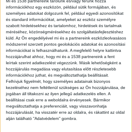
balatonboglári kemping nagyobb és jobb helyen
Mi és 1538 partnereink tárolunk és/vagy férünk hozzá
információkhoz egy eszközön, például sütik formájában, és
is fekszik, mint a balatonszemesi társa (hiszen
személyes adatokat dolgozunk fel, például egyedi azonosítókat
Balatonboglár város, míg Balatonszemes falu),
és standard információkat, amelyeket az eszköz személyre
de a kikiáltási áruk fillérre
szabott hirdetésekhez és tartalomhoz, hirdetések és tartalmak
méréséhez, közönségmérésekhez és szolgáltatásfejlesztéshez
megegyezett: valamivel több mint egymilliárd
küld.
Az Ön engedélyével mi és a partnereink eszközleolvasásos
forint.
módszerrel szerzett pontos geolokációs adatokat és azonosítási
információkat is felhasználhatunk. A megfelelő helyre kattintva
hozzájárulhat ahhoz, hogy mi és a 1538 partnereink a fent
Kempingből luxusingatlanok
leírtak szerint adatkezelést végezzünk. Másik lehetőségként a
lehetnek
hozzájárulás megadása vagy elutasítása előtt részletesebb
információkhoz juthat, és megváltoztathatja beállításait.
A Sellő Camping érdekessége, hogy a
Felhívjuk figyelmét, hogy személyes adatainak bizonyos
kezeléséhez nem feltétlenül szükséges az Ön hozzájárulása, de
balatonboglári vitorláskikötő mellett helyezkedik
jogában áll tiltakozni az ilyen jellegű adatkezelés ellen. A
el egy homokos parti félszigeten
.
Ezt egyébként
beállításai csak erre a weboldalra érvényesek. Bármikor
megváltoztathatja a preferenciáit, vagy visszavonhatja
főleg a kisgyermekesek kedvelik. Az eladás után
hozzájárulását, ha visszatér erre az oldalra, és rákattint az oldal
azonban nem lesz kötelező megtartani a
alján található "Adatvédelem" gombra.
kemping funkciót, egy újabb luxus apartmanház