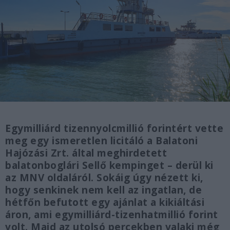
Egymilliárd tizennyolcmillió forintért vette
meg egy ismeretlen licitáló a Balatoni
Hajózási Zrt. által meghirdetett
balatonboglári Sellő kempinget – derül ki
az MNV oldaláról. Sokáig úgy nézett ki,
hogy senkinek nem kell az ingatlan, de
hétfőn befutott egy ajánlat a kikiáltási
áron, ami egymilliárd-tizenhatmillió forint
volt. Majd az utolsó percekben valaki még