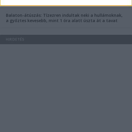
mi van ott, ami máshol nincs?
Balaton-átúszás: Tízezren indultak neki a hullámoknak,
a győztes kevesebb, mint 1 óra alatt úszta át a tavat
HIRDETÉS