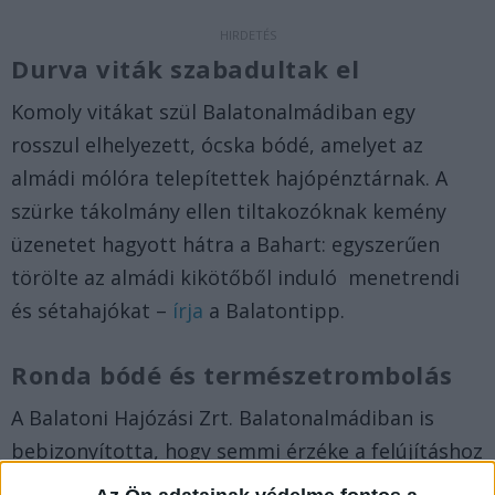
Durva viták szabadultak el
Komoly vitákat szül Balatonalmádiban egy
rosszul elhelyezett, ócska bódé, amelyet az
almádi mólóra telepítettek hajópénztárnak. A
szürke tákolmány ellen tiltakozóknak kemény
üzenetet hagyott hátra a Bahart: egyszerűen
törölte az almádi kikötőből induló menetrendi
és sétahajókat –
írja
a Balatontipp.
Ronda bódé és természetrombolás
A Balatoni Hajózási Zrt. Balatonalmádiban is
bebizonyította, hogy semmi érzéke a felújításhoz
és a környezet megóvásához. Az ominózus