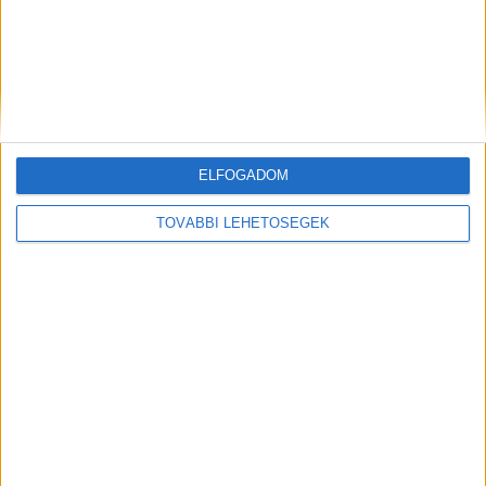
ELŐZŐ
KÖVETKEZŐ
„A fordulópontot 2015
Egyre közelebb a nyárias idő a
jelentette a balatoni
Balatonnál
közlekedési infrastruktúra
fejlesztésében” –
Százmilliárdokból újult meg a
ELFOGADOM
balatoni közlekedés
TOVÁBBI LEHETŐSÉGEK
KAPCSOLÓDÓ HOZZÁSZÓLÁSOK