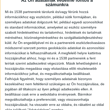
Az Ön adatainak védelme fontos a
kikötőben egy portásfülkéhez hasonlító,
számunkra
egyszerű, szürkére festett bódét húztak fel,
Mi és 1538 partnereink tárolunk és/vagy férünk hozzá
információkhoz egy eszközön, például sütik formájában, és
ráadásul mellette kivágtak egy szép magas fát is.
személyes adatokat dolgozunk fel, például egyedi azonosítókat
A BalatonKörnyéke.hu legfrissebb híreit ide
és standard információkat, amelyeket az eszköz személyre
szabott hirdetésekhez és tartalomhoz, hirdetések és tartalmak
kattintva éred el.
méréséhez, közönségmérésekhez és szolgáltatásfejlesztéshez
küld.
Az Ön engedélyével mi és a partnereink eszközleolvasásos
Lezárták a bódét
módszerrel szerzett pontos geolokációs adatokat és azonosítási
információkat is felhasználhatunk. A megfelelő helyre kattintva
Balatonalmádi képviselő-testülete ugyanakkor
hozzájárulhat ahhoz, hogy mi és a 1538 partnereink a fent
leírtak szerint adatkezelést végezzünk. Másik lehetőségként a
egy szalaggal már lezárta a szürke fülkét, és
hozzájárulás megadása vagy elutasítása előtt részletesebb
bejelentették, hogy határozatban szólítják fel a
információkhoz juthat, és megváltoztathatja beállításait.
Felhívjuk figyelmét, hogy személyes adatainak bizonyos
Bahartot a bódé eltüntetésére.
kezeléséhez nem feltétlenül szükséges az Ön hozzájárulása, de
jogában áll tiltakozni az ilyen jellegű adatkezelés ellen. A
Közleményben válaszolt a Bahart
beállításai csak erre a weboldalra érvényesek. Bármikor
megváltoztathatja a preferenciáit, vagy visszavonhatja
“Szünetelő személyhajójáratok – Tájékoztatjuk
hozzájárulását, ha visszatér erre az oldalra, és rákattint az oldal
alján található "Adatvédelem" gombra.