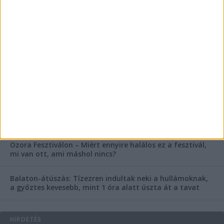
FRISS CIKKEK
Rejtélyes haláleset a balatonfüredi apartmannál: a
rendőrség is megszólalt
Rendkívüli bejelentés a rendőrségtől: Ennek nagyon
fognak örülni a száguldozni szerető autósok
Az extrém hőség okozhatta a 39 éves nő halálát az
Ozora Fesztiválon, egy másik fesztiválozó a nagyszínpad
tetejéről ugrott a halálba
Egy nap alatt ketten is meghaltak a Balaton melletti
Ozora Fesztiválon – Miért ennyire halálos ez a fesztivál,
mi van ott, ami máshol nincs?
Balaton-átúszás: Tízezren indultak neki a hullámoknak,
a győztes kevesebb, mint 1 óra alatt úszta át a tavat
HIRDETÉS