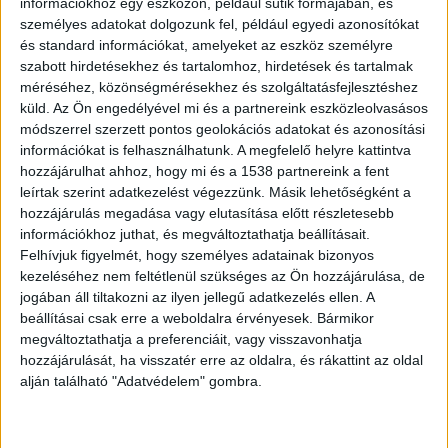
információkhoz egy eszközön, például sütik formájában, és
személyes adatokat dolgozunk fel, például egyedi azonosítókat
A járőrök a férfit előállították, majd a nyomozók
és standard információkat, amelyeket az eszköz személyre
gyanúsítottként kihallgatták. Ellene kábítószer
szabott hirdetésekhez és tartalomhoz, hirdetések és tartalmak
méréséhez, közönségmérésekhez és szolgáltatásfejlesztéshez
birtoklása vétség elkövetésének megalapozott
küld.
Az Ön engedélyével mi és a partnereink eszközleolvasásos
gyanúja miatt folyt büntetőeljárás.
módszerrel szerzett pontos geolokációs adatokat és azonosítási
információkat is felhasználhatunk. A megfelelő helyre kattintva
hozzájárulhat ahhoz, hogy mi és a 1538 partnereink a fent
Már minden az ügyészségen múlik
leírtak szerint adatkezelést végezzünk. Másik lehetőségként a
hozzájárulás megadása vagy elutasítása előtt részletesebb
A nyomozás vizsgálati szakaszában a
információkhoz juthat, és megváltoztathatja beállításait.
Balatonalmádi Rendőrkapitányság a szükséges
Felhívjuk figyelmét, hogy személyes adatainak bizonyos
kezeléséhez nem feltétlenül szükséges az Ön hozzájárulása, de
eljárási cselekményeket elvégezte és az iratokat
jogában áll tiltakozni az ilyen jellegű adatkezelés ellen. A
átadta az ügyészségnek.
beállításai csak erre a weboldalra érvényesek. Bármikor
megváltoztathatja a preferenciáit, vagy visszavonhatja
hozzájárulását, ha visszatér erre az oldalra, és rákattint az oldal
alján található "Adatvédelem" gombra.