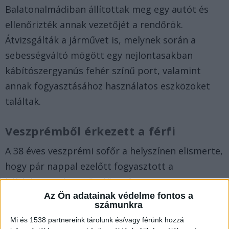
Balatonalmádiban állítottak meg egy autót és
ellenőrizték annak vezetőjét a rendőrök.
Átvizsgálták a járművet is, melynek során a
sebességváltó mögött egy nejlontasakban
kábítószergyanús fehér színű port, valamint
annak fogyasztásához használatos eszközöket
találtak.
Veszprémből érkezett a férfi
A 38 éves veszprémi sofőr a helyszínen elismerte,
hogy pár nappal ezelőtt fogyasztott a
kábítószernek minősülő amfetamin-
Az Ön adatainak védelme fontos a
származékból.
számunkra
Mi és 1538 partnereink tárolunk és/vagy férünk hozzá
Bevitték a rendőrségre