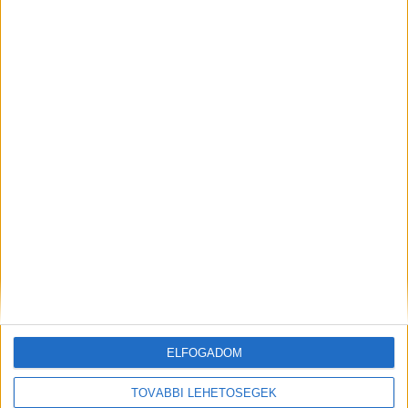
ELŐZŐ
KÖVETKEZŐ
Ha szüret, akkor mindenki
Még egy utolsó napsütéses
Badacsonyra gondol
séta Alsóörsön
KAPCSOLÓDÓ HOZZÁSZÓLÁSOK
ELFOGADOM
TOVÁBBI LEHETŐSÉGEK