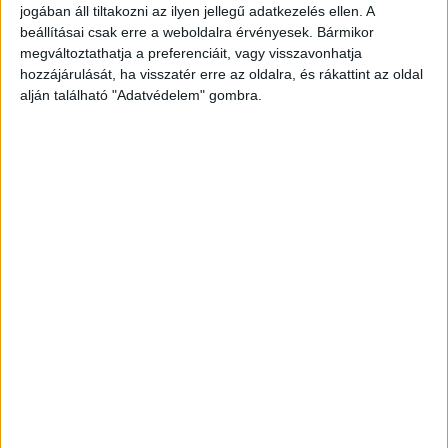
jogában áll tiltakozni az ilyen jellegű adatkezelés ellen. A
4 fő immáron biztonságban van az alsóörsi
beállításai csak erre a weboldalra érvényesek. Bármikor
megváltoztathatja a preferenciáit, vagy visszavonhatja
kikötőben.” – írták, és több videót is
hozzájárulását, ha visszatér erre az oldalra, és rákattint az oldal
megosztottak.
alján található "Adatvédelem" gombra.
Átcsaptak a hullámok
A felvételeken jól látszik, hogy a mentőhajó orrán
átcsapnak a hullámok, annyira viharos volt a
Balaton, közben a műszerek szokatlanul erős
szelet mutatnak a fedélzeten.
Drága vitorlás
Az is látszik a videón, ahogy egyszer csak a
sötétben feltűnik egy drága vitorlás, amely
szinte tehetetlenül imbolyog a tajtékzó vízben.