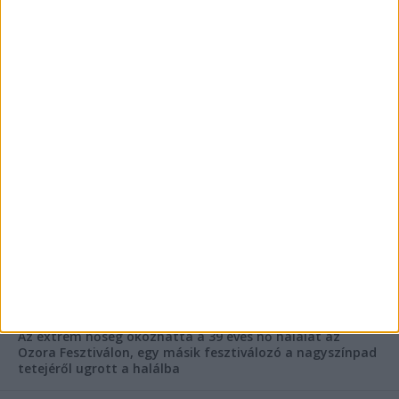
FRISS CIKKEK
Rejtélyes haláleset a balatonfüredi apartmannál: a
rendőrség is megszólalt
Rendkívüli bejelentés a rendőrségtől: Ennek nagyon
fognak örülni a száguldozni szerető autósok
Az extrém hőség okozhatta a 39 éves nő halálát az
Ozora Fesztiválon, egy másik fesztiválozó a nagyszínpad
tetejéről ugrott a halálba