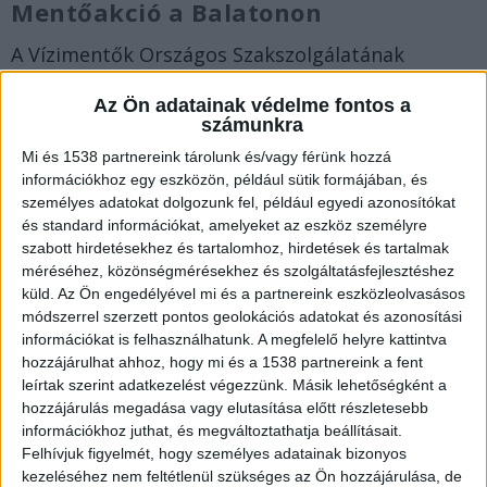
Mentőakció a Balatonon
A Vízimentők Országos Szakszolgálatának
Facebook oldalára nem sokkal ezelőtt felkerült
Az Ön adatainak védelme fontos a
néhány videó arról, hogyan mentettek ki négy
számunkra
embert a tajtékzó hullámokon dobálózó
Mi és 1538 partnereink tárolunk és/vagy férünk hozzá
információkhoz egy eszközön, például sütik formájában, és
vitorlásról. A videókat a cikkünk alján lehet
személyes adatokat dolgozunk fel, például egyedi azonosítókat
megnézni.
és standard információkat, amelyeket az eszköz személyre
szabott hirdetésekhez és tartalomhoz, hirdetések és tartalmak
méréséhez, közönségmérésekhez és szolgáltatásfejlesztéshez
Segélykérés
küld.
Az Ön engedélyével mi és a partnereink eszközleolvasásos
módszerrel szerzett pontos geolokációs adatokat és azonosítási
Ezt írták a vízimentők: „23:33 órakor BalatonHelp
információkat is felhasználhatunk. A megfelelő helyre kattintva
alkalmazás útján segélykérés érkezett a VMSZ
hozzájárulhat ahhoz, hogy mi és a 1538 partnereink a fent
központjába. Kollégáink a Rupert SMH fedélzetén
leírtak szerint adatkezelést végezzünk. Másik lehetőségként a
hozzájárulás megadása vagy elutasítása előtt részletesebb
azonnal útnak indultak a 90 km/h szélben. 4 főt
információkhoz juthat, és megváltoztathatja beállításait.
kellett lementeni egy bajbajutott vitorlás
Felhívjuk figyelmét, hogy személyes adatainak bizonyos
kezeléséhez nem feltétlenül szükséges az Ön hozzájárulása, de
fedélzetéről. A mentés sikeresen befejeződött, a