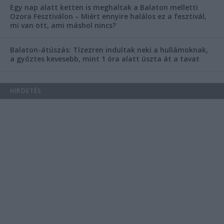
Egy nap alatt ketten is meghaltak a Balaton melletti
Ozora Fesztiválon – Miért ennyire halálos ez a fesztivál,
mi van ott, ami máshol nincs?
Balaton-átúszás: Tízezren indultak neki a hullámoknak,
a győztes kevesebb, mint 1 óra alatt úszta át a tavat
HIRDETÉS