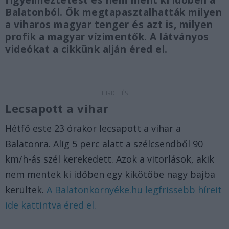
figyelmeztetést és nem ment ki időben a
Balatonból. Ők megtapasztalhatták milyen
a viharos magyar tenger és azt is, milyen
profik a magyar vízimentők. A látványos
videókat a cikkünk alján éred el.
Lecsapott a vihar
Hétfő este 23 órakor lecsapott a vihar a
Balatonra. Alig 5 perc alatt a szélcsendből 90
km/h-ás szél kerekedett. Azok a vitorlások, akik
nem mentek ki időben egy kikötőbe nagy bajba
kerültek.
A Balatonkörnyéke.hu legfrissebb híreit
ide kattintva éred el.