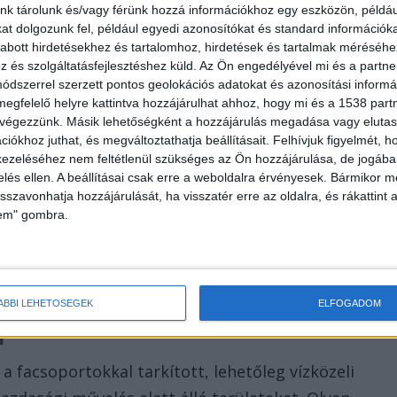
e: a nyári – hátán barna, hasán világos – bundáját
nk tárolunk és/vagy férünk hozzá információkhoz egy eszközön, példáu
t dolgozunk fel, például egyedi azonosítókat és standard információk
fehérre cseréli, csak a farka vége marad még ekkor i
abott hirdetésekhez és tartalomhoz, hirdetések és tartalmak méréséhe
és szolgáltatásfejlesztéshez küld.
Az Ön engedélyével mi és a partne
dszerrel szerzett pontos geolokációs adatokat és azonosítási informác
megfelelő helyre kattintva hozzájárulhat ahhoz, hogy mi és a 1538 partne
 végezzünk. Másik lehetőségként a hozzájárulás megadása vagy elutasí
iókhoz juthat, és megváltoztathatja beállításait.
Felhívjuk figyelmét, 
ezeléséhez nem feltétlenül szükséges az Ön hozzájárulása, de jogában 
zelés ellen. A beállításai csak erre a weboldalra érvényesek. Bármikor m
zág
isszavonhatja hozzájárulását, ha visszatér erre az oldalra, és rákattint a
lem" gombra.
as telek egyre ritkábbak és rövidebbek, a téli
san a fehér holló ritkaságával vetekszik” –
ÁBBI LEHETŐSÉGEK
ELFOGADOM
l
a facsoportokkal tarkított, lehetőleg vízközeli