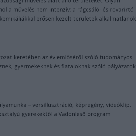
azdasági művelés alatt álló területeket. Olyan
ol a művelés nem intenzív: a rágcsáló- és rovarirtó
 kemikáliákkal erősen kezelt területek alkalmatlano
rozat keretében az év emlőséről szóló tudományos
nek, gyermekeknek és fiataloknak szóló pályázatok
lyamunka – versillusztráció, képregény, videóklip,
osztályú gyerekektől a Vadonleső program