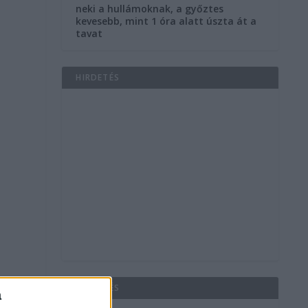
neki a hullámoknak, a győztes
kevesebb, mint 1 óra alatt úszta át a
tavat
HIRDETÉS
s
HIRDETÉS
a