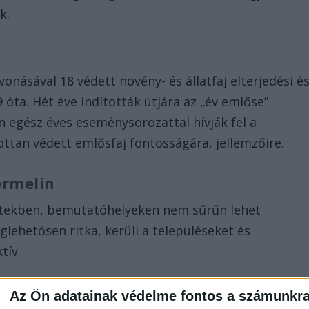
k.
ásával 18 védett növény- és állatfaj elterjedési é
9 óta. Hét éve indították útjára az „év emlőse”
egész éves eseménysorozattal hívják fel a
ottan védett emlősfaj fontosságára, jellemzőire.
ermelin
kertekben, bemutatóhelyeken nem sűrűn lehet
glehetősen ritka, kerüli a településeket és
tív.
Az Ön adatainak védelme fontos a számunkr