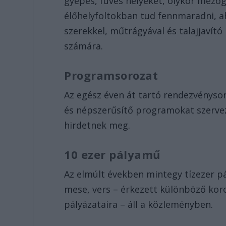
gyepes, füves helyeket, olykor mezőg
élőhelyfoltokban tud fennmaradni, ah
szerekkel, műtrágyával és talajjavító
számára.
Programsorozat
Az egész éven át tartó rendezvényso
és népszerűsítő programokat szervez
hirdetnek meg.
10 ezer pályamű
Az elmúlt években mintegy tízezer pá
mese, vers – érkezett különböző kor
pályázataira – áll a közleményben.