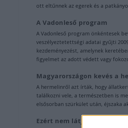
ott eltűnnek az egerek és a patkányo
A Vadonleső program
A Vadonleső program önkéntesek bevon
veszélyeztetettségi adatai gyűjti 200
kezdeményezést, amelynek keretében 
figyelmet az adott védett vagy fokoz
Magyarországon kevés a h
A hermelinről azt írták, hogy állat
találkozni vele, a természetben is me
elsősorban szürkület után, éjszaka ak
Ezért nem látjuk őket