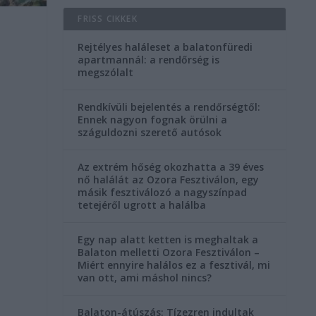
FRISS CIKKEK
Rejtélyes haláleset a balatonfüredi
apartmannál: a rendőrség is
t
megszólalt
Rendkívüli bejelentés a rendőrségtől:
Ennek nagyon fognak örülni a
száguldozni szerető autósok
Az extrém hőség okozhatta a 39 éves
nő halálát az Ozora Fesztiválon, egy
másik fesztiválozó a nagyszínpad
tetejéről ugrott a halálba
Egy nap alatt ketten is meghaltak a
Balaton melletti Ozora Fesztiválon –
Miért ennyire halálos ez a fesztivál, mi
van ott, ami máshol nincs?
Balaton-átúszás: Tízezren indultak