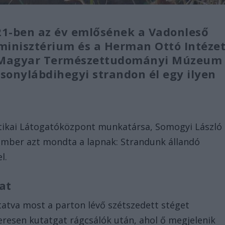
21-ben az év emlősének a Vadonleső
minisztérium és a Herman Ottó Intéze
a Magyar Természettudományi Múzeum
onylábdihegyi strandon él egy ilyen
sztikai Látogatóközpont munkatársa, Somogyi László
mber azt mondta a lapnak: Strandunk állandó
l.
at
tatva most a parton lévő szétszedett stéget
eresen kutatgat rágcsálók után, ahol ő megjelenik