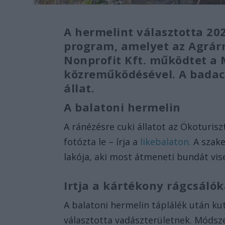
A hermelint választotta 20
program, amelyet az Agrár
Nonprofit Kft. működtet 
közreműködésével. A badacs
állat.
A balatoni hermelin
A ránézésre cuki állatot az Ökoturi
fotózta le – írja a
likebalaton.
A szake
lakója, aki most átmeneti bundát vise
Irtja a kártékony rágcsálók
A balatoni hermelin táplálék után ku
választotta vadászterületnek. Módsz