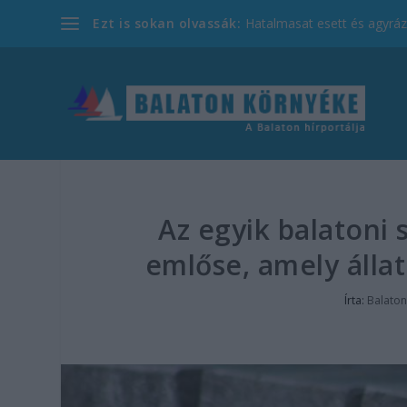
Ezt is sokan olvassák:
Hatalmasat esett és agyrázk
Az egyik balatoni 
emlőse, amely álla
Írta:
Balaton