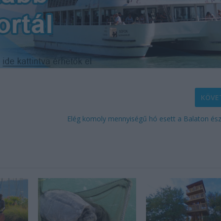
KÖVE
Elég komoly mennyiségű hó esett a Balaton ész