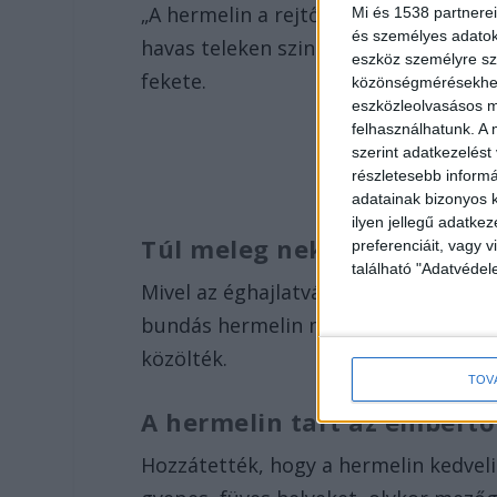
„A hermelin a rejtőzködés nagymester
Mi és 1538 partnerei
és személyes adatoka
havas teleken szinte teljes testén hó
eszköz személyre sz
fekete.
közönségmérésekhez 
eszközleolvasásos mó
felhasználhatunk. A 
szerint adatkezelést
részletesebb informác
adatainak bizonyos k
ilyen jellegű adatke
Túl meleg nekik Magyarors
preferenciáit, vagy v
található "Adatvéde
Mivel az éghajlatváltozás miatt a hav
bundás hermelin megjelenése mára las
közölték.
TOV
A hermelin tart az embertő
Hozzátették, hogy a hermelin kedveli 