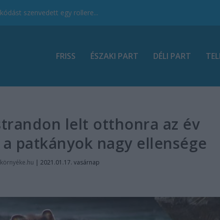
ódást szenvedett egy rollere...
FRISS
ÉSZAKI PART
DÉLI PART
TEL
strandon lelt otthonra az év
t a patkányok nagy ellensége
környéke.hu
|
2021.01.17. vasárnap