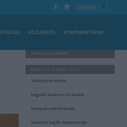
EPÜLÉSEK
KÖZLEKEDÉS
KOMPMENETREND
AKTUÁLIS IDŐJÁRÁS
BALATONI KISOKOS 2026
Viharjelzés online
Legjobb balatoni strandok
Kompok menetrendje
Balatoni hajók menetrendje