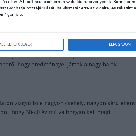
zelés ellen. A beállításai csak erre a weboldalra érvényesek. Bármikor m
isszavonhatja hozzájárulását, ha visszatér erre az oldalra, és rákattint a
lem" gombra.
ÁBBI LEHETŐSÉGEK
ELFOGADOM
iszonylatban is elismerően nyilatkoznak a Balaton
hető, hogy eredménnyel jártak a nagy halak
t
Balaton vízgyűjtője nagyon csekély, nagyon sérülékeny
odni, hogy 30-40 év múlva hogyan kell majd