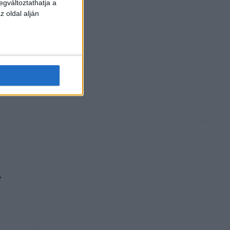
egváltoztathatja a
z oldal alján
,