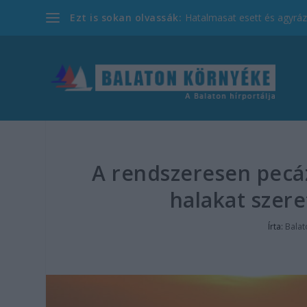
Ezt is sokan olvassák:
Hatalmasat esett és agyrázk
A rendszeresen pecáz
halakat szere
Írta:
Balat