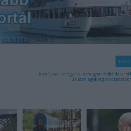
KÖVE
Kastélyban, ahogy illik, a magyar kézilabdazseni
Balaton egyik legimpozánsabb