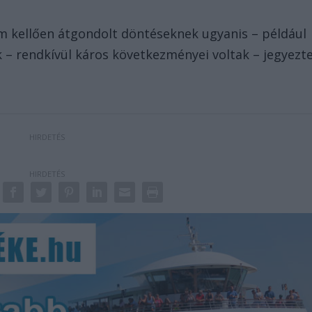
m kellően átgondolt döntéseknek ugyanis – például
 – rendkívül káros következményei voltak – jegyezt