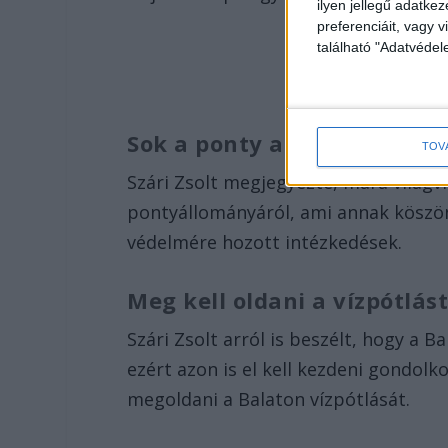
ilyen jellegű adatke
preferenciáit, vagy v
található "Adatvéde
Sok a ponty a Balatonban
TOV
Szári Zsolt megjegyezte, mára világv
pontyállományáról, ami annak köszön
védelmére hozott intézkedések.
Meg kell oldani a vízpótlás
Szári Zsolt arról is beszélt, hogy a 
ezért azon is el kell kezdeni gondolk
megoldani a Balaton vízpótlását.