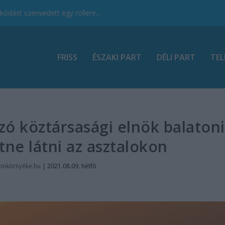
ódást szenvedett egy rollere...
FRISS
ÉSZAKI PART
DÉLI PART
TEL
ó köztársasági elnök balatoni
tne látni az asztalokon
onkörnyéke.hu
|
2021.08.09. hétfő