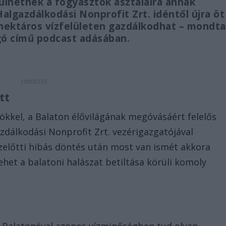
rülhetnek a fogyasztók asztalaira annak
algazdálkodási Nonprofit Zrt. idéntől újra öt
hektáros vízfelületen gazdálkodhat – mondta
gó című podcast adásában.
tt
nökkel, a Balaton élővilágának megóvásáért felelős
azdálkodási Nonprofit Zrt. vezérigazgatójával
 ezelőtti hibás döntés után most van ismét akkora
ehet a balatoni halászat betiltása körüli komoly