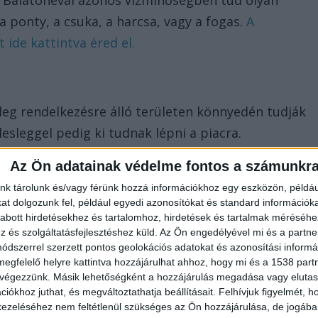
a Balatonéval azonos vízminőségben tud olyan
 a ponty, a csuka, a harcsa, vagy a fogas.
A
 ide kattintva éred el.
enleg rendelkezésre álló területen könnyedén tudják
lesleggel pedig ki tudnak lépni a piacra.
Az Ön adatainak védelme fontos a számunkr
nk tárolunk és/vagy férünk hozzá információkhoz egy eszközön, példáu
a balatoni hal egy hónapja megkapta az Európai
t dolgozunk fel, például egyedi azonosítókat és standard információk
abott hirdetésekhez és tartalomhoz, hirdetések és tartalmak méréséhe
i jelzésű termék minősítést – tette hozzá.
és szolgáltatásfejlesztéshez küld.
Az Ön engedélyével mi és a partne
dszerrel szerzett pontos geolokációs adatokat és azonosítási informác
ászvize
megfelelő helyre kattintva hozzájárulhat ahhoz, hogy mi és a 1538 partne
 végezzünk. Másik lehetőségként a hozzájárulás megadása vagy elutasí
nnak a célkitűzésnek a megvalósítása, hogy a Balato
iókhoz juthat, és megváltoztathatja beállításait.
Felhívjuk figyelmét, 
ezeléséhez nem feltétlenül szükséges az Ön hozzájárulása, de jogában 
rgászvizévé.