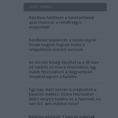
FRISS CIKKEK
Rejtélyes haláleset a balatonfüredi
apartmannál: a rendőrség is
megszólalt
Rendkívüli bejelentés a rendőrségtől:
Ennek nagyon fognak örülni a
száguldozni szerető autósok
Az extrém hőség okozhatta a 39 éves
nő halálát az Ozora Fesztiválon, egy
másik fesztiválozó a nagyszínpad
tetejéről ugrott a halálba
Egy nap alatt ketten is meghaltak a
Balaton melletti Ozora Fesztiválon –
Miért ennyire halálos ez a fesztivál, mi
van ott, ami máshol nincs?
Balaton-átúszás: Tízezren indultak