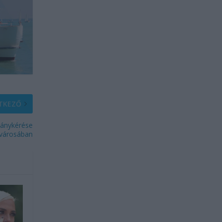
TKEZŐ
 lánykérése
 városában