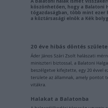
A balatoni halak ismét visszake
köszönhetően, hogy a Balatoni H
tógazdaságban, több mint ezer 
a köztársasági elnök a Kék boly
20 éve hibás döntés születe
Áder János Szári Zsolt halászati mér
miniszteri biztossal, a Balatoni Halg
beszélgetve kifejtette, egy 20 évvel
területe az államnak, amely pontot t
vitákra.
Halakat a Balatonba