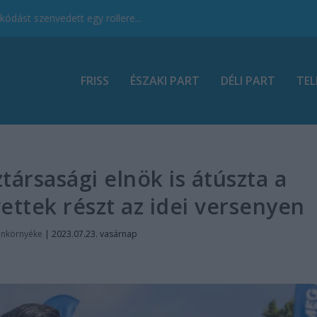
ódást szenvedett egy rollere...
FRISS
ÉSZAKI PART
DÉLI PART
TEL
társasági elnök is átúszta a
ettek részt az idei versenyen
onkörnyéke
|
2023.07.23. vasárnap