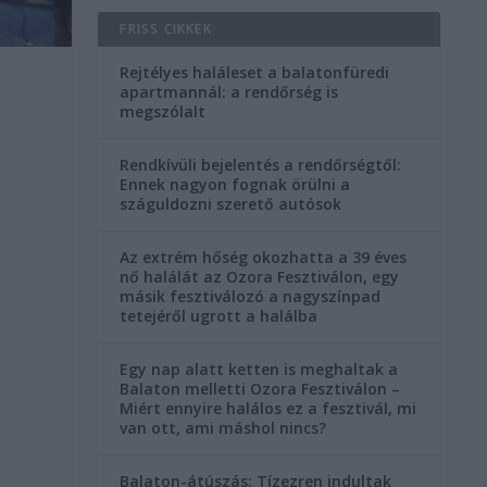
FRISS CIKKEK
Rejtélyes haláleset a balatonfüredi
apartmannál: a rendőrség is
megszólalt
Rendkívüli bejelentés a rendőrségtől:
Ennek nagyon fognak örülni a
száguldozni szerető autósok
Az extrém hőség okozhatta a 39 éves
nő halálát az Ozora Fesztiválon, egy
másik fesztiválozó a nagyszínpad
tetejéről ugrott a halálba
Egy nap alatt ketten is meghaltak a
Balaton melletti Ozora Fesztiválon –
Miért ennyire halálos ez a fesztivál, mi
van ott, ami máshol nincs?
Balaton-átúszás: Tízezren indultak