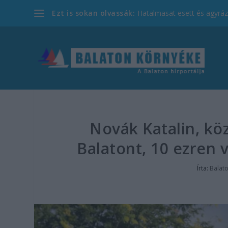
Ezt is sokan olvassák:
Hatalmasat esett és agyrázk
Novák Katalin, köz
Balatont, 10 ezren v
Írta:
Balat