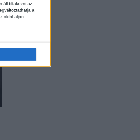
áll tiltakozni az
egváltoztathatja a
z oldal alján