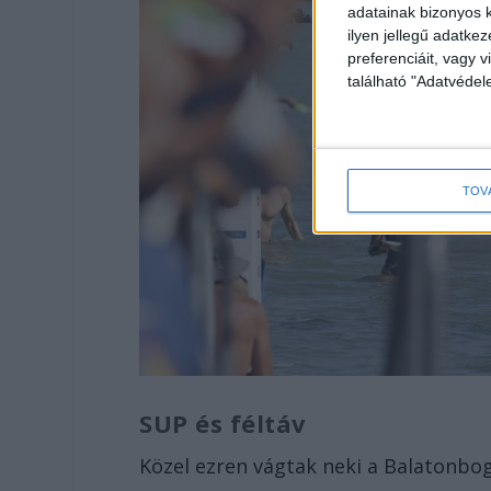
adatainak bizonyos k
ilyen jellegű adatke
preferenciáit, vagy v
található "Adatvéde
TOV
SUP és féltáv
Közel ezren vágtak neki a Balatonbog