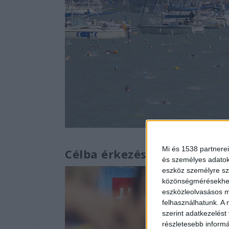
Mi és 1538 partnerei
Célba érkezés Bogláron
és személyes adatoka
eszköz személyre sz
közönségmérésekhez 
eszközleolvasásos mó
felhasználhatunk. A 
szerint adatkezelést
részletesebb informác