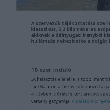
A szervezők tájékoztatása szeri
klasszikus, 5,2 kilométeres erőp
akiknek a délnyugati irányból ki
hullámzás nehezítette a dolgát
10 ezer induló
„A halasztás ellenére is több, mint tí
Lidl Balaton-átúszás különböző távjait
41. évben is óriási sikert aratott az
versenyigazgatója.
A Balatonkörnyéke.