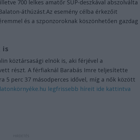
illetve 700 lelkes amatőr SUP-deszkával abszolválta
 Balaton-áthúzást.Az esemény célba érkezőit
éremmel és a szponzoroknak köszönhetően gazdag
 is
in köztársasági elnök is, aki férjével a
tt részt. A férfiaknál Barabás Imre teljesítette
óra 5 perc 37 másodperces idővel, míg a nők között
latonkörnyéke.hu legfrissebb híreit ide kattintva