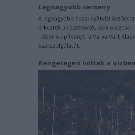
Legnagyobb verseny
A legnagyobb hazai nyíltvízi úszóese
érkeztek a résztvevők, akik összesen
Tábor Alapítványt, a Várva Várt Alap
Szakszolgálatát.
Rengetegen voltak a vízbe