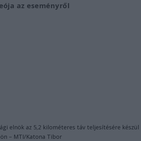
deója az eseményről
gi elnök az 5,2 kilométeres táv teljesítésére készül
öpön – MTI/Katona Tibor