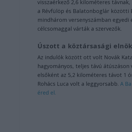
visszaérkező 2,6 kilométeres távnak, 
a Révfülöp és Balatonboglár közötti
mindhárom versenyszámban egyedi 
célcsomaggal várták a szervezők.
Úszott a köztársasági elnök
Az indulók között ott volt Novák Katal
hagyományos, teljes távú átúszáson ve
elsőként az 5,2 kilométeres távot 1 
Rohács Luca volt a leggyorsabb.
A Ba
éred el.