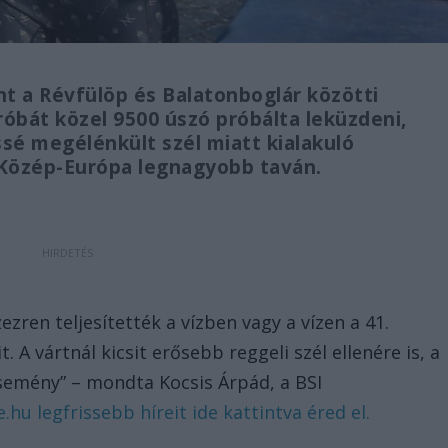
nt a Révfülöp és Balatonboglár közötti
róbát közel 9500 úszó próbálta leküzdeni,
ssé megélénkült szél miatt kialakuló
 Közép-Európa legnagyobb taván.
zezren teljesítették a vízben vagy a vízen a 41.
. A vártnál kicsit erősebb reggeli szél ellenére is, a
 esemény” – mondta Kocsis Árpád, a BSI
hu legfrissebb híreit ide kattintva éred el.