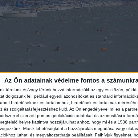
Az Ön adatainak védelme fontos a számunkr
Fotó: MTI/Varga György
nk tárolunk és/vagy férünk hozzá információkhoz egy eszközön, példáu
t dolgozunk fel, például egyedi azonosítókat és standard információk
abott hirdetésekhez és tartalomhoz, hirdetések és tartalmak méréséhe
és szolgáltatásfejlesztéshez küld.
Az Ön engedélyével mi és a partne
dszerrel szerzett pontos geolokációs adatokat és azonosítási informác
megfelelő helyre kattintva hozzájárulhat ahhoz, hogy mi és a 1538 partne
 végezzünk. Másik lehetőségként a hozzájárulás megadása vagy elutasí
iókhoz juthat, és megváltoztathatja beállításait.
Felhívjuk figyelmét, 