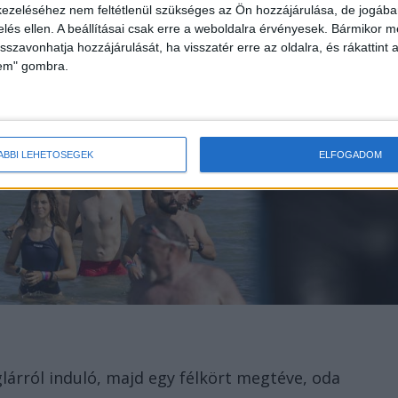
ezeléséhez nem feltétlenül szükséges az Ön hozzájárulása, de jogában 
zelés ellen. A beállításai csak erre a weboldalra érvényesek. Bármikor m
isszavonhatja hozzájárulását, ha visszatér erre az oldalra, és rákattint a
lem" gombra.
ÁBBI LEHETŐSÉGEK
ELFOGADOM
lárról induló, majd egy félkört megtéve, oda