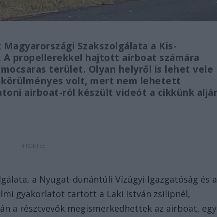
k Magyarországi Szakszolgálata a Kis-
A propellerekkel hajtott airboat számára
 mocsaras terület. Olyan helyről is lehet vele
körülményes volt, mert nem lehetett
toni airboat-ról készült videót a cikkünk aljá
gálata, a Nyugat-dunántúli Vízügyi Igazgatóság és 
mi gyakorlatot tartott a Laki István zsilipnél,
n a résztvevők megismerkedhettek az airboat, egy