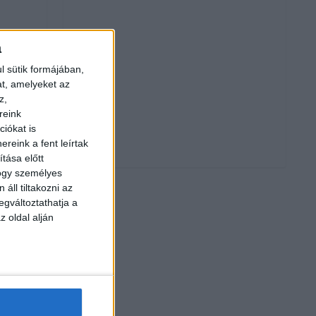
a
ó
l sütik formájában,
at, amelyeket az
z,
reink
iókat is
reink a fent leírtak
tása előtt
hogy személyes
áll tiltakozni az
egváltoztathatja a
z oldal alján