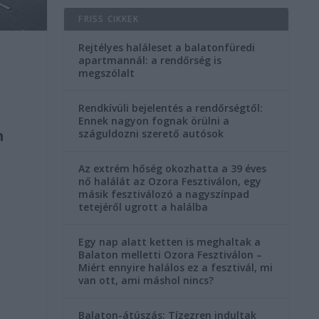
FRISS CIKKEK
Rejtélyes haláleset a balatonfüredi
apartmannál: a rendőrség is
megszólalt
Rendkívüli bejelentés a rendőrségtől:
Ennek nagyon fognak örülni a
n
száguldozni szerető autósok
Az extrém hőség okozhatta a 39 éves
nő halálát az Ozora Fesztiválon, egy
másik fesztiválozó a nagyszínpad
tetejéről ugrott a halálba
Egy nap alatt ketten is meghaltak a
Balaton melletti Ozora Fesztiválon –
a
Miért ennyire halálos ez a fesztivál, mi
van ott, ami máshol nincs?
Balaton-átúszás: Tízezren indultak