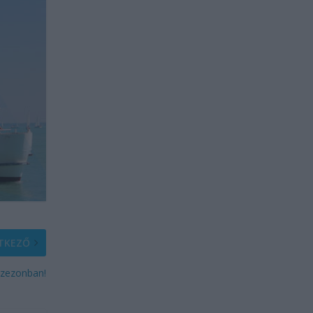
TKEZŐ
szezonban!