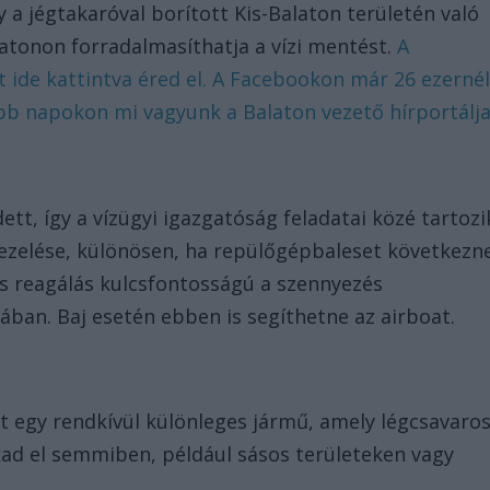
 a jégtakaróval borított Kis-Balaton területén való
latonon forradalmasíthatja a vízi mentést.
A
t ide kattintva éred el. A Facebookon már 26 ezerné
bb napokon mi vagyunk a Balaton vezető hírportálja
ett, így a vízügyi igazgatóság feladatai közé tartozi
ezelése, különösen, ha repülőgépbaleset következn
rs reagálás kulcsfontosságú a szennyezés
an. Baj esetén ebben is segíthetne az airboat.
t egy rendkívül különleges jármű, amely légcsavaro
kad el semmiben, például sásos területeken vagy