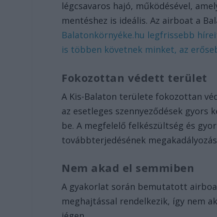
légcsavaros hajó, működésével, amely
mentéshez is ideális. Az airboat a Ba
Balatonkörnyéke.hu legfrissebb hírei
is többen követnek minket, az erőse
Fokozottan védett terület
A Kis-Balaton területe fokozottan véd
az esetleges szennyeződések gyors k
be. A megfelelő felkészültség és gyo
továbbterjedésének megakadályozásáb
Nem akad el semmiben
A gyakorlat során bemutatott airboa
meghajtással rendelkezik, így nem a
jégen.