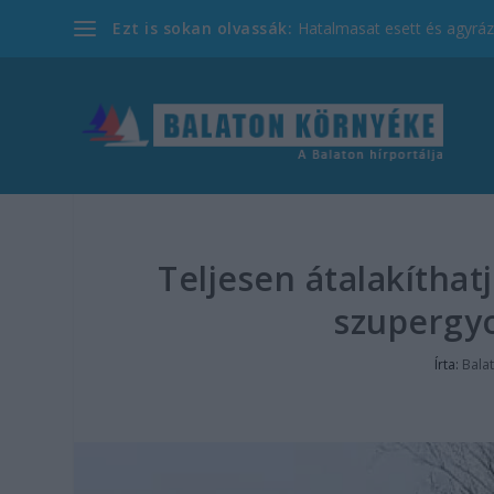
Ezt is sokan olvassák:
Hatalmasat esett és agyrázk
Teljesen átalakíthat
szupergyo
Írta:
Bala