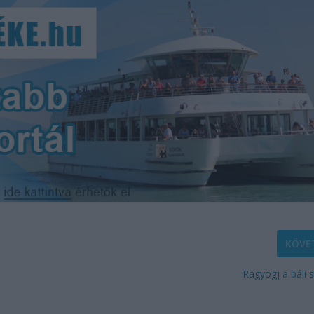
KÖVE
Ragyogj a báli 