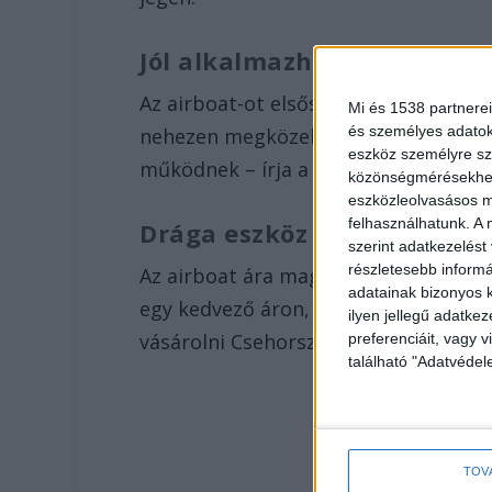
Jól alkalmazható
Az airboat-ot elsősorban személyment
Mi és 1538 partnerei
és személyes adatoka
nehezen megközelíthető, mocsaras v
eszköz személyre sz
működnek – írja a
zaol.hu
.
közönségmérésekhez 
eszközleolvasásos mó
felhasználhatunk. A 
Drága eszköz
szerint adatkezelést
részletesebb informác
Az airboat ára magas, a jármű piaci é
adatainak bizonyos k
egy kedvező áron, mindössze 60 üzemó
ilyen jellegű adatke
vásárolni Csehországból.
preferenciáit, vagy v
található "Adatvéde
TOV