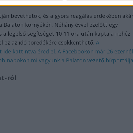
tján bevethetők, és a gyors reagálás érdekében aká
 a Balaton környékén. Néhány évvel ezelőtt egy
s a legelső segítséget 10-11 óra után kapta a nehéz
el ez az idő töredékére csökkenthető.
A
t ide kattintva éred el. A Facebookon már 26 ezerné
bb napokon mi vagyunk a Balaton vezető hírportálja
t-ról