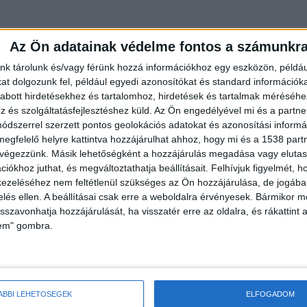
Az Ön adatainak védelme fontos a számunkr
ésre használják. A jármű rendkívül jól alkalmazhat
nk tárolunk és/vagy férünk hozzá információkhoz egy eszközön, példáu
t dolgozunk fel, például egyedi azonosítókat és standard információk
agy jeges területeken, ahol más eszközök nem
abott hirdetésekhez és tartalomhoz, hirdetések és tartalmak méréséhe
és szolgáltatásfejlesztéshez küld.
Az Ön engedélyével mi és a partne
dszerrel szerzett pontos geolokációs adatokat és azonosítási informác
megfelelő helyre kattintva hozzájárulhat ahhoz, hogy mi és a 1538 partne
 végezzünk. Másik lehetőségként a hozzájárulás megadása vagy elutasí
iókhoz juthat, és megváltoztathatja beállításait.
Felhívjuk figyelmét, 
rtéke körülbelül 40 millió forint, ám a
Vízimentők
ezeléséhez nem feltétlenül szükséges az Ön hozzájárulása, de jogában 
rát futott, alig használt amerikai eszközt tudtak
zelés ellen. A beállításai csak erre a weboldalra érvényesek. Bármikor m
isszavonhatja hozzájárulását, ha visszatér erre az oldalra, és rákattint a
lem" gombra.
ÁBBI LEHETŐSÉGEK
ELFOGADOM