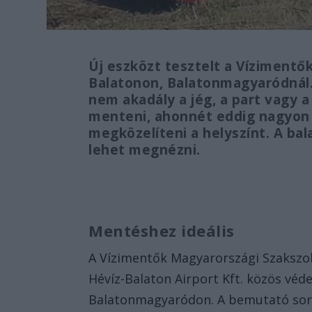
Új eszközt tesztelt a Vízimentő
Balatonon, Balatonmagyaródnál. 
nem akadály a jég, a part vagy a
menteni, ahonnét eddig nagyon 
megközelíteni a helyszínt. A bala
lehet megnézni.
Mentéshez ideális
A Vízimentők Magyarországi Szakszol
Hévíz-Balaton Airport Kft. közös védel
Balatonmagyaródon. A bemutató sorá