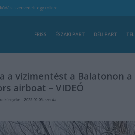
ódást szenvedett egy rollere...
FRISS
ÉSZAKI PART
DÉLI PART
TEL
ja a vízimentést a Balatonon a
rs airboat – VIDEÓ
tonkörnyéke
|
2025.02.05. szerda