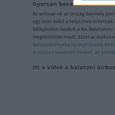
Gyorsan bevethető
Az airboat-ok az ország bármely pon
egy órán belül a helyszínre érhetnek
hőlégballon landolt a Kis-Balatonon, 
megközelítés miatt. Ezzel az eszközz
Balatonkörnyéke.hu legfrissebb hírei
is többen követnek minket, az erőse
Itt a videó a balatoni airboa