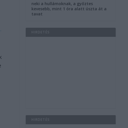
neki a hullámoknak, a győztes
kevesebb, mint 1 óra alatt úszta át a
tavat
l
.
HIRDETÉS
k
e
s
HIRDETÉS