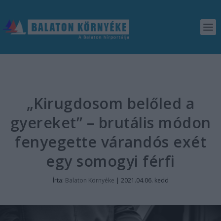
„Kirugdosom belőled a
gyereket” – brutális módon
fenyegette várandós exét
egy somogyi férfi
Írta:
Balaton Környéke
|
2021.04.06. kedd