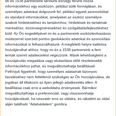
ügyben
Mi és 1538 partnereink tárolunk és/vagy férünk hozzá
információkhoz egy eszközön, például sütik formájában, és
személyes adatokat dolgozunk fel, például egyedi azonosítókat
és standard információkat, amelyeket az eszköz személyre
szabott hirdetésekhez és tartalomhoz, hirdetések és tartalmak
méréséhez, közönségmérésekhez és szolgáltatásfejlesztéshez
küld.
Az Ön engedélyével mi és a partnereink eszközleolvasásos
módszerrel szerzett pontos geolokációs adatokat és azonosítási
információkat is felhasználhatunk. A megfelelő helyre kattintva
hozzájárulhat ahhoz, hogy mi és a 1538 partnereink a fent
leírtak szerint adatkezelést végezzünk. Másik lehetőségként a
hozzájárulás megadása vagy elutasítása előtt részletesebb
információkhoz juthat, és megváltoztathatja beállításait.
Felhívjuk figyelmét, hogy személyes adatainak bizonyos
kezeléséhez nem feltétlenül szükséges az Ön hozzájárulása, de
jogában áll tiltakozni az ilyen jellegű adatkezelés ellen. A
beállításai csak erre a weboldalra érvényesek. Bármikor
megváltoztathatja a preferenciáit, vagy visszavonhatja
hozzájárulását, ha visszatér erre az oldalra, és rákattint az oldal
alján található "Adatvédelem" gombra.