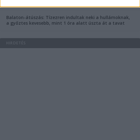
mi van ott, ami máshol nincs?
Balaton-átúszás: Tízezren indultak neki a hullámoknak,
a győztes kevesebb, mint 1 óra alatt úszta át a tavat
HIRDETÉS