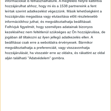
információkat is felhasználhatunk. A megfelelő helyre kattintva
azért utaznak Balatonakarattyára, hogy közös
hozzájárulhat ahhoz, hogy mi és a 1538 partnereink a fent
fényképet készíthessenek Nórával” – nyilatkozta
leírtak szerint adatkezelést végezzünk. Másik lehetőségként a
hozzájárulás megadása vagy elutasítása előtt részletesebb
a Blikknek egy férfi, aki a családjával viszonylag
információkhoz juthat, és megváltoztathatja beállításait.
közel lakik a Nekem a Balaton névre keresztelt
Felhívjuk figyelmét, hogy személyes adatainak bizonyos
bolttól.
kezeléséhez nem feltétlenül szükséges az Ön hozzájárulása, de
jogában áll tiltakozni az ilyen jellegű adatkezelés ellen. A
beállításai csak erre a weboldalra érvényesek. Bármikor
Korábban a gyerekek az utcán is játszhattak,
megváltoztathatja a preferenciáit, vagy visszavonhatja
hozzájárulását, ha visszatér erre az oldalra, és rákattint az oldal
biciklizhettek, ám a megnövekedett forgalom
alján található "Adatvédelem" gombra.
miatt a szüleik ma már nem merik kiengedni
őket. A nyári nagy roham már lement, ám
egyelőre nem született megnyugtató megoldás.
„Volt, hogy busszal érkeztek turisták, avagy az
autósok állták el a kaput, bezárva a tulajt a saját
telkére. Rengeteg a probléma – az utcán