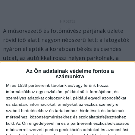
A műsorvezető és fotóművész párjának üzlete
rövid idő alatt nagyon népszerű lett: a látogatók
nyáron ellepték a korábban békés és csendes
utcát, az autóikkal rossz helyen parkolnak, a
helyiek szerint időnként a bokrokba vizelnek,
Az Ön adatainak védelme fontos a
emiatt Nóráék kivívták a helyiek haragját, akik
számunkra
kordonokkal és székekkel próbálják kiszorítani
Mi és 1538 partnereink tárolunk és/vagy férünk hozzá
információkhoz egy eszközön, például sütik formájában, és
életterükből a kéretlen vendégeket – írja a
Blikk
.
személyes adatokat dolgozunk fel, például egyedi azonosítókat
és standard információkat, amelyeket az eszköz személyre
„Először örültünk, hogy újranyit a hely, de
szabott hirdetésekhez és tartalomhoz, hirdetések és tartalmak
méréséhez, közönségmérésekhez és szolgáltatásfejlesztéshez
Nóráéktól sajnos nem azt kaptuk, amit vártunk.
küld.
Az Ön engedélyével mi és a partnereink eszközleolvasásos
Igazi celebsimogatóvá vált a hely, a legtöbben
módszerrel szerzett pontos geolokációs adatokat és azonosítási