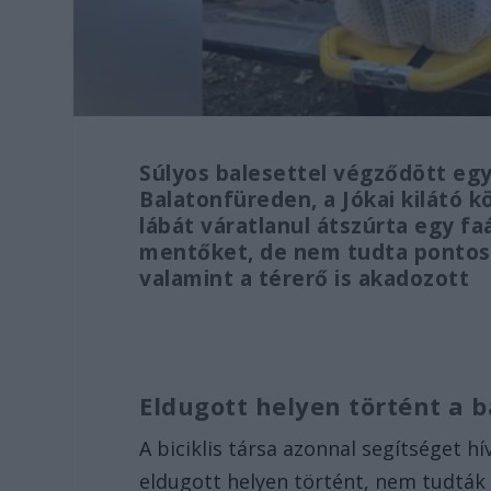
Súlyos balesettel végződött egy 
Balatonfüreden, a Jókai kilátó k
lábát váratlanul átszúrta egy fa
mentőket, de nem tudta pontos
valamint a térerő is akadozott
Eldugott helyen történt a 
A biciklis társa azonnal segítséget h
eldugott helyen történt, nem tudtá