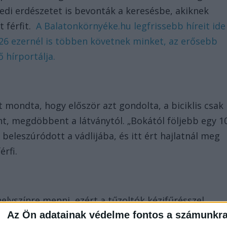
redi erdészetet is bevonták a keresésbe, akiknek
t férfit.
A Balatonkörnyéke.hu legfrissebb híreit ide
 26 ezernél is többen követnek minket, az erősebb
 hírportálja.
 mondta, hogy először azt gondolta, a biciklis csak
t, megdöbbent a látványtól. „Bokától följebb egy 1
 beleszúródott a vádlijába, és itt ért hajlatnál meg
érfi.
lyszínre menni, ezért a tűzoltók kézifűrésszel
gyra tették a férfit, majd az erdészet terepjárójával
Az Ön adatainak védelme fontos a számunkr