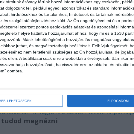
segítségével lefűrészelték a mentők iránymutatása
nk tárolunk és/vagy férünk hozzá információkhoz egy eszközön, példáu
t dolgozunk fel, például egyedi azonosítókat és standard információk
zték, rögzítették, feltették az erdész terepjárójára
abott hirdetésekhez és tartalomhoz, hirdetések és tartalmak méréséhe
ahol aztán segítettek a mentőautóba betenni a
és szolgáltatásfejlesztéshez küld.
Az Ön engedélyével mi és a partne
dszerrel szerzett pontos geolokációs adatokat és azonosítási informác
nrietta, a Veszprém Vármegyei Katasztrófavédelmi
megfelelő helyre kattintva hozzájárulhat ahhoz, hogy mi és a 1538 partne
 végezzünk. Másik lehetőségként a hozzájárulás megadása vagy elutasí
iókhoz juthat, és megváltoztathatja beállításait.
Felhívjuk figyelmét, 
ezeléséhez nem feltétlenül szükséges az Ön hozzájárulása, de jogában 
zelés ellen. A beállításai csak erre a weboldalra érvényesek. Bármikor m
isszavonhatja hozzájárulását, ha visszatér erre az oldalra, és rákattint a
 vitték kórházba, de szerencsére stabil állapotban
lem" gombra.
özépkorú férfi súlyos végtagsérülést szenvedett. Rét
lapotban szállították a területek illetékes
édi Péter, az OMSZ kommunikációs munkatársa.
A
ÁBBI LEHETŐSÉGEK
ELFOGADOM
t ide kattintva éred el. A Facebookon már 26 ezerné
bb napokon mi vagyunk a Balaton vezető hírportálja
tt tudod megnézni