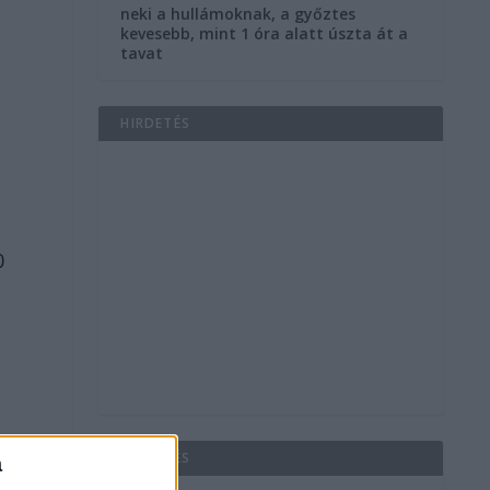
neki a hullámoknak, a győztes
kevesebb, mint 1 óra alatt úszta át a
tavat
HIRDETÉS
0
HIRDETÉS
a