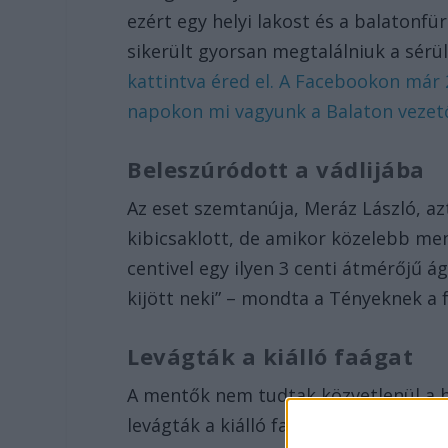
ezért egy helyi lakost és a balatonfü
sikerült gyorsan megtalálniuk a sérül
kattintva éred el. A Facebookon már
napokon mi vagyunk a Balaton vezető
Beleszúródott a vádlijába
Az eset szemtanúja, Meráz László, azt
kibicsaklott, de amikor közelebb men
centivel egy ilyen 3 centi átmérőjű ág
kijött neki” – mondta a Tényeknek a f
Levágták a kiálló faágat
A mentők nem tudtak közvetlenül a he
levágták a kiálló faágat. Ezután hordá