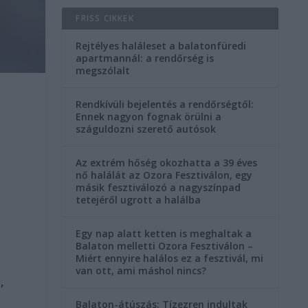
FRISS CIKKEK
Rejtélyes haláleset a balatonfüredi
apartmannál: a rendőrség is
megszólalt
Rendkívüli bejelentés a rendőrségtől:
Ennek nagyon fognak örülni a
száguldozni szerető autósok
Az extrém hőség okozhatta a 39 éves
nő halálát az Ozora Fesztiválon, egy
másik fesztiválozó a nagyszínpad
tetejéről ugrott a halálba
Egy nap alatt ketten is meghaltak a
Balaton melletti Ozora Fesztiválon –
Miért ennyire halálos ez a fesztivál, mi
van ott, ami máshol nincs?
,
Balaton-átúszás: Tízezren indultak