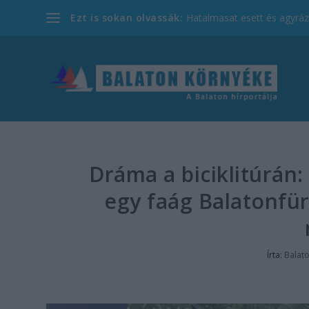
Ezt is sokan olvassák:
Hatalmasat esett és agyrázk
Dráma a biciklitúrán:
egy faág Balatonfür
Írta:
Balat