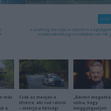
KÖVE
0
A rendőrség már tudja, ki rejthette el a leghallgat
t
a balatonalmádi jegyző irodájában, van már g
en más
Csak az menjen a
„Bármit megadt
lőtérre, aki tud ralizni
volna, hogy
uk a
– interjú a hétvégi
meggyógyuljon