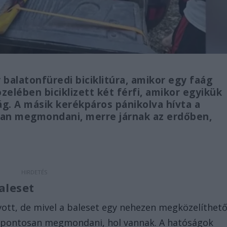
balatonfüredi biciklitúra, amikor egy faág
özelében biciklizett két férfi, amikor egyikük
ág. A másik kerékpáros pánikolva hívta a
an megmondani, merre járnak az erdőben,
baleset
ívott, de mivel a baleset egy nehezen megközelíthető
k pontosan megmondani, hol vannak. A hatóságok