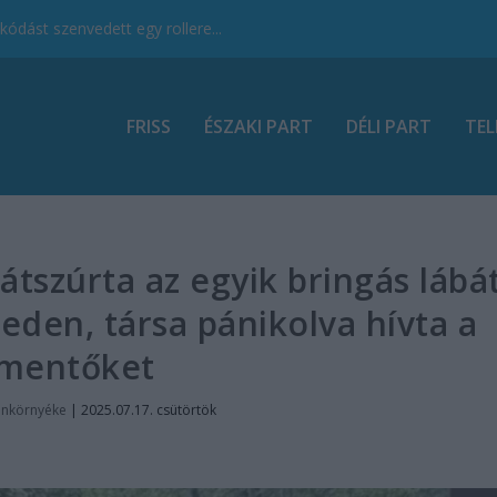
ódást szenvedett egy rollere...
FRISS
ÉSZAKI PART
DÉLI PART
TEL
 átszúrta az egyik bringás lábá
eden, társa pánikolva hívta a
mentőket
onkörnyéke
|
2025.07.17. csütörtök