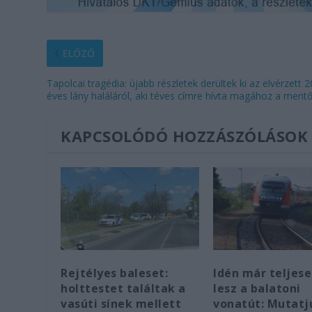
ELŐZŐ
Tapolcai tragédia: újabb részletek derültek ki az elvérzett 2
éves lány haláláról, aki téves címre hívta magához a mentő
KAPCSOLÓDÓ HOZZÁSZÓLÁSOK
Rejtélyes baleset:
Idén már teljes
holttestet találtak a
lesz a balatoni
vasúti sínek mellett
vonatút: Mutatj