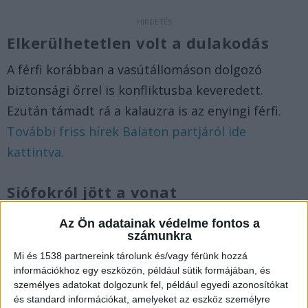
Elkerülhetetlen volt a dulakodás
A férfi korábban a vasútállomáson dolgozó
biztonsági őrrel is konfliktusba keveredett.
Ezután támadt rá a kalauzra is az enyingi férfi.
További friss hírek Balaton partjáról ide
kattintva.
Siófokról jött a vonat
A 48 éves enyingi férfi 2020 szeptemberében egy
Az Ön adatainak védelme fontos a
számunkra
Siófokról Székesfehérvárra tartó személyvonaton
Mi és 1538 partnereink tárolunk és/vagy férünk hozzá
utazott, azonban az ekkor érvényes járványügyi
információkhoz egy eszközön, például sütik formájában, és
intézkedések ellenére a maszkot szabálytalanul
személyes adatokat dolgozunk fel, például egyedi azonosítókat
viselte, ugyanis az nem takarta megfelelően a
és standard információkat, amelyeket az eszköz személyre