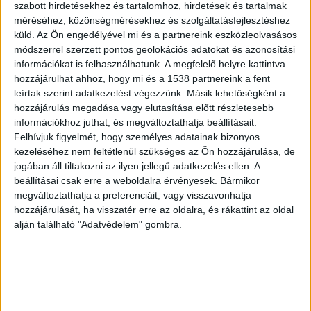
szabott hirdetésekhez és tartalomhoz, hirdetések és tartalmak
száját és az orrát.
méréséhez, közönségmérésekhez és szolgáltatásfejlesztéshez
küld.
Az Ön engedélyével mi és a partnereink eszközleolvasásos
módszerrel szerzett pontos geolokációs adatokat és azonosítási
A kalauz próbált szólni
információkat is felhasználhatunk. A megfelelő helyre kattintva
hozzájárulhat ahhoz, hogy mi és a 1538 partnereink a fent
Amikor a jegyellenőr felszólította a védőmaszk
leírtak szerint adatkezelést végezzünk. Másik lehetőségként a
előírásoknak megfelelő viselésére, a vádlott
hozzájárulás megadása vagy elutasítása előtt részletesebb
rendkívül indulatossá vált, és előbb meglökte,
információkhoz juthat, és megváltoztathatja beállításait.
Felhívjuk figyelmét, hogy személyes adatainak bizonyos
majd megütötte a sértettet, aki futva a vagon
kezeléséhez nem feltétlenül szükséges az Ön hozzájárulása, de
első szakaszába menekült, miközben telefonon
jogában áll tiltakozni az ilyen jellegű adatkezelés ellen. A
beállításai csak erre a weboldalra érvényesek. Bármikor
értesítette a rendőrséget.
megváltoztathatja a preferenciáit, vagy visszavonhatja
hozzájárulását, ha visszatér erre az oldalra, és rákattint az oldal
Jöttek a rendőrök
alján található "Adatvédelem" gombra.
Miután a vonat néhány perccel később a
következő állomáson megállt, a vádlottat a
helyszínre érkező járőrök elfogták és a Siófoki