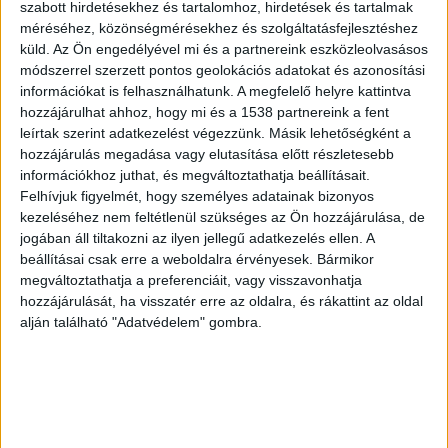
szabott hirdetésekhez és tartalomhoz, hirdetések és tartalmak
biztonsága érdekében.
A BalatonKörnyéke.hu az
méréséhez, közönségmérésekhez és szolgáltatásfejlesztéshez
küld.
Az Ön engedélyével mi és a partnereink eszközleolvasásos
erősebb napokon a Balaton vezető hírportálja.
módszerrel szerzett pontos geolokációs adatokat és azonosítási
Már 700 ezren lájkolják a kiadónk Facebook-
információkat is felhasználhatunk. A megfelelő helyre kattintva
oldalait.
hozzájárulhat ahhoz, hogy mi és a 1538 partnereink a fent
leírtak szerint adatkezelést végezzünk. Másik lehetőségként a
hozzájárulás megadása vagy elutasítása előtt részletesebb
Útvonalterv északon
információkhoz juthat, és megváltoztathatja beállításait.
Felhívjuk figyelmét, hogy személyes adatainak bizonyos
A versenyzők Almádiból indulnak 13 órakor és
kezeléséhez nem feltétlenül szükséges az Ön hozzájárulása, de
jogában áll tiltakozni az ilyen jellegű adatkezelés ellen. A
Veszprémbe érkeznek várhatóan 16:30 körül. Az
beállításai csak erre a weboldalra érvényesek. Bármikor
útvonal érinti többek között Alsóörs, Füred,
megváltoztathatja a preferenciáit, vagy visszavonhatja
Tomaj, Pécselyt és Tótvázsonyt is. A
hozzájárulását, ha visszatér erre az oldalra, és rákattint az oldal
alján található "Adatvédelem" gombra.
versenyzőknek kétszer Szentkirályszabadja (2,1
km; 5,6%), majd négyszer a Gella (3,6 km; 5,4%)
meredekét kell leküzdeniük Balatonalmádi és
Veszprém között. A mindössze 144 kilométeres