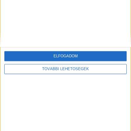
Balatoni luxusnyaralók az adófizetők pénzén?
A titokzatos zánkai beruházás hátterében
Nagy Márton nemzetgazdasági miniszter is
felsejlik
ELFOGADOM
TOVÁBBI LEHETŐSÉGEK