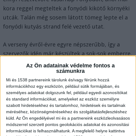
kora reggel megteltek a fonyódi kikötő környéki
utcák. Talán még sosem látott tömeg lepte el a
fonyódi kutyás strand felé vezető utat.
A verseny évről-évre egyre népszerűbb, így a
szervezők idén már készültek a sok-sok emberre,
ezért parkolózónákat jelöltek ki az autóval
Az Ön adatainak védelme fontos a
számunkra
érkező versenyzőknek.
Mi és 1538 partnereink tárolunk és/vagy férünk hozzá
információkhoz egy eszközön, például sütik formájában, és
személyes adatokat dolgozunk fel, például egyedi azonosítókat
és standard információkat, amelyeket az eszköz személyre
szabott hirdetésekhez és tartalomhoz, hirdetések és tartalmak
méréséhez, közönségmérésekhez és szolgáltatásfejlesztéshez
küld.
Az Ön engedélyével mi és a partnereink eszközleolvasásos
módszerrel szerzett pontos geolokációs adatokat és azonosítási
információkat is felhasználhatunk. A megfelelő helyre kattintva