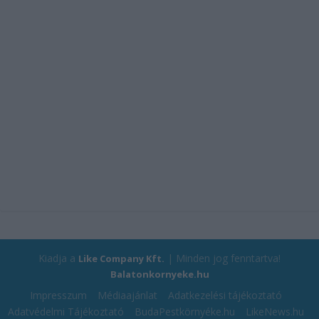
Kiadja a
| Minden jog fenntartva!
Like Company Kft.
Balatonkornyeke.hu
Impresszum
Médiaajánlat
Adatkezelési tájékoztató
Adatvédelmi Tájékoztató
BudaPestkörnyéke.hu
LikeNews.hu