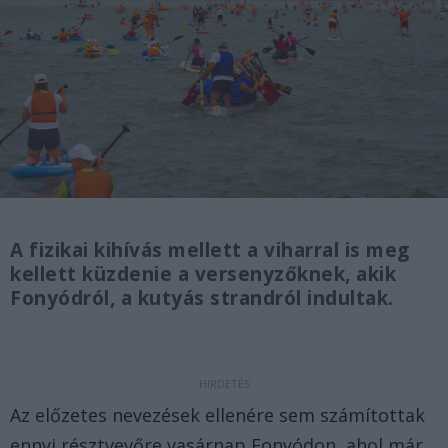
A fizikai kihívás mellett a viharral is meg
kellett küzdenie a versenyzőknek, akik
Fonyódról, a kutyás strandról indultak.
Az előzetes nevezések ellenére sem számítottak
ennyi résztvevőre vasárnap Fonyódon, ahol már