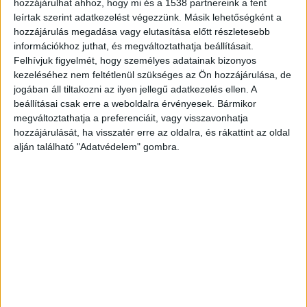
hozzájárulhat ahhoz, hogy mi és a 1538 partnereink a fent
leírtak szerint adatkezelést végezzünk. Másik lehetőségként a
hozzájárulás megadása vagy elutasítása előtt részletesebb
információkhoz juthat, és megváltoztathatja beállításait.
Felhívjuk figyelmét, hogy személyes adatainak bizonyos
kezeléséhez nem feltétlenül szükséges az Ön hozzájárulása, de
Annyian neveztek ebben az évben az eseményre,
jogában áll tiltakozni az ilyen jellegű adatkezelés ellen. A
hogy még a rajtot is korábbra kellett tenni, hogy
beállításai csak erre a weboldalra érvényesek. Bármikor
megváltoztathatja a preferenciáit, vagy visszavonhatja
valamennyi nevező elindulhasson és időben
hozzájárulását, ha visszatér erre az oldalra, és rákattint az oldal
teljesíthesse a számát.
alján található "Adatvédelem" gombra.
A verseny nem egy hétköznapi kihívás, számos
kategóriában lehet rá nevezni. Lényegében
bármilyen emberi erővel hajtott vízi járművel
teljesíteni lehet a kilenc kilométeres távot,
melyet ahogy már írtunk több ezren meg is
tettek.