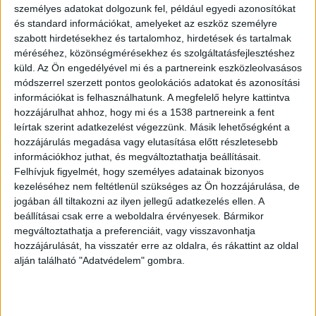
személyes adatokat dolgozunk fel, például egyedi azonosítókat
és standard információkat, amelyeket az eszköz személyre
szabott hirdetésekhez és tartalomhoz, hirdetések és tartalmak
méréséhez, közönségmérésekhez és szolgáltatásfejlesztéshez
küld.
Az Ön engedélyével mi és a partnereink eszközleolvasásos
Balatoni luxusházat bérel áron alul
módszerrel szerzett pontos geolokációs adatokat és azonosítási
Varga Mihály pénzügyminiszter, a
információkat is felhasználhatunk. A megfelelő helyre kattintva
fideszes politikus szerint álhírről
hozzájárulhat ahhoz, hogy mi és a 1538 partnereink a fent
van szó
leírtak szerint adatkezelést végezzünk. Másik lehetőségként a
hozzájárulás megadása vagy elutasítása előtt részletesebb
2022.02.23. 17:52
információkhoz juthat, és megváltoztathatja beállításait.
Áron alul bérel Varga Mihály 169 milliós medencés
Felhívjuk figyelmét, hogy személyes adatainak bizonyos
balatoni luxusházat egy általa kitüntetett...
kezeléséhez nem feltétlenül szükséges az Ön hozzájárulása, de
jogában áll tiltakozni az ilyen jellegű adatkezelés ellen. A
beállításai csak erre a weboldalra érvényesek. Bármikor
megváltoztathatja a preferenciáit, vagy visszavonhatja
hozzájárulását, ha visszatér erre az oldalra, és rákattint az oldal
alján található "Adatvédelem" gombra.