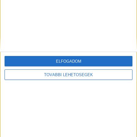
AKTUÁLIS IDŐJÁRÁS
BALATONI KISOKOS 2026
Viharjelzés online
Legjobb balatoni strandok
ELFOGADOM
TOVÁBBI LEHETŐSÉGEK
Kompok menetrendje
Balatoni hajók menetrendje
Vasúti menetrendek
Időjárás most a Balatonnál