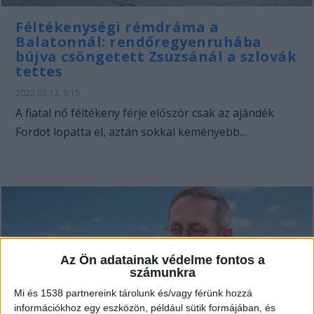
Féltékenységi rémdráma a
Balatonnál: rendőregyenruhába
bújva csöngetett Zsuzsánál a szlovák
tettes
2022.03.12. 9:15
A fiatal nő féltékeny férje először csak az ajándék
Fordot lopatta el, aztán sokkal keményebb...
Az Ön adatainak védelme fontos a
számunkra
Mi és 1538 partnereink tárolunk és/vagy férünk hozzá
információkhoz egy eszközön, például sütik formájában, és