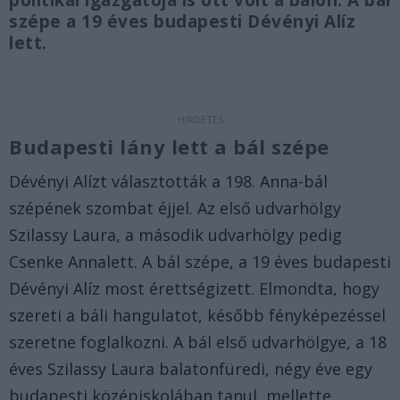
politikai igazgatója is ott volt a bálon. A bál
szépe a 19 éves budapesti Dévényi Alíz
lett.
Budapesti lány lett a bál szépe
Dévényi Alízt választották a 198. Anna-bál
szépének szombat éjjel. Az első udvarhölgy
Szilassy Laura, a második udvarhölgy pedig
Csenke Annalett. A bál szépe, a 19 éves budapesti
Dévényi Alíz most érettségizett. Elmondta, hogy
szereti a báli hangulatot, később fényképezéssel
szeretne foglalkozni. A bál első udvarhölgye, a 18
éves Szilassy Laura balatonfüredi, négy éve egy
budapesti középiskolában tanul, mellette