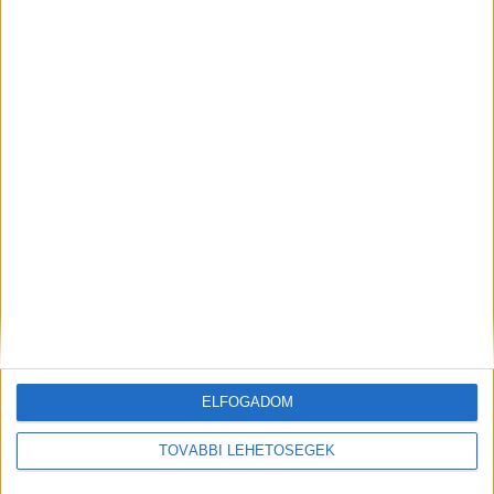
Fotó: MTI/Katona Tibor
MEGOSZTÁS:
ELFOGADOM
TOVÁBBI LEHETŐSÉGEK