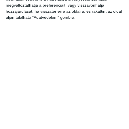
megváltoztathatja a preferenciáit, vagy visszavonhatja
hozzájárulását, ha visszatér erre az oldalra, és rákattint az oldal
A 198. Anna-bál szépe, a 19 éves budapesti Dévényi Alíz (k), első udvarhölgye, a
alján található "Adatvédelem" gombra.
18 éves balatonfüredi Szilassy Laura (j) és második udvarhölgye, a 17 éves
békéscsabai Csenke Anna Viktória (b) a bál eredményhirdetése után a
balatonfüredi Anna
Grand Hotel parkjában – Fotó: MTI/Katona Tibor
Puccparádé Füreden
A füredi puccparádéra idén 10 ezer forinttal
drágábban lehetett bejutni, mint tavaly. A
György-téri pavilonba 85 ezer volt a belépő, aki
azonban a fontos emberek között akart partizni
95 ezret kellett fizetnie, hogy a Grand Hotelbe is
bejusson.
4 fogásos vacsora