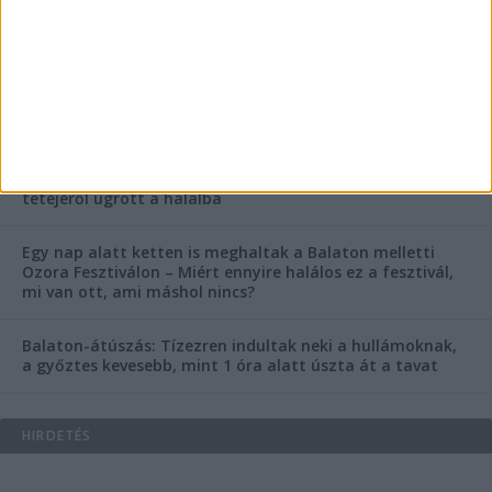
Rejtélyes haláleset a balatonfüredi apartmannál: a
rendőrség is megszólalt
Rendkívüli bejelentés a rendőrségtől: Ennek nagyon
fognak örülni a száguldozni szerető autósok
Az extrém hőség okozhatta a 39 éves nő halálát az
Ozora Fesztiválon, egy másik fesztiválozó a nagyszínpad
tetejéről ugrott a halálba
Egy nap alatt ketten is meghaltak a Balaton melletti
Ozora Fesztiválon – Miért ennyire halálos ez a fesztivál,
mi van ott, ami máshol nincs?
Balaton-átúszás: Tízezren indultak neki a hullámoknak,
a győztes kevesebb, mint 1 óra alatt úszta át a tavat
HIRDETÉS