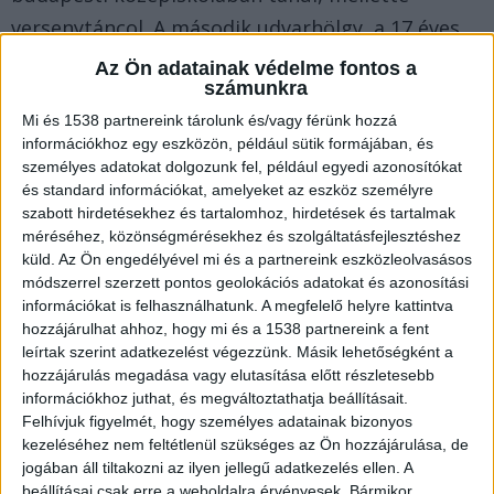
versenytáncol. A második udvarhölgy, a 17 éves
békéscsabai Csenke Anna Londonban jár
Az Ön adatainak védelme fontos a
számunkra
középiskolába és orvosnak készül,
Mi és 1538 partnereink tárolunk és/vagy férünk hozzá
versenyszerűen teniszezik.
A Balatonkörnyéke.hu
információkhoz egy eszközön, például sütik formájában, és
legfrissebb híreit ide kattintva éred el.
személyes adatokat dolgozunk fel, például egyedi azonosítókat
és standard információkat, amelyeket az eszköz személyre
szabott hirdetésekhez és tartalomhoz, hirdetések és tartalmak
Ha három győztes
méréséhez, közönségmérésekhez és szolgáltatásfejlesztéshez
küld.
Az Ön engedélyével mi és a partnereink eszközleolvasásos
módszerrel szerzett pontos geolokációs adatokat és azonosítási
információkat is felhasználhatunk. A megfelelő helyre kattintva
hozzájárulhat ahhoz, hogy mi és a 1538 partnereink a fent
leírtak szerint adatkezelést végezzünk. Másik lehetőségként a
hozzájárulás megadása vagy elutasítása előtt részletesebb
információkhoz juthat, és megváltoztathatja beállításait.
Felhívjuk figyelmét, hogy személyes adatainak bizonyos
kezeléséhez nem feltétlenül szükséges az Ön hozzájárulása, de
jogában áll tiltakozni az ilyen jellegű adatkezelés ellen. A
beállításai csak erre a weboldalra érvényesek. Bármikor