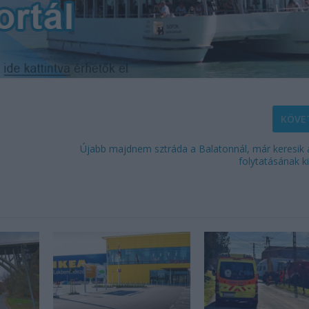
KÖVE
Újabb majdnem sztráda a Balatonnál, már keresik
folytatásának ki