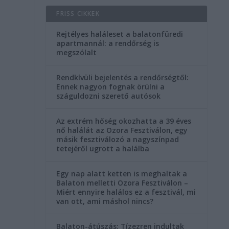
FRISS CIKKEK
Rejtélyes haláleset a balatonfüredi
apartmannál: a rendőrség is
megszólalt
Rendkívüli bejelentés a rendőrségtől:
Ennek nagyon fognak örülni a
száguldozni szerető autósok
Az extrém hőség okozhatta a 39 éves
nő halálát az Ozora Fesztiválon, egy
e
másik fesztiválozó a nagyszínpad
tetejéről ugrott a halálba
Egy nap alatt ketten is meghaltak a
Balaton melletti Ozora Fesztiválon –
Miért ennyire halálos ez a fesztivál, mi
van ott, ami máshol nincs?
Balaton-átúszás: Tízezren indultak