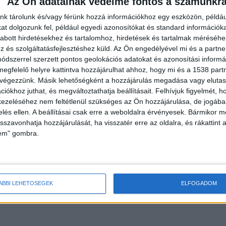
Az Ön adatainak védelme fontos a számunkr
nk tárolunk és/vagy férünk hozzá információkhoz egy eszközön, példáu
t dolgozunk fel, például egyedi azonosítókat és standard információk
abott hirdetésekhez és tartalomhoz, hirdetések és tartalmak méréséhe
és szolgáltatásfejlesztéshez küld.
Az Ön engedélyével mi és a partne
dszerrel szerzett pontos geolokációs adatokat és azonosítási informác
megfelelő helyre kattintva hozzájárulhat ahhoz, hogy mi és a 1538 partne
 végezzünk. Másik lehetőségként a hozzájárulás megadása vagy elutasí
iókhoz juthat, és megváltoztathatja beállításait.
Felhívjuk figyelmét, 
ezeléséhez nem feltétlenül szükséges az Ön hozzájárulása, de jogában 
zelés ellen. A beállításai csak erre a weboldalra érvényesek. Bármikor m
isszavonhatja hozzájárulását, ha visszatér erre az oldalra, és rákattint a
lem" gombra.
ÁBBI LEHETŐSÉGEK
ELFOGADOM