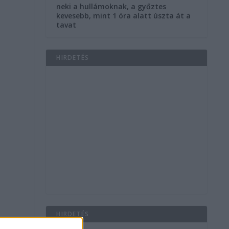
neki a hullámoknak, a győztes
kevesebb, mint 1 óra alatt úszta át a
tavat
HIRDETÉS
HIRDETÉS