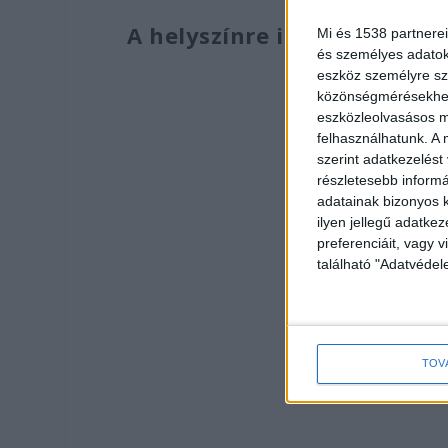
A helyszínre invitálva
Mi és 1538 partnerei
és személyes adatoka
eszköz személyre sz
közönségmérésekhez 
eszközleolvasásos mó
felhasználhatunk. A 
szerint adatkezelést
részletesebb informác
adatainak bizonyos k
ilyen jellegű adatke
preferenciáit, vagy v
található "Adatvéde
TOV