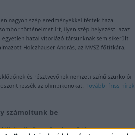
szen nagyon szép eredményekkel tértek haza
ombor történelmet írt, ilyen szép helyezést, azaz
egyetlen hazai vitorlázó társunknak sem sikerült
galmazott Holczhauser András, az MVSZ főtitkára.
eklődőnek és résztvevőnek nemzeti színű szurkolói
köszönthessék az olimpikonokat.
További friss hírek
gy számoltunk be
tokiói olimpián, Berecz Zsombor ezüstérmes