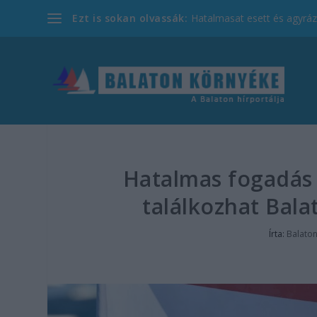
Ezt is sokan olvassák:
Hatalmasat esett és agyrázk
Hatalmas fogadás 
találkozhat Bal
Írta:
Balato