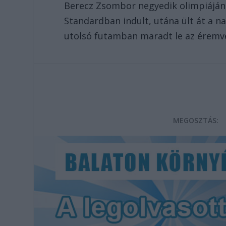
Berecz Zsombor negyedik olimpiáján
Standardban indult, utána ült át a na
utolsó futamban maradt le az éremver
MEGOSZTÁS: