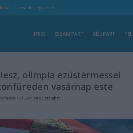
ódást szenvedett egy rollere...
FRISS
ÉSZAKI PART
DÉLI PART
TEL
lesz, olimpia ezüstérmessel
atonfüreden vasárnap este
nkörnyéke.hu
|
2021.08.07. szombat