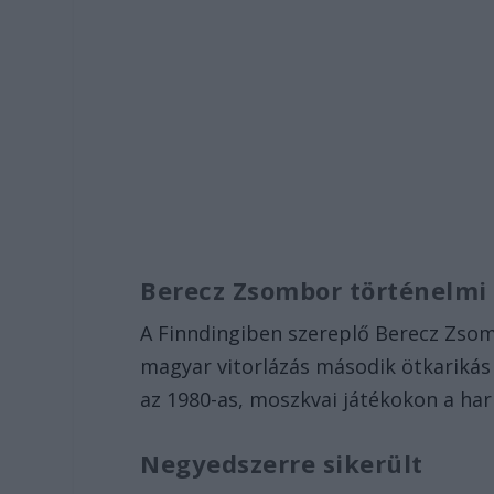
Berecz Zsombor történelmi 
A Finndingiben szereplő Berecz Zsomb
magyar vitorlázás második ötkarikás 
az 1980-as, moszkvai játékokon a ha
Negyedszerre sikerült