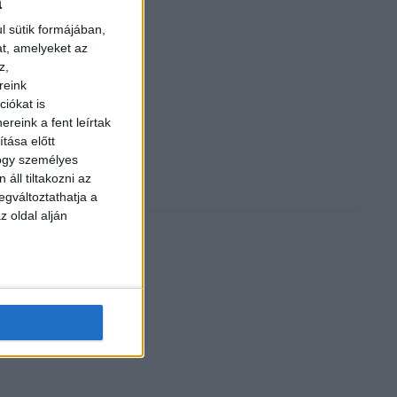
a
l sütik formájában,
at, amelyeket az
z,
reink
iókat is
reink a fent leírtak
tása előtt
hogy személyes
áll tiltakozni az
egváltoztathatja a
z oldal alján