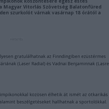
limpikonok köszöntésére egész estés
a Magyar Vitorlás Szövetség Balatonfüred
en szurkolót várnak vasárnap 18 órától a
lyesen gratulálhatnak az Finndingiben ezüstérmes
áriának (Laser Radial) és Vadnai Benjaminnak (Lasr
olimpikonokkal közösen élhetik át ismét az ötkarikás
valamint beszélgetéseket hallhatnak a sportolókkal.