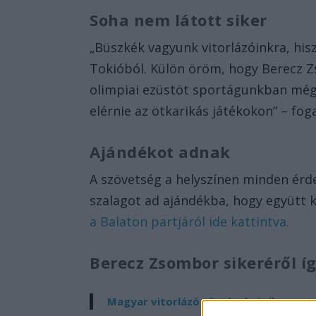
Soha nem látott siker
„Büszkék vagyunk vitorlázóinkra, hi
Tokióból. Külön öröm, hogy Berecz Zs
olimpiai ezüstöt sportágunkban még 
elérnie az ötkarikás játékokon” – fo
Ajándékot adnak
A szövetség a helyszínen minden érd
szalagot ad ajándékba, hogy együtt 
a Balaton partjáról ide kattintva.
Berecz Zsombor sikeréről í
Magyar vitorlázó történelmi sikere a 