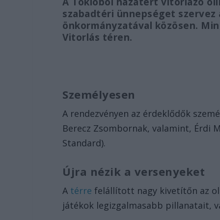
A Tokióból hazatért vitorlázó o
szabadtéri ünnepséget szervez 
önkormányzatával közösen. Mind
Vitorlás téren.
Személyesen
A rendezvényen az érdeklődők szemé
Berecz Zsombornak, valamint, Érdi M
Standard).
Újra nézik a versenyeket
A
térre
felállított nagy kivetítőn az 
játékok legizgalmasabb pillanatait, 