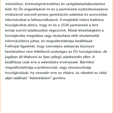
A hajónak 40 lóerős dízelmotorja volt, és a
méréséhez, közönségmérésekhez és szolgáltatásfejlesztéshez
küld.
Az Ön engedélyével mi és a partnereink eszközleolvasásos
halászháló behúzását végző
módszerrel szerzett pontos geolokációs adatokat és azonosítási
csörlőberendezésüket pedig egy 10 lóerős
információkat is felhasználhatunk. A megfelelő helyre kattintva
hozzájárulhat ahhoz, hogy mi és a 1538 partnereink a fent
dízelmotor hajtotta.
leírtak szerint adatkezelést végezzünk. Másik lehetőségként a
hozzájárulás megadása vagy elutasítása előtt részletesebb
Háborúra is felkészítették
információkhoz juthat, és megváltoztathatja beállításait.
Felhívjuk figyelmét, hogy személyes adatainak bizonyos
A második világháború idején, 1944. december 1-
kezeléséhez nem feltétlenül szükséges az Ön hozzájárulása, de
jogában áll tiltakozni az ilyen jellegű adatkezelés ellen. A
jén a Fogast a balatonfüredi hajógyárban
beállításai csak erre a weboldalra érvényesek. Bármikor
felfegyverezték, majd 11 évvel később
megváltoztathatja a preferenciáit, vagy visszavonhatja
hozzájárulását, ha visszatér erre az oldalra, és rákattint az oldal
leselejtezték és eladták. 1955 utáni sorsáról
alján található "Adatvédelem" gombra.
nincsenek információk, a
Hajóregiszter
oldalán
2008 óta közölnek fotókat az „ismeretlen
tulajdonban lévő”, egyre rosszabb állapotba
kerülő hajótestről.