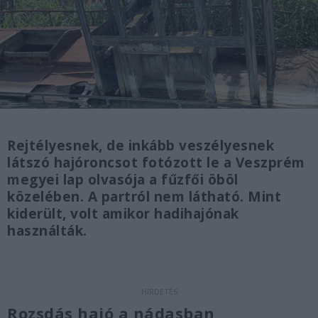
Rejtélyesnek, de inkább veszélyesnek
látszó hajóroncsot fotózott le a Veszprém
megyei lap olvasója a fűzfői öböl
közelében. A partról nem látható. Mint
kiderült, volt amikor hadihajónak
használták.
Rozsdás hajó a nádasban