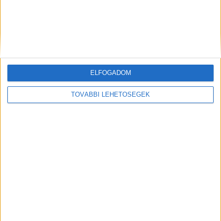
SUP-deszkával nyerték az elektromos
vízijárműveknek kiírt Zöldszalag Regattát
ELFOGADOM
TOVÁBBI LEHETŐSÉGEK
Elszabadult egy kos és megölt két embert az
északi-parton: vádat emeltek a gyilkos állat
gazdája ellen