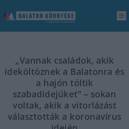
„Vannak családok, akik
ideköltöznek a Balatonra és
a hajón töltik
szabadidejüket” – sokan
voltak, akik a vitorlázást
választották a koronavírus
idején