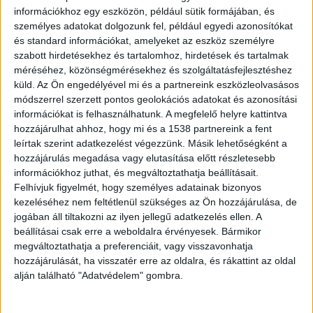
kattintva éred el.
információkhoz egy eszközön, például sütik formájában, és
személyes adatokat dolgozunk fel, például egyedi azonosítókat
és standard információkat, amelyeket az eszköz személyre
Balatonlellén keresik a vitorlásokat
szabott hirdetésekhez és tartalomhoz, hirdetések és tartalmak
méréséhez, közönségmérésekhez és szolgáltatásfejlesztéshez
küld.
Az Ön engedélyével mi és a partnereink eszközleolvasásos
módszerrel szerzett pontos geolokációs adatokat és azonosítási
információkat is felhasználhatunk. A megfelelő helyre kattintva
hozzájárulhat ahhoz, hogy mi és a 1538 partnereink a fent
leírtak szerint adatkezelést végezzünk. Másik lehetőségként a
hozzájárulás megadása vagy elutasítása előtt részletesebb
információkhoz juthat, és megváltoztathatja beállításait.
Felhívjuk figyelmét, hogy személyes adatainak bizonyos
kezeléséhez nem feltétlenül szükséges az Ön hozzájárulása, de
jogában áll tiltakozni az ilyen jellegű adatkezelés ellen. A
beállításai csak erre a weboldalra érvényesek. Bármikor
megváltoztathatja a preferenciáit, vagy visszavonhatja
hozzájárulását, ha visszatér erre az oldalra, és rákattint az oldal
alján található "Adatvédelem" gombra.