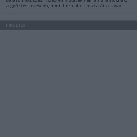
Balaton-átúszás: Tízezren indultak neki a hullámoknak,
a győztes kevesebb, mint 1 óra alatt úszta át a tavat
HIRDETÉS