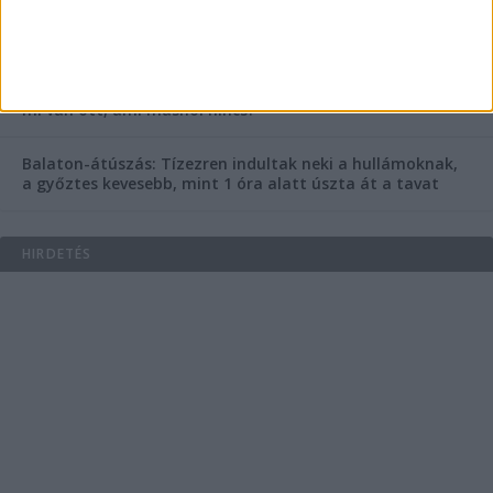
tetejéről ugrott a halálba
Egy nap alatt ketten is meghaltak a Balaton melletti
Ozora Fesztiválon – Miért ennyire halálos ez a fesztivál,
mi van ott, ami máshol nincs?
Balaton-átúszás: Tízezren indultak neki a hullámoknak,
a győztes kevesebb, mint 1 óra alatt úszta át a tavat
HIRDETÉS