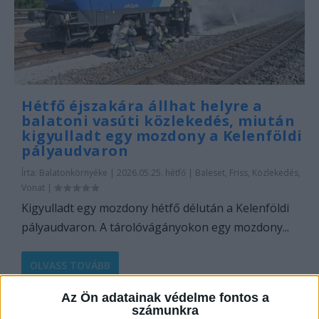
Hétfő éjszakára állhat helyre a
balatoni vasúti közlekedés, miután
kigyulladt egy mozdony a Kelenföldi
pályaudvaron
Írta:
Balatonkörnyéke
|
2026.05.25. hétfő
|
Baleset
,
Friss
,
Közlekedés
,
Vonat
|
Kigyulladt egy mozdony hétfő délután a Kelenföldi
pályaudvaron. A tárolóvágányokon egy mozdony...
OLVASS TOVÁBB
Az Ön adatainak védelme fontos a
számunkra