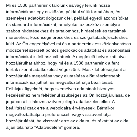
Mi és 1538 partnereink tárolunk és/vagy férünk hozzá
információkhoz egy eszközön, például sütik formájában, és
személyes adatokat dolgozunk fel, például egyedi azonosítókat
és standard információkat, amelyeket az eszköz személyre
szabott hirdetésekhez és tartalomhoz, hirdetések és tartalmak
méréséhez, közönségmérésekhez és szolgáltatásfejlesztéshez
küld.
Az Ön engedélyével mi és a partnereink eszközleolvasásos
módszerrel szerzett pontos geolokációs adatokat és azonosítási
információkat is felhasználhatunk. A megfelelő helyre kattintva
hozzájárulhat ahhoz, hogy mi és a 1538 partnereink a fent
leírtak szerint adatkezelést végezzünk. Másik lehetőségként a
hozzájárulás megadása vagy elutasítása előtt részletesebb
Két év után, május 30-án újraindul a
információkhoz juthat, és megváltoztathatja beállításait.
vasúti forgalom Ajka és Veszprém
Felhívjuk figyelmét, hogy személyes adatainak bizonyos
között
kezeléséhez nem feltétlenül szükséges az Ön hozzájárulása, de
Írta:
Balatonkörnyéke
|
2026.05.20. szerda
|
A Fontoshír.hu-ra küldés
,
jogában áll tiltakozni az ilyen jellegű adatkezelés ellen. A
A LikeNews-ra küldés
,
Északi part
,
Fejlesztés
,
Friss
,
Közlekedés
,
beállításai csak erre a weboldalra érvényesek. Bármikor
Települések
,
Veszprém
,
Vonat
|
megváltoztathatja a preferenciáit, vagy visszavonhatja
hozzájárulását, ha visszatér erre az oldalra, és rákattint az oldal
Pótlóbuszok helyett újra vonatok járnak május 30-
alján található "Adatvédelem" gombra.
tól Ajka és Veszprém között a 20-as vonalon –...