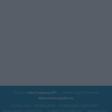
Kiadja a
| Minden jog fenntartva!
Like Company Kft.
Balatonkornyeke.hu
Impresszum
Médiaajánlat
Adatkezelési tájékoztató
Adatvédelmi Tájékoztató
BudaPestkörnyéke.hu
LikeNews.hu