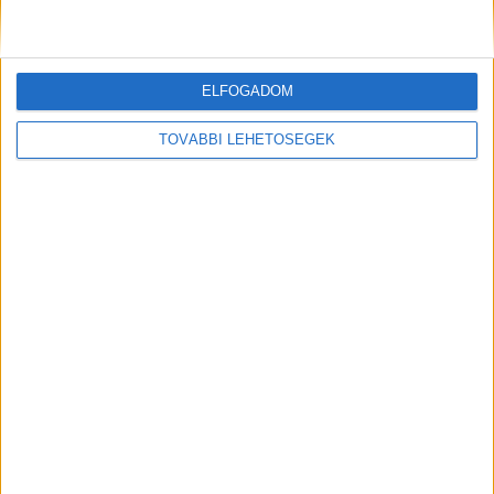
nem volt
ELFOGADOM
TOVÁBBI LEHETŐSÉGEK
Már egész Európában körözik azt a veszprémi
férfit, aki fejbe lőtte barátnőjét egy osztrák
bevásárlóközpont parkolójában