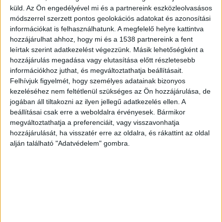
Másutt a szomszédok estek
küld.
Az Ön engedélyével mi és a partnereink eszközleolvasásos
módszerrel szerzett pontos geolokációs adatokat és azonosítási
egymásnak
információkat is felhasználhatunk. A megfelelő helyre kattintva
hozzájárulhat ahhoz, hogy mi és a 1538 partnereink a fent
Amásik balhét Kaposfőn történt, itt ordibálás
leírtak szerint adatkezelést végezzünk. Másik lehetőségként a
után egy férfi ököllel orron ütötte a szomszédját.
hozzájárulás megadása vagy elutasítása előtt részletesebb
A sértett a bántalmazás következtében 8 napon
információkhoz juthat, és megváltoztathatja beállításait.
Felhívjuk figyelmét, hogy személyes adatainak bizonyos
túl gyógyuló sérülést szenvedett.
kezeléséhez nem feltétlenül szükséges az Ön hozzájárulása, de
jogában áll tiltakozni az ilyen jellegű adatkezelés ellen. A
Itt is kihallgatás lett a vége
beállításai csak erre a weboldalra érvényesek. Bármikor
megváltoztathatja a preferenciáit, vagy visszavonhatja
A rendőrök a 39 éves helyi lakost a helyszínen
hozzájárulását, ha visszatér erre az oldalra, és rákattint az oldal
alján található "Adatvédelem" gombra.
elfogták és előállították a Kaposvári
Rendőrkapitányságra, ahol súlyos testi sértés
bűntett elkövetésének megalapozott gyanúja
miatt hallgatták ki.