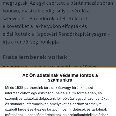
megrúgtak. Az egyik sértett a bántalmazás során
könnyű, másikuk pedig súlyos sérülést
szenvedett. A rendőrök a feltételezett
elkövetőket a lakhelyükön elfogták és
előállították a Kaposvári Rendőrkapitányságra –
írja a rendőrség honlapja.
Fiatalemberek voltak
A nyomozók az egyik ütlegelőt, egy 19 éves
fiatalembert garázdaság vétség megalapozott
Az Ön adatainak védelme fontos a
számunkra
gyanúja miatt, a 20 éves társát pedig súlyos testi
Mi és 1538 partnereink tárolunk és/vagy férünk hozzá
sértés bűntett megalapozott gyanúja miatt
információkhoz egy eszközön, például sütik formájában, és
hallgatták ki, amelynek során mindketten
személyes adatokat dolgozunk fel, például egyedi azonosítókat
és standard információkat, amelyeket az eszköz személyre
beismerő vallomást tettek.
szabott hirdetésekhez és tartalomhoz, hirdetések és tartalmak
méréséhez, közönségmérésekhez és szolgáltatásfejlesztéshez