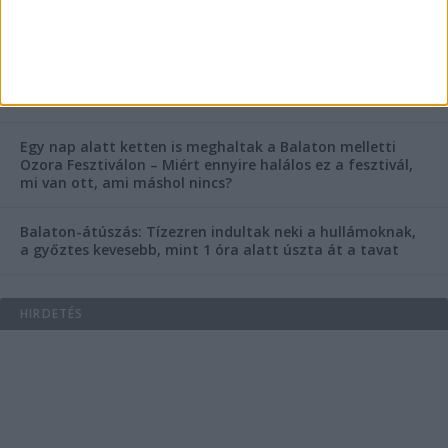
fognak örülni a száguldozni szerető autósok
Az extrém hőség okozhatta a 39 éves nő halálát az
Ozora Fesztiválon, egy másik fesztiválozó a nagyszínpad
tetejéről ugrott a halálba
Egy nap alatt ketten is meghaltak a Balaton melletti
Ozora Fesztiválon – Miért ennyire halálos ez a fesztivál,
mi van ott, ami máshol nincs?
Balaton-átúszás: Tízezren indultak neki a hullámoknak,
a győztes kevesebb, mint 1 óra alatt úszta át a tavat
HIRDETÉS