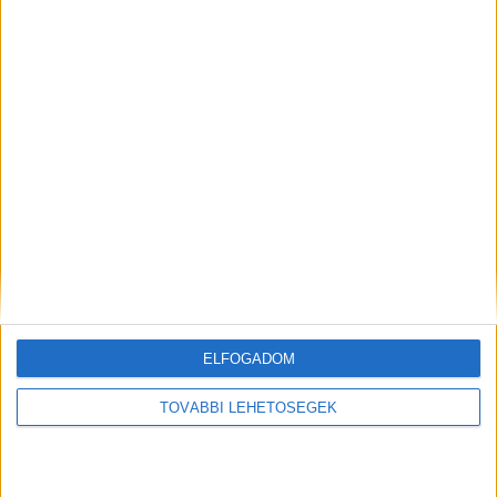
MEGOSZTÁS:
ELFOGADOM
TOVÁBBI LEHETŐSÉGEK
ELŐZŐ
KÖVETKEZŐ