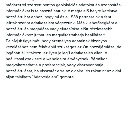
módszerrel szerzett pontos geolokációs adatokat és azonosítási
fiatalnak az életéért, aki az újpesti
információkat is felhasználhatunk. A megfelelő helyre kattintva
vasútállomáson áramütést szenvedett:
hozzájárulhat ahhoz, hogy mi és a 1538 partnereink a fent
leírtak szerint adatkezelést végezzünk. Másik lehetőségként a
összefogtak Jakab gyógyulásáért
hozzájárulás megadása vagy elutasítása előtt részletesebb
információkhoz juthat, és megváltoztathatja beállításait.
Lezuhant az áramütéstől
Felhívjuk figyelmét, hogy személyes adatainak bizonyos
kezeléséhez nem feltétlenül szükséges az Ön hozzájárulása, de
A vasúttársaság és a hatóságok nem győzik
jogában áll tiltakozni az ilyen jellegű adatkezelés ellen. A
beállításai csak erre a weboldalra érvényesek. Bármikor
hangsúlyozni: a felsővezetékeket megérinteni
megváltoztathatja a preferenciáit, vagy visszavonhatja
sem kell a tragédiához! A hatalmas feszültség
hozzájárulását, ha visszatér erre az oldalra, és rákattint az oldal
miatt az áram már méteres távolságból is képes
alján található "Adatvédelem" gombra.
ívet húzni, ami azonnali, pusztító erejű
áramütést okoz. A Veszprém Vármegyei Rendőr-
főkapitányság közleménye szerint a kisfiút ért
hatalmas áramütés következtében a gyerek
azonnal lezuhant a szerelvény tetejéről. A