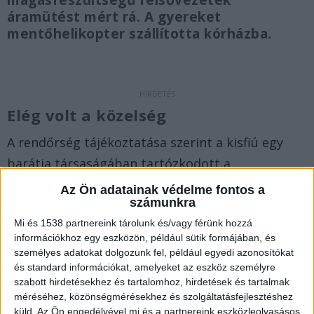
magasfeszültségű felsővezeték
áramütést mért rá. A gyereket
mentőhelikopter szállította kórházba.
Elég volt a közelség
A rendőrség tájékoztatása szerint a kisfiú egy
barátja társaságában tartózkodott a
vasútállomás területén. A gyerekek eddig
Az Ön adatainak védelme fontos a
számunkra
tisztázatlan okból felmásztak az egyik ott álló
Mi és 1538 partnereink tárolunk és/vagy férünk hozzá
vagon tetejére. A kisfiú a szerelvény tetején olyan
információkhoz egy eszközön, például sütik formájában, és
közel került a felette húzódó, 25 000 voltos
személyes adatokat dolgozunk fel, például egyedi azonosítókat
feszültségű felsővezetékhez, hogy az áram
és standard információkat, amelyeket az eszköz személyre
szabott hirdetésekhez és tartalomhoz, hirdetések és tartalmak
átütött rajta.
Ez is érdekelhet
:
Elveszítette bal
méréséhez, közönségmérésekhez és szolgáltatásfejlesztéshez
karját és másfél hónapig küzdöttek annak a
küld.
Az Ön engedélyével mi és a partnereink eszközleolvasásos