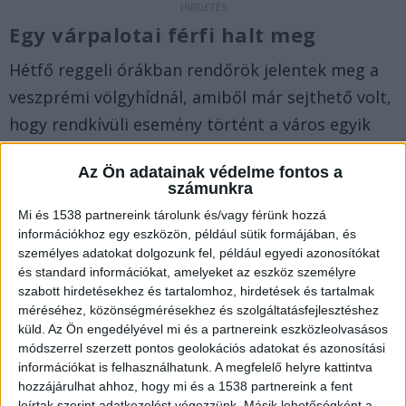
Egy várpalotai férfi halt meg
Hétfő reggeli órákban rendőrök jelentek meg a
veszprémi völgyhídnál, amiből már sejthető volt,
hogy rendkívüli esemény történt a város egyik
legismertebb pontján. A
veol.hu
szerint egy
Az Ön adatainak védelme fontos a
középkorú, Várpalota környékéről származó
számunkra
férfi öngyilkosságot követett el, mikor leugrott a
Mi és 1538 partnereink tárolunk és/vagy férünk hozzá
hídról.
A Balatonkörnyéke.hu legfrissebb híreit
információkhoz egy eszközön, például sütik formájában, és
személyes adatokat dolgozunk fel, például egyedi azonosítókat
ide kattintva éred el.
és standard információkat, amelyeket az eszköz személyre
szabott hirdetésekhez és tartalomhoz, hirdetések és tartalmak
Délután egy budapesti férfi halt
méréséhez, közönségmérésekhez és szolgáltatásfejlesztéshez
küld.
Az Ön engedélyével mi és a partnereink eszközleolvasásos
meg
módszerrel szerzett pontos geolokációs adatokat és azonosítási
információkat is felhasználhatunk. A megfelelő helyre kattintva
Fél három után nem sokkal ismét rendőrök
hozzájárulhat ahhoz, hogy mi és a 1538 partnereink a fent
jelentek meg a völgyhídon. Ezúttal egy 45 éves
leírtak szerint adatkezelést végezzünk. Másik lehetőségként a