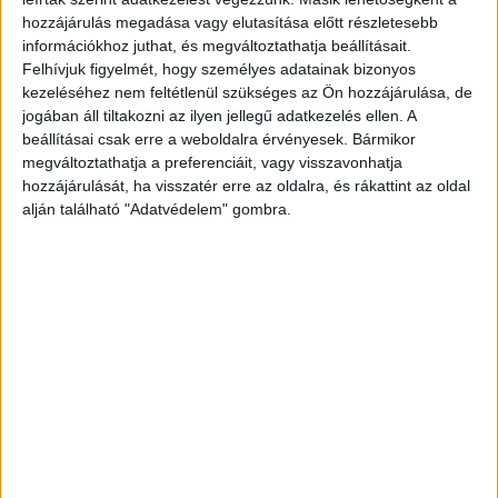
hozzájárulás megadása vagy elutasítása előtt részletesebb
budapesti férfi ugrott le a hídról, aki a helyszínen
információkhoz juthat, és megváltoztathatja beállításait.
életét vesztette. A Veszprém Vármegyei Rendőr-
Felhívjuk figyelmét, hogy személyes adatainak bizonyos
főkapitányság szóvivője megerősítette, hogy a
kezeléséhez nem feltétlenül szükséges az Ön hozzájárulása, de
jogában áll tiltakozni az ilyen jellegű adatkezelés ellen. A
személy nem élte túl az ugrást. Jelenleg általános
beállításai csak erre a weboldalra érvényesek. Bármikor
közigazgatási rendtartás keretein belül
megváltoztathatja a preferenciáit, vagy visszavonhatja
hozzájárulását, ha visszatér erre az oldalra, és rákattint az oldal
vizsgálják a történteket.
alján található "Adatvédelem" gombra.
90 éve épült
Nyolcvanöt év alatt legalább 200-en követtek el
öngyilkosságot a veszprémi völgyhídon. Az
adatok azért nem pontosak, mert a világháború
idején több olyan eset is előfordult a veszprémi
viaduktnál, hogy nem lehetett tisztázni, valóban
önként vetette-e le magát a mélybe néhány