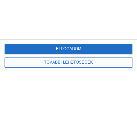
állomáson: mozgó vonat alá
mentén: Mit tehetsz, ha a
zuhant egy 40 éves férfi
szomszédból érkező gaz és a
folyondár teljesen elárasztja a
kertedet?
KAPCSOLÓDÓ HOZZÁSZÓLÁSOK
ELFOGADOM
TOVÁBBI LEHETŐSÉGEK
„Emlékezzetek arra a Lendvai Mikire, aki