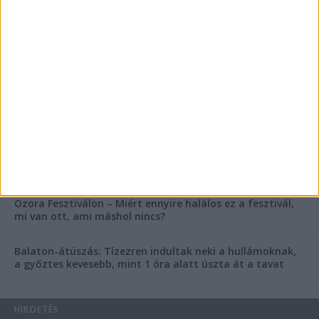
FRISS CIKKEK
Rejtélyes haláleset a balatonfüredi apartmannál: a
rendőrség is megszólalt
Rendkívüli bejelentés a rendőrségtől: Ennek nagyon
fognak örülni a száguldozni szerető autósok
Az extrém hőség okozhatta a 39 éves nő halálát az
Ozora Fesztiválon, egy másik fesztiválozó a nagyszínpad
tetejéről ugrott a halálba
Egy nap alatt ketten is meghaltak a Balaton melletti
Ozora Fesztiválon – Miért ennyire halálos ez a fesztivál,
mi van ott, ami máshol nincs?
Balaton-átúszás: Tízezren indultak neki a hullámoknak,
a győztes kevesebb, mint 1 óra alatt úszta át a tavat
HIRDETÉS