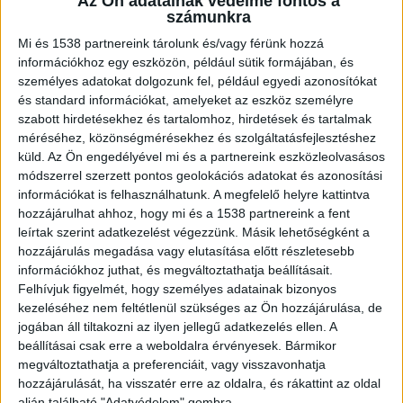
Az Ön adatainak védelme fontos a
számunkra
Hálásnak kellene lenni Németh
Mi és 1538 partnereink tárolunk és/vagy férünk hozzá
szerint
információkhoz egy eszközön, például sütik formájában, és
személyes adatokat dolgozunk fel, például egyedi azonosítókat
A fideszes Németh Balázs gátlástalan
és standard információkat, amelyeket az eszköz személyre
szabott hirdetésekhez és tartalomhoz, hirdetések és tartalmak
gyűlöletkeltő hergeléssel és a liberális média
méréséhez, közönségmérésekhez és szolgáltatásfejlesztéshez
mosdatásával vádolta meg a politikai ellenfeleit,
küld.
Az Ön engedélyével mi és a partnereink eszközleolvasásos
miközben a közzétett videójában egy meglepően
módszerrel szerzett pontos geolokációs adatokat és azonosítási
információkat is felhasználhatunk. A megfelelő helyre kattintva
arrogáns kijelentésre is ragadtatta magát.
hozzájárulhat ahhoz, hogy mi és a 1538 partnereink a fent
Németh Balázs szerint a „mocskosfideszező”
leírtak szerint adatkezelést végezzünk. Másik lehetőségként a
hozzájárulás megadása vagy elutasítása előtt részletesebb
kerékpáros a szitkozódás helyett inkább hálás
információkhoz juthat, és megváltoztathatja beállításait.
lehetne a kormánynak, hiszen szavai szerint
Felhívjuk figyelmét, hogy személyes adatainak bizonyos
kezeléséhez nem feltétlenül szükséges az Ön hozzájárulása, de
éppen a Fidesz által megépített bicikliúton
jogában áll tiltakozni az ilyen jellegű adatkezelés ellen. A
tekerhetett a tó körül. A politikus ezzel
beállításai csak erre a weboldalra érvényesek. Bármikor
burkoltan azt üzente, hogy a balatoni
megváltoztathatja a preferenciáit, vagy visszavonhatja
hozzájárulását, ha visszatér erre az oldalra, és rákattint az oldal
infrastruktúra fejlesztése egyfajta pártpolitikai
alján található "Adatvédelem" gombra.