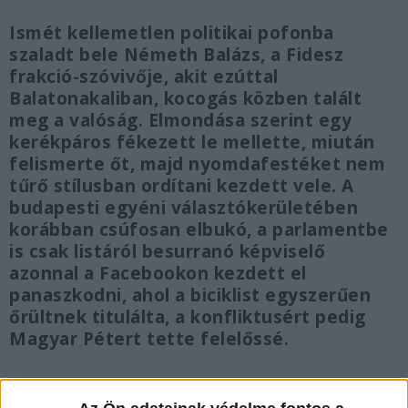
Ismét kellemetlen politikai pofonba
szaladt bele Németh Balázs, a Fidesz
frakció-szóvivője, akit ezúttal
Balatonakaliban, kocogás közben talált
meg a valóság. Elmondása szerint egy
kerékpáros fékezett le mellette, miután
felismerte őt, majd nyomdafestéket nem
tűrő stílusban ordítani kezdett vele. A
budapesti egyéni választókerületében
korábban csúfosan elbukó, a parlamentbe
is csak listáról besurranó képviselő
azonnal a Facebookon kezdett el
panaszkodni, ahol a biciklist egyszerűen
őrültnek titulálta, a konfliktusért pedig
Magyar Pétert tette felelőssé.