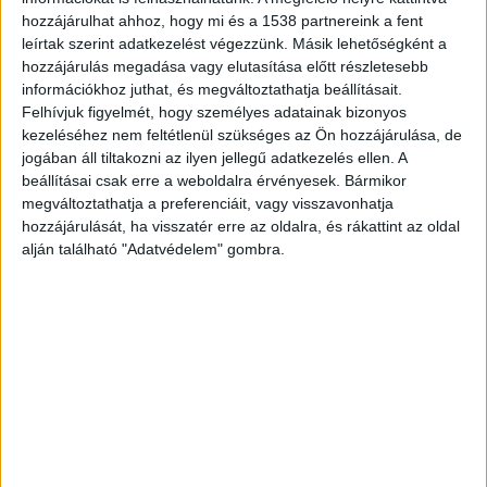
„A mai reggel folyamán Ábrahámhegyen, a 40-es
hozzájárulhat ahhoz, hogy mi és a 1538 partnereink a fent
helyen horgászó Holy Right Carp Team tagja, Tót
leírtak szerint adatkezelést végezzünk. Másik lehetőségként a
hozzájárulás megadása vagy elutasítása előtt részletesebb
Gergő rosszul lett. Hozzá két mentőegység is
információkhoz juthat, és megváltoztathatja beállításait.
érkezett, köztük egy mentőhelikopter is.
Felhívjuk figyelmét, hogy személyes adatainak bizonyos
kezeléséhez nem feltétlenül szükséges az Ön hozzájárulása, de
Körülbelül másfél órán küzdöttek az életéért, de
jogában áll tiltakozni az ilyen jellegű adatkezelés ellen. A
nem sikerült megmenteni” – hangzott el a
beállításai csak erre a weboldalra érvényesek. Bármikor
megváltoztathatja a preferenciáit, vagy visszavonhatja
műsorban, amelynek az elején
egy videóval
hozzájárulását, ha visszatér erre az oldalra, és rákattint az oldal
emlékeztek a 40 évesen elhunyt horgászra.
alján található "Adatvédelem" gombra.
Mentőhelikopter is érkezett
„Egészségügyi okok miatt elhunyt az egyik
versenyzőnk. Az Országos Mentőszolgálat
helikopteres egysége mindent elkövetett, hogy
megmentsék az életét. Az IBCC őszinte részvétét
fejezi ki az elhunyt családjának” – közölték a