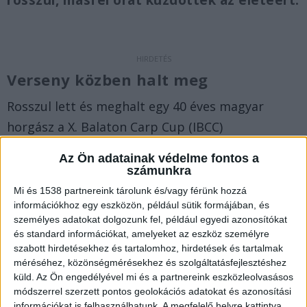
rosszul, másfél órát küzdöttek az életéért.
Verseny közben halt meg
Rosszul lett és meghalt egy 40 éves magyar
horgász a X. Balaton Carp Cup (IBCC)
horgászversenyen pénteken – számolt be a
Az Ön adatainak védelme fontos a
tragédiáról a
Pecaverzum
. A versenyről a
számunkra
Fishing&Hunting televíziós csatornán sugárzott
Mi és 1538 partnereink tárolunk és/vagy férünk hozzá
információkhoz egy eszközön, például sütik formájában, és
esti összefoglaló is a tragédia hírével kezdődött.
személyes adatokat dolgozunk fel, például egyedi azonosítókat
A Balatonkörnyéke.hu legfrissebb híreit ide
és standard információkat, amelyeket az eszköz személyre
kattintva éred el.
szabott hirdetésekhez és tartalomhoz, hirdetések és tartalmak
méréséhez, közönségmérésekhez és szolgáltatásfejlesztéshez
küld.
Az Ön engedélyével mi és a partnereink eszközleolvasásos
A versenyen lett rosszul
módszerrel szerzett pontos geolokációs adatokat és azonosítási
információkat is felhasználhatunk. A megfelelő helyre kattintva