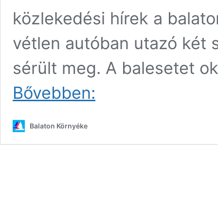
közlekedési hírek a balato
vétlen autóban utazó két
sérült meg. A balesetet o
Részegen
Bővebben:
menekült
Nagyvázsonyban
a
Balaton Környéke
balesetet
okozó
autós