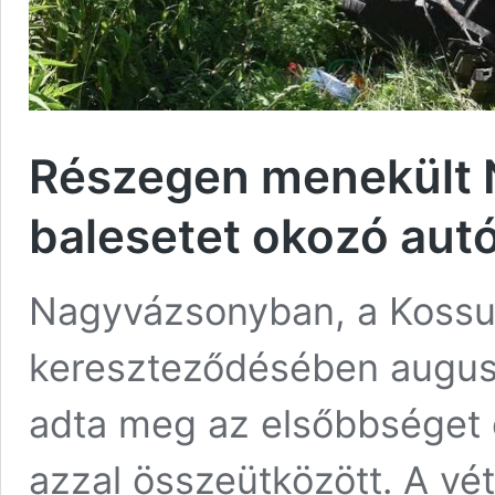
Részegen menekült 
balesetet okozó aut
Nagyvázsonyban, a Kossut
kereszteződésében augusz
adta meg az elsőbbséget
azzal összeütközött. A vé