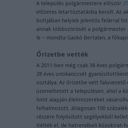
A település polgármestere először
20
előzetes letartóztatásba került. Az 
boltjában helyiek jelentős felárral hi
annak többszörösét a polgármester a 
le – mondta Gaskó Bertalan, a főkapi
Őrizetbe vették
A 2011-ben még csak 38 éves polgárm
28 éves unokaöccsét gyanúsítottként
osztálya. Az őrizetbe vett faluvezető
üzemeltetett a településen, ahol a k
limit alapján élelmiszereket vásárol
felhalmozott, átlagosan 100 százalék
részére folyósított segélyekből kell
ítélték el, de hatrendbeli közokirat-h