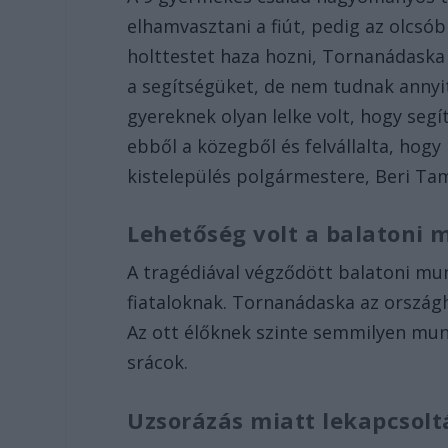
elhamvasztani a fiút, pedig az olcsób
holttestet haza hozni, Tornanádaska 
a segítségüket, de nem tudnak annyi
gyereknek olyan lelke volt, hogy segí
ebből a közegből és felvállalta, hogy
kistelepülés polgármestere, Beri Ta
Lehetőség volt a balatoni
A tragédiával végződött balatoni mun
fiataloknak. Tornanádaska az országh
Az ott élőknek szinte semmilyen munk
srácok.
Uzsorázás miatt lekapcsolt