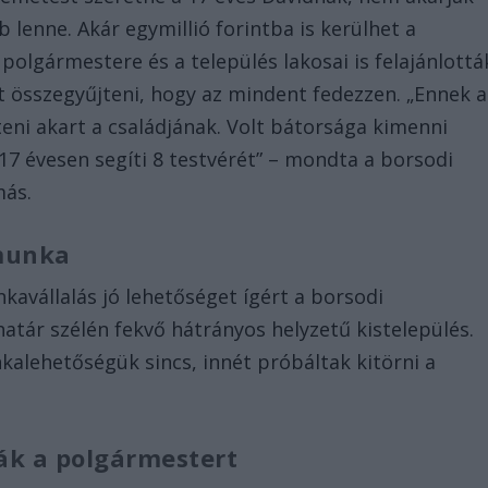
b lenne. Akár egymillió forintba is kerülhet a
polgármestere és a település lakosai is felajánlottá
t összegyűjteni, hogy az mindent fedezzen. „Ennek a
teni akart a családjának. Volt bátorsága kimenni
 17 évesen segíti 8 testvérét” – mondta a borsodi
más.
 munka
kavállalás jó lehetőséget ígért a borsodi
atár szélén fekvő hátrányos helyzetű kistelepülés.
alehetőségük sincs, innét próbáltak kitörni a
ák a polgármestert