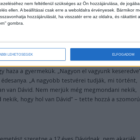
a mentőmellény viselete.
ezeléséhez nem feltétlenül szükséges az Ön hozzájárulása, de jogában 
zelés ellen. A beállításai csak erre a weboldalra érvényesek. Bármikor m
isszavonhatja hozzájárulását, ha visszatér erre az oldalra, és rákattint a
lem" gombra.
ÁBBI LEHETŐSÉGEK
ELFOGADOM
 Dávid édesanyja, Vaktai Beáta. Az
RTL-nek
azt
gy haza a gyermekük. „Nagyon el vagyunk keseredve
édesanya. „A nagyobb testvérei tudják, mi történt,
zban van Dávid. Nem merjük még megmondani nekik,
nekik, hogy hol van Dávid” – tette hozzá a szomor
emetést szeretne a 17 éves Dávidnak, nem akarják