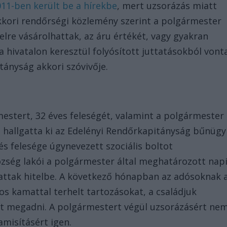
11-ben került be a hírekbe
, mert uzsorázás miatt
akkori rendőrségi közlemény szerint a polgármester
telre vásárolhattak, az áru értékét, vagy gyakran
hivatalon keresztül folyósított juttatásokból vont
tányság akkori szóvivője.
estert, 32 éves feleségét, valamint a polgármester
 hallgatta ki az Edelényi Rendőrkapitányság bűnügy
 és felesége úgynevezett szociális boltot
özség lakói a polgármester által meghatározott nap
hattak hitelbe. A következő hónapban az adósoknak 
os kamattal terhelt tartozásokat, a családjuk
ett megadni. A polgármestert végül uzsorázásért ne
amisításért igen.