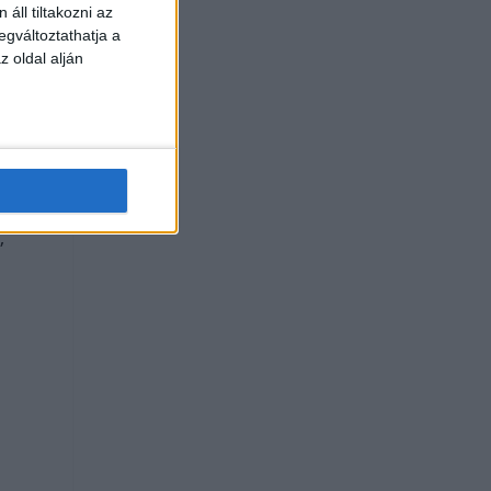
áll tiltakozni az
egváltoztathatja a
z oldal alján
”
ú