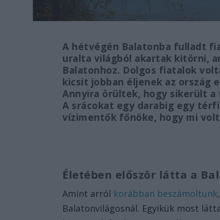
A hétvégén Balatonba fulladt fi
uralta világból akartak kitörni,
Balatonhoz. Dolgos fiatalok volt
kicsit jobban éljenek az ország 
Annyira örültek, hogy sikerült a
A srácokat egy darabig egy térf
vízimentők főnöke, hogy mi volt
Életében először látta a Ba
Amint arról
korábban beszámoltunk
Balatonvilágosnál. Egyikük most látt