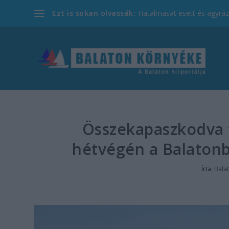
Ezt is sokan olvassák:
Hatalmasat esett és agyrázk
Összekapaszkodva fu
hétvégén a Balatonba
Írta:
Bala