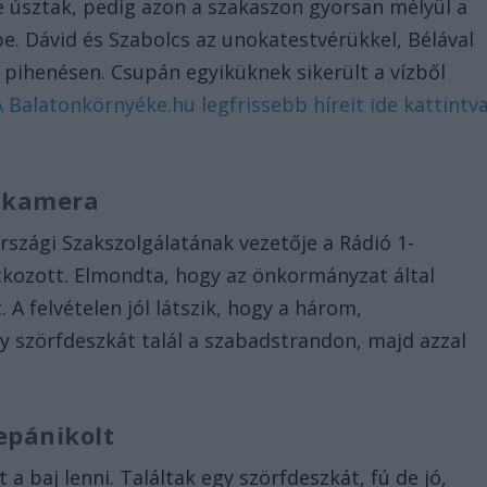
e úsztak, pedig azon a szakaszon gyorsan mélyül a
be. Dávid és Szabolcs az unokatestvérükkel, Bélával
 pihenésen. Csupán egyiküknek sikerült a vízből
A Balatonkörnyéke.hu legfrissebb híreit ide kattintv
ő kamera
szági Szakszolgálatának vezetője a Rádió 1-
tkozott. Elmondta, hogy az önkormányzat által
. A felvételen jól látszik, hogy a három,
y szörfdeszkát talál a szabadstrandon, majd azzal
epánikolt
a baj lenni. Találtak egy szörfdeszkát, fú de jó,