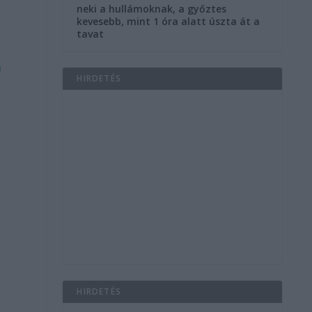
neki a hullámoknak, a győztes
kevesebb, mint 1 óra alatt úszta át a
tavat
a
HIRDETÉS
HIRDETÉS