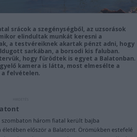
atal srácok a szegénységből, az uzsorások
 amikor elindultak munkát keresni a
ak, a testvéreiknek akartak pénzt adni, hogy
eldugott sarkában, a borsodi kis faluban.
 tervük, hogy fürödtek is egyet a Balatonban.
igyelő kamera is látta, most elmesélte a
 a felvételen.
latont
, szombaton három fiatal került bajba
a életében először a Balatont. Örömükben estefelé