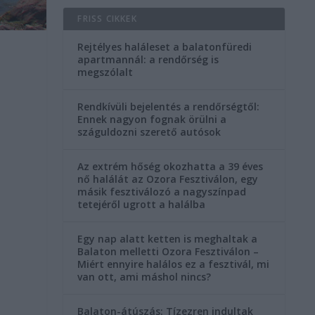
FRISS CIKKEK
Rejtélyes haláleset a balatonfüredi
apartmannál: a rendőrség is
megszólalt
Rendkívüli bejelentés a rendőrségtől:
Ennek nagyon fognak örülni a
száguldozni szerető autósok
Az extrém hőség okozhatta a 39 éves
nő halálát az Ozora Fesztiválon, egy
másik fesztiválozó a nagyszínpad
tetejéről ugrott a halálba
Egy nap alatt ketten is meghaltak a
Balaton melletti Ozora Fesztiválon –
Miért ennyire halálos ez a fesztivál, mi
van ott, ami máshol nincs?
Balaton-átúszás: Tízezren indultak