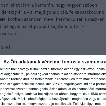
ben lehet látni a kamerán, hogy nagyon szépen
erékig ér a víz, majd gondolták, felkapaszkodunk
ifele, közben azonban, mivel hárman ültek a deszkán,
, az egyik barát próbált segíteni rajta.” –
műsorban.
k el
z ne kezdjen mentésbe, mindig azt mondjuk, mert
Az Ön adatainak védelme fontos a számunkr
dva gyakorlatilag elmerülnek– tette hozzá a
nk tárolunk és/vagy férünk hozzá információkhoz egy eszközön, példáu
latának vezetője.
t dolgozunk fel, például egyedi azonosítókat és standard információk
abott hirdetésekhez és tartalomhoz, hirdetések és tartalmak méréséhe
és szolgáltatásfejlesztéshez küld.
Az Ön engedélyével mi és a partne
dszerrel szerzett pontos geolokációs adatokat és azonosítási informác
akkal siettek a megmentésükre, ám akkor már kés
megfelelő helyre kattintva hozzájárulhat ahhoz, hogy mi és a 1538 partne
 végezzünk. Másik lehetőségként a hozzájárulás megadása vagy elutasí
 a szakértő azt tanácsolja, még ha jó úszónak is
iókhoz juthat, és megváltoztathatja beállításait.
Felhívjuk figyelmét, 