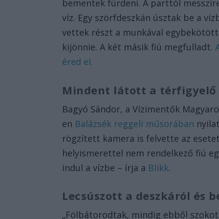
bementek fürdeni. A parttól messzir
víz. Egy szörfdeszkán úsztak be a víz
vettek részt a munkával egybekötött
kijönnie. A két másik fiú megfulladt.
éred el.
Mindent látott a térfigyel
Bagyó Sándor, a Vízimentők Magyaror
en
Balázsék reggeli műsorában
nyila
rögzített kamera is felvette az esetet
helyismerettel nem rendelkező fiú eg
indul a vízbe – írja a
Blikk
.
Lecsúszott a deszkáról és b
„Fölbátorodtak, mindig ebből szokott 