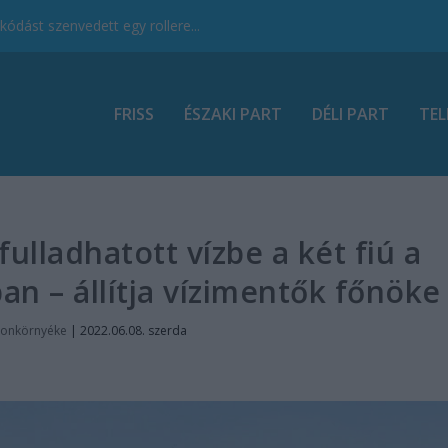
ódást szenvedett egy rollere...
FRISS
ÉSZAKI PART
DÉLI PART
TEL
lladhatott vízbe a két fiú a
n – állítja vízimentők főnöke
tonkörnyéke
|
2022.06.08. szerda