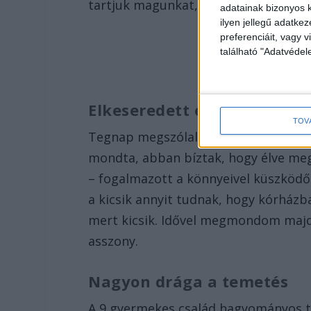
tartjuk magunkat, akkor is ajánlott 
adatainak bizonyos k
ilyen jellegű adatke
preferenciáit, vagy v
található "Adatvéde
Elkeseredett édesanya
TOV
Tegnap megszólalt a 17 éves áldozat,
mondta, abban bíztak, hogy élve me
– fogalmazott a könnyeivel küszködő 
a kicsik annyit tudnak, hogy kórhá
mert kicsik. Idővel megmondom majd 
asszony.
Nagyon drága a temetés
A 9 gyermekes család hagyományos t