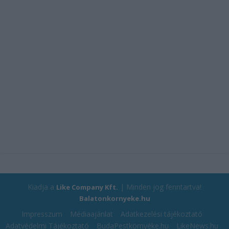
Kiadja a
| Minden jog fenntartva!
Like Company Kft.
Balatonkornyeke.hu
Impresszum
Médiaajánlat
Adatkezelési tájékoztató
Adatvédelmi Tájékoztató
BudaPestkörnyéke.hu
LikeNews.hu