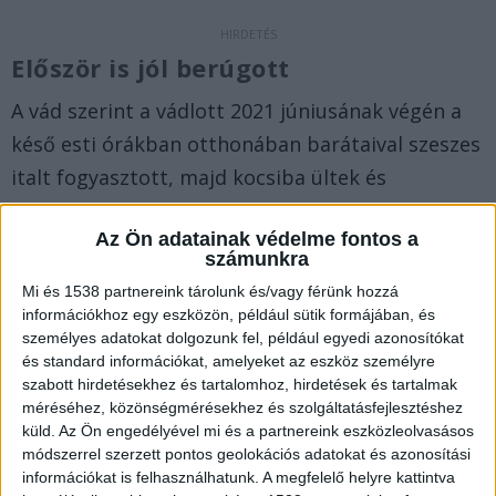
Először is jól berúgott
A vád szerint a vádlott 2021 júniusának végén a
késő esti órákban otthonában barátaival szeszes
italt fogyasztott, majd kocsiba ültek és
felkeresték a férfi barátnőjét, aki egy
Az Ön adatainak védelme fontos a
balatonlellei benzinkúton dolgozott éjszakai
számunkra
műszakban.
Mi és 1538 partnereink tárolunk és/vagy férünk hozzá
információkhoz egy eszközön, például sütik formájában, és
Fenyegetőzött
személyes adatokat dolgozunk fel, például egyedi azonosítókat
és standard információkat, amelyeket az eszköz személyre
Az ittas állapotban lévő vádlott a lányt
szabott hirdetésekhez és tartalomhoz, hirdetések és tartalmak
méréséhez, közönségmérésekhez és szolgáltatásfejlesztéshez
becsmérelte, a benzinkút üzletében kötekedett
küld.
Az Ön engedélyével mi és a partnereink eszközleolvasásos
vele, majd a sértett autójának motorház tetejére
módszerrel szerzett pontos geolokációs adatokat és azonosítási
információkat is felhasználhatunk. A megfelelő helyre kattintva
lépett, legurult róla (kép), aztán a lányt többször