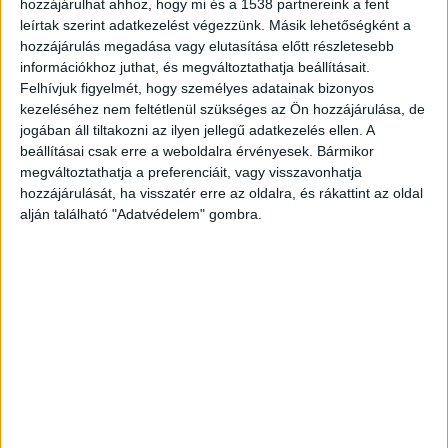
hozzájárulhat ahhoz, hogy mi és a 1538 partnereink a fent
felhívta telefonon és megfenyegette, ha magától
leírtak szerint adatkezelést végezzünk. Másik lehetőségként a
nem megy ki hozzá, akkor kirángatja.
hozzájárulás megadása vagy elutasítása előtt részletesebb
információkhoz juthat, és megváltoztathatja beállításait.
Felhívjuk figyelmét, hogy személyes adatainak bizonyos
Simán hasba rúgta
kezeléséhez nem feltétlenül szükséges az Ön hozzájárulása, de
jogában áll tiltakozni az ilyen jellegű adatkezelés ellen. A
A sértett végül kiment, azonban a férfival nem
beállításai csak erre a weboldalra érvényesek. Bármikor
tudott kommunikálni, mert a vádlott kiabált
megváltoztathatja a preferenciáit, vagy visszavonhatja
hozzájárulását, ha visszatér erre az oldalra, és rákattint az oldal
vele, több alkalommal arcon ütötte, leköpte,
alján található "Adatvédelem" gombra.
combon rúgta és hasba vágta.
Hajnál fogva rángatta
Amikor a lány az autóját megkerülve el akart
távolodni az agresszív terhelttől, utána ment,
hajánál megragadva a földre rántotta, ismét
megrúgta és újra a hajába kapaszkodva húzni