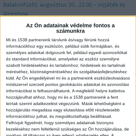
Balatonfűzfő: augusztus 20., 22.00 – vízjáték és
lángshow
Balatonkenese: augusztus 20., 20.00- lézer show
Az Ön adatainak védelme fontos a
számunkra
Balatonlelle: augusztus 20., 21.00
Balatonszárszó: augusztus 20., 21.15
Mi és 1538 partnereink tárolunk és/vagy férünk hozzá
információkhoz egy eszközön, például sütik formájában, és
Balatonszemes: augusztus 20., 22.30 – vízi-
személyes adatokat dolgozunk fel, például egyedi azonosítókat
tűzijáték show
és standard információkat, amelyeket az eszköz személyre
szabott hirdetésekhez és tartalomhoz, hirdetések és tartalmak
Balatonszepezd: augusztus 19., 21.30
méréséhez, közönségmérésekhez és szolgáltatásfejlesztéshez
Balatonvilágos: augusztus 20., 22.00
küld.
Az Ön engedélyével mi és a partnereink eszközleolvasásos
módszerrel szerzett pontos geolokációs adatokat és azonosítási
Fonyód: augusztus 20., 22.00
információkat is felhasználhatunk. A megfelelő helyre kattintva
Csopak: augusztus 20., 21.30
hozzájárulhat ahhoz, hogy mi és a 1538 partnereink a fent
Hévíz: augusztus 20., 22.30 Led előadás
leírtak szerint adatkezelést végezzünk. Másik lehetőségként a
hozzájárulás megadása vagy elutasítása előtt részletesebb
Keszthely: augusztus 20., 21.00
információkhoz juthat, és megváltoztathatja beállításait.
Révfülöp: augusztus 20., 21.00
Felhívjuk figyelmét, hogy személyes adatainak bizonyos
kezeléséhez nem feltétlenül szükséges az Ön hozzájárulása, de
Siófok: augusztus 20., 21.00
jogában áll tiltakozni az ilyen jellegű adatkezelés ellen. A