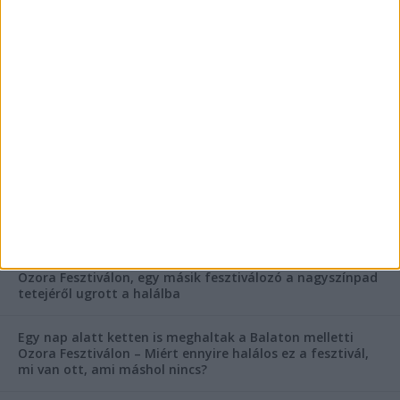
FRISS CIKKEK
Rejtélyes haláleset a balatonfüredi apartmannál: a
rendőrség is megszólalt
Rendkívüli bejelentés a rendőrségtől: Ennek nagyon
fognak örülni a száguldozni szerető autósok
Az extrém hőség okozhatta a 39 éves nő halálát az
Ozora Fesztiválon, egy másik fesztiválozó a nagyszínpad
tetejéről ugrott a halálba
Egy nap alatt ketten is meghaltak a Balaton melletti
Ozora Fesztiválon – Miért ennyire halálos ez a fesztivál,
mi van ott, ami máshol nincs?