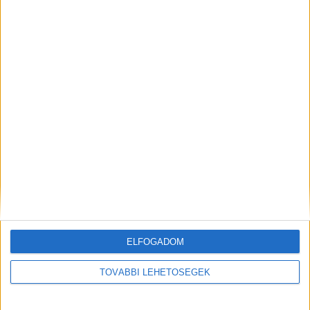
Dráma a Balaton-átúszáson, egy férfi rosszul
lett a vízben, heroikus küzdelem indult az
életéért
ELFOGADOM
TOVÁBBI LEHETŐSÉGEK
Megszületett Stohl András kislánya, a színész