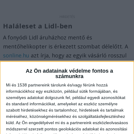
Haláleset a Lidl-ben
A fonyódi Lidl áruházhoz mentő és
mentőhelikopter is érkezett szombat délelőtt. A
sonline.hu
azt írja, hogy az egyik vásárló rosszul
lett, az életet nem tudták megmenteni. A
Az Ön adatainak védelme fontos a
tragikus esetet a rendőrség is megerősítette. A
számunkra
férfi vélhetően korábbi betegsége miatt lett
Mi és 1538 partnereink tárolunk és/vagy férünk hozzá
rosszul, de a halál okát orvosszakértő
információkhoz egy eszközön, például sütik formájában, és
személyes adatokat dolgozunk fel, például egyedi azonosítókat
vizsgálja.
A Balatonkörnyéke.hu legfrissebb
és standard információkat, amelyeket az eszköz személyre
híreit ide kattintva éred el. A Facebookon már 26
szabott hirdetésekhez és tartalomhoz, hirdetések és tartalmak
méréséhez, közönségmérésekhez és szolgáltatásfejlesztéshez
ezernél is többen követnek minket, az erősebb
küld.
Az Ön engedélyével mi és a partnereink eszközleolvasásos
napokon mi vagyunk a Balaton vezető
módszerrel szerzett pontos geolokációs adatokat és azonosítási