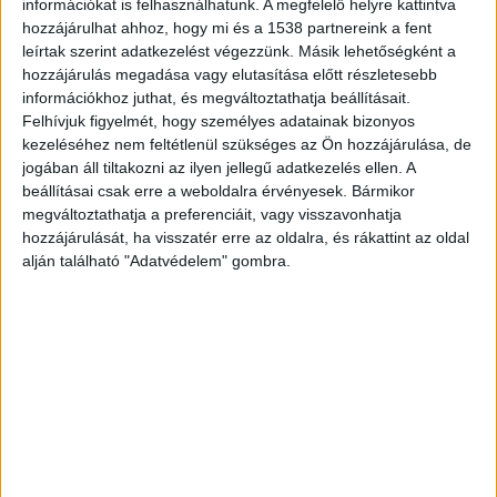
hírportálja.
információkat is felhasználhatunk. A megfelelő helyre kattintva
hozzájárulhat ahhoz, hogy mi és a 1538 partnereink a fent
leírtak szerint adatkezelést végezzünk. Másik lehetőségként a
Tragédia Érden
hozzájárulás megadása vagy elutasítása előtt részletesebb
információkhoz juthat, és megváltoztathatja beállításait.
Rosszul lett és meghalt egy idős nő 2021-ben, az
Felhívjuk figyelmét, hogy személyes adatainak bizonyos
kezeléséhez nem feltétlenül szükséges az Ön hozzájárulása, de
érdi Lidl áruházban. A kiérkező mentők sajnos
jogában áll tiltakozni az ilyen jellegű adatkezelés ellen. A
nem tudták újraéleszteni.
beállításai csak erre a weboldalra érvényesek. Bármikor
megváltoztathatja a preferenciáit, vagy visszavonhatja
hozzájárulását, ha visszatér erre az oldalra, és rákattint az oldal
Tragédia az Auchanban
alján található "Adatvédelem" gombra.
2019 novemberben a csömöri Auchanban is
hasonló tragédia történt. Ott egy férfi egy
pogácsával állt a pénztárnál, amikor rosszul lett.
Életét már nem tudták megmenteni.
Haláleset a Pennyben
2020 januárjában az egyik Vas megyei Pennyben