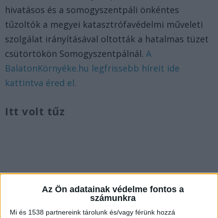
hivatásos és a somogyszentpáli önkéntes
tűzoltók a megyei katasztrófavédelmi műveleti
szolgálat irányításával oltották a hatalmas tüzet
csütörtökön Somogyszentpálnál.
A
BalatonKörnyéke.hu legfrissebb híreit ide
kattintva éred el.
Itt volt tűz
Az Ön adatainak védelme fontos a
számunkra
Mi és 1538 partnereink tárolunk és/vagy férünk hozzá