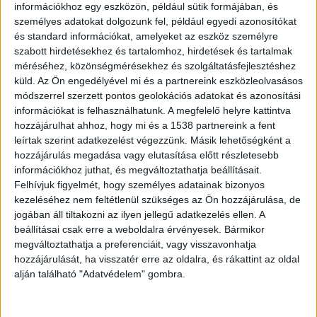
információkhoz egy eszközön, például sütik formájában, és
személyes adatokat dolgozunk fel, például egyedi azonosítókat
és standard információkat, amelyeket az eszköz személyre
szabott hirdetésekhez és tartalomhoz, hirdetések és tartalmak
méréséhez, közönségmérésekhez és szolgáltatásfejlesztéshez
küld.
Az Ön engedélyével mi és a partnereink eszközleolvasásos
módszerrel szerzett pontos geolokációs adatokat és azonosítási
információkat is felhasználhatunk. A megfelelő helyre kattintva
hozzájárulhat ahhoz, hogy mi és a 1538 partnereink a fent
leírtak szerint adatkezelést végezzünk. Másik lehetőségként a
hozzájárulás megadása vagy elutasítása előtt részletesebb
információkhoz juthat, és megváltoztathatja beállításait.
Felhívjuk figyelmét, hogy személyes adatainak bizonyos
kezeléséhez nem feltétlenül szükséges az Ön hozzájárulása, de
Mocsárjáróval mentek
jogában áll tiltakozni az ilyen jellegű adatkezelés ellen. A
beállításai csak erre a weboldalra érvényesek. Bármikor
A riasztott egységek az oltáshoz egy mocsárjáró
megváltoztathatja a preferenciáit, vagy visszavonhatja
hozzájárulását, ha visszatér erre az oldalra, és rákattint az oldal
gépet is bevetettek, amellyel el tudták érni
alján található "Adatvédelem" gombra.
azokat a területeket is, amelyeket amúgy nem
tudtak volna. A mocsárjáróra azért is volt nagy