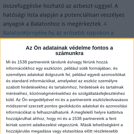
összefüggésbe hozható az azbeszt-üggyel. A
hatósági lista alapján a potenciálisan veszélyes
anyagok a Balatonhoz is megérkeztek.
A
BalatonKörnyéke.hu az erősebb napokon a
Balaton vezető hírportálja. Már 700 ezren
Az Ön adatainak védelme fontos a
lájkolják a kiadónk Facebook-oldalait.
számunkra
Mi és 1538 partnereink tárolunk és/vagy férünk hozzá
Négy bánya
információkhoz egy eszközön, például sütik formájában, és
személyes adatokat dolgozunk fel, például egyedi azonosítókat
A NAV által kiadott és most először
és standard információkat, amelyeket az eszköz személyre
szabott hirdetésekhez és tartalomhoz, hirdetések és tartalmak
nyilvánosságra hozott adatsorok konkrétan négy
méréséhez, közönségmérésekhez és szolgáltatásfejlesztéshez
érintett osztrák bányára vonatkoznak. A
küld.
Az Ön engedélyével mi és a partnereink eszközleolvasásos
szakemberek Badersdorf, Bernstein, Pilgersdorf
módszerrel szerzett pontos geolokációs adatokat és azonosítási
információkat is felhasználhatunk. A megfelelő helyre kattintva
és Rumpersdorf bányáinak kitermelését és
hozzájárulhat ahhoz, hogy mi és a 1538 partnereink a fent
exporttevékenységét vizsgálták a nemzetközi
leírtak szerint adatkezelést végezzünk. Másik lehetőségként a
hozzájárulás megadása vagy elutasítása előtt részletesebb
jelzések alapján. Ebből a négy ausztriai