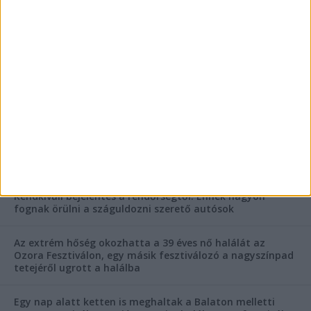
FRISS CIKKEK
Rejtélyes haláleset a balatonfüredi apartmannál: a
rendőrség is megszólalt
Rendkívüli bejelentés a rendőrségtől: Ennek nagyon
fognak örülni a száguldozni szerető autósok
Az extrém hőség okozhatta a 39 éves nő halálát az
Ozora Fesztiválon, egy másik fesztiválozó a nagyszínpad
tetejéről ugrott a halálba
Egy nap alatt ketten is meghaltak a Balaton melletti