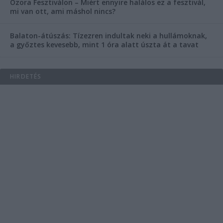
Ozora Fesztiválon – Miért ennyire halálos ez a fesztivál,
mi van ott, ami máshol nincs?
Balaton-átúszás: Tízezren indultak neki a hullámoknak,
a győztes kevesebb, mint 1 óra alatt úszta át a tavat
HIRDETÉS