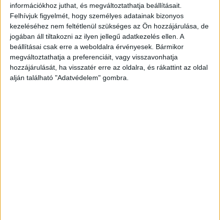
információkhoz juthat, és megváltoztathatja beállításait.
lelőhelyről indultak útnak azok a kő- és
Felhívjuk figyelmét, hogy személyes adatainak bizonyos
kezeléséhez nem feltétlenül szükséges az Ön hozzájárulása, de
nyersanyagszállítmányok, amelyek a gyanú
jogában áll tiltakozni az ilyen jellegű adatkezelés ellen. A
szerint komoly egészségügyi és
beállításai csak erre a weboldalra érvényesek. Bármikor
környezetvédelmi kockázatot hordozhatnak
megváltoztathatja a preferenciáit, vagy visszavonhatja
hozzájárulását, ha visszatér erre az oldalra, és rákattint az oldal
magukban a vevőknél.
alján található "Adatvédelem" gombra.
Hosszú időszak
A hatósági vizsgálat és az Elektronikus Közúti
Áruforgalom Ellenőrző Rendszer (EKÁER)
adatbázisa egy rendkívül hosszú periódust ölel
fel. A nyilvánossá vált dokumentumok szerint a
gyanús ausztriai bányákból 2015 és 2026 között
folyamatosan, hullámokban érkeztek a
teherautók a magyar határokon keresztül. Ez a