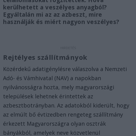
célállomásokat rögzítették. Hová
kerülhetett a veszélyes anyagból?
Egyáltalán mi az az azbeszt, mire
használják és miért nagyon veszélyes?
Rejtélyes szállítmányok
Közérdekű adatigénylésre válaszolva a Nemzeti
Adó- és Vámhivatal (NAV) a napokban
nyilvánosságra hozta, mely magyarországi
települések lehetnek érintettek az
azbesztbotrányban. Az adatokból kiderült, hogy
az elmúlt bő évtizedben rengeteg szállítmány
érkezett Magyarországra olyan osztrák
bányákból, amelyek neve közvetlenül