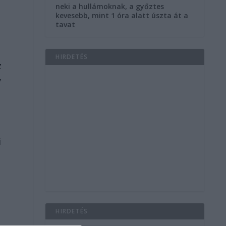
neki a hullámoknak, a győztes
kevesebb, mint 1 óra alatt úszta át a
tavat
HIRDETÉS
z
y
i
HIRDETÉS