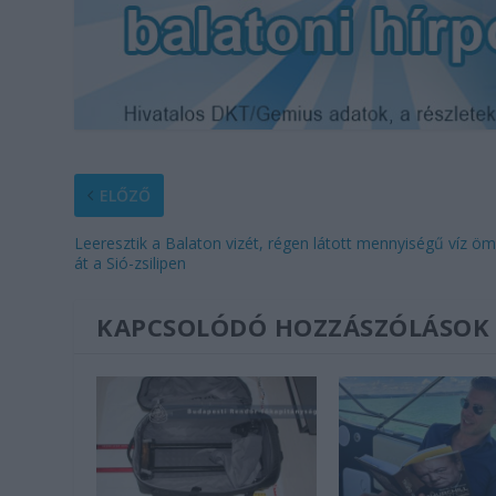
ELŐZŐ
Leeresztik a Balaton vizét, régen látott mennyiségű víz öm
át a Sió-zsilipen
KAPCSOLÓDÓ HOZZÁSZÓLÁSOK