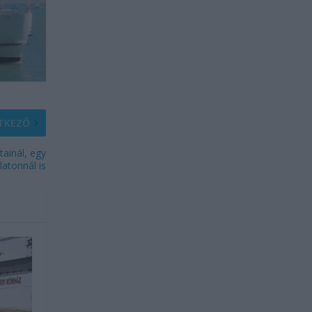
TKEZŐ
ainál, egy
latonnál is