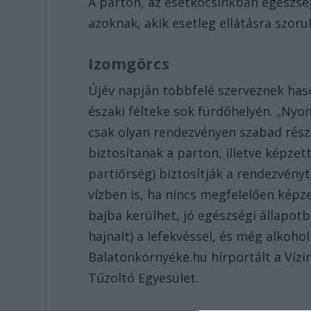
A parton, az esetkocsinkban egészség
azoknak, akik esetleg ellátásra szoru
Izomgörcs
Újév napján többfelé szerveznek ha
északi félteke sok fürdőhelyén. „Nyo
csak olyan rendezvényen szabad részt
biztosítanak a parton, illetve képzet
partiőrség) biztosítják a rendezvény
vízben is, ha nincs megfelelően képz
bajba kerülhet, jó egészségi állapotb
hajnalt) a lefekvéssel, és még alkohol
Balatonkörnyéke.hu hírportált a Víz
Tűzoltó Egyesület.