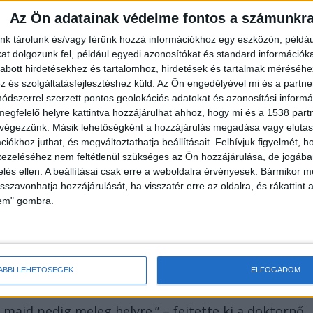
Az Ön adatainak védelme fontos a számunkr
eszélyeiről, dr. Debreceni Katalin, a szakszolgálat
nk tárolunk és/vagy férünk hozzá információkhoz egy eszközön, példáu
a: “A hideg víz viszonylag gyorsan képes
t dolgozunk fel, például egyedi azonosítókat és standard információk
abott hirdetésekhez és tartalomhoz, hirdetések és tartalmak méréséhe
erünk működését. Hideg vízben csökken az izom-
és szolgáltatásfejlesztéshez küld.
Az Ön engedélyével mi és a partne
ásunk lelassul, beszűkül, de a látásunk vagy a
dszerrel szerzett pontos geolokációs adatokat és azonosítási informác
megfelelő helyre kattintva hozzájárulhat ahhoz, hogy mi és a 1538 partne
őképességünk, a tájékozódási képességünk, a
 végezzünk. Másik lehetőségként a hozzájárulás megadása vagy elutasí
tmus zavarok valószínűsége is megnő, ha a test
iókhoz juthat, és megváltoztathatja beállításait.
Felhívjuk figyelmét, 
ezeléséhez nem feltétlenül szükséges az Ön hozzájárulása, de jogában 
n.”
zelés ellen. A beállításai csak erre a weboldalra érvényesek. Bármikor m
isszavonhatja hozzájárulását, ha visszatér erre az oldalra, és rákattint a
lem" gombra.
us idegrendszer egy olyan reakciót indít el, melyne
külnek, ezért nem jut elegendő vér és ezzel
oz. Amennyiben az újévi csobbanásban részt vevők
ÁBBI LEHETŐSÉGEK
ELFOGADOM
 mozgása beszűkül, a mozgásuk vagy a gondolkodásuk
a, majd pedig meleg helyre.” – fejtette ki a doktornő