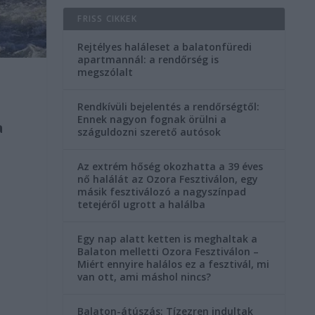
FRISS CIKKEK
Rejtélyes haláleset a balatonfüredi
apartmannál: a rendőrség is
megszólalt
Rendkívüli bejelentés a rendőrségtől:
Ennek nagyon fognak örülni a
a
száguldozni szerető autósok
Az extrém hőség okozhatta a 39 éves
nő halálát az Ozora Fesztiválon, egy
másik fesztiválozó a nagyszínpad
tetejéről ugrott a halálba
Egy nap alatt ketten is meghaltak a
Balaton melletti Ozora Fesztiválon –
Miért ennyire halálos ez a fesztivál, mi
van ott, ami máshol nincs?
Balaton-átúszás: Tízezren indultak