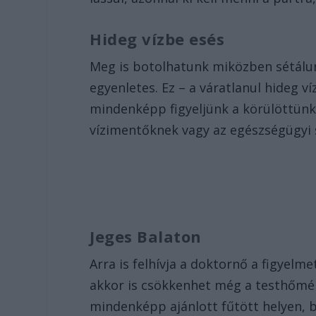
Hideg vízbe esés
Meg is botolhatunk miközben sétálun
egyenletes. Ez – a váratlanul hideg ví
mindenképp figyeljünk a körülöttünk 
vízimentőknek vagy az egészségügyi 
Jeges Balaton
Arra is felhívja a doktornő a figyelm
akkor is csökkenhet még a testhőmér
mindenképp ajánlott fűtött helyen, 