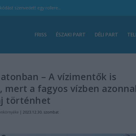
ódást szenvedett egy rollere...
FRISS
ÉSZAKI PART
DÉLI PART
TEL
latonban – A vízimentők is
, mert a fagyos vízben azonna
j történhet
onkörnyéke
|
2023.12.30. szombat