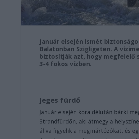
Január elsején ismét biztonság
Balatonban Szigligeten. A vízim
biztosítják azt, hogy megfelelő 
3-4 fokos vízben.
Jeges fürdő
Január elsején kora délután bárki m
Strandfürdőn, aki átmegy a helyszíne
állva figyelik a megmártózókat, és e