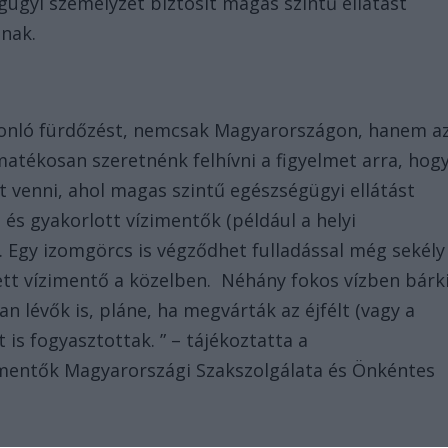
ügyi személyzet biztosít magas szintű ellátást
lnak.
sonló fürdőzést, nemcsak Magyarországon, hanem a
matékosan szeretnénk felhívni a figyelmet arra, hog
 venni, ahol magas szintű egészségügyi ellátást
t és gyakorlott vízimentők (például a helyi
t. Egy izomgörcs is végződhet fulladással még sekély
ett vízimentő a közelben. Néhány fokos vízben bárk
an lévők is, pláne, ha megvárták az éjfélt (vagy a
t is fogyasztottak. ” – tájékoztatta a
imentők Magyarországi Szakszolgálata és Önkéntes