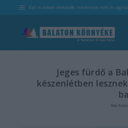
Ezt is sokan olvassák:
Hatalmasat esett és agyrázk
Jeges fürdő a Ba
készenlétben lesznek
ba
Írta:
Balat