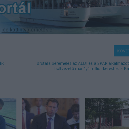
KÖVE
lik
Brutális béremelés az ALDI és a SPAR alkalmazott
boltvezető már 1,4 milliót kereshet a Ba