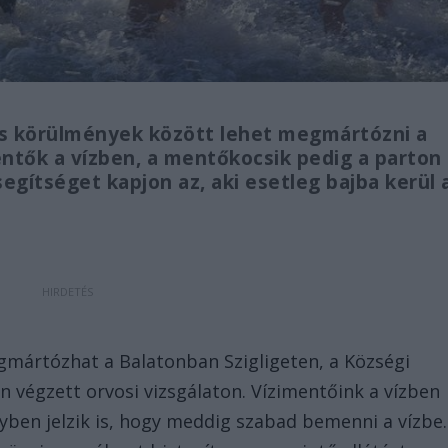
os körülmények között lehet megmártózni a
entők a vízben, a mentőkocsik pedig a parton
segítséget kapjon az, aki esetleg bajba kerül 
egmártózhat a Balatonban Szigligeten, a Községi
n végzett orvosi vizsgálaton. Vízimentőink a vízben
gyben jelzik is, hogy meddig szabad bemenni a vízbe.