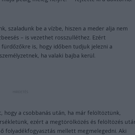
k, szaladunk be a vízbe, hiszen a meder alja nem
zbeesés – is vezethet rosszulléthez. Ezért
fürdőzőkre is, hogy időben tudjuk jelezni a
személyzetnek, ha valaki bajba kerül.
et, hogy a csobbanás után, ha már felöltöztünk,
sékletünk, ezért a megtörölközés és felöltözés utá
bő folyadékfogyasztás mellett megmelegedni. Aki