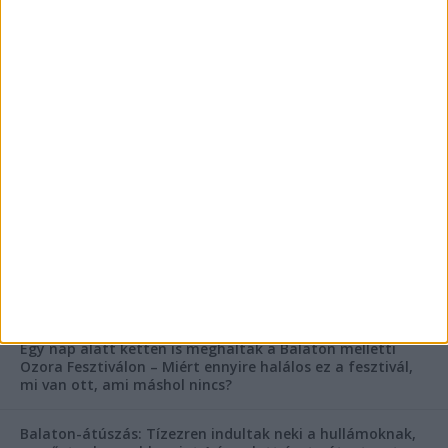
FRISS CIKKEK
Rejtélyes haláleset a balatonfüredi apartmannál: a
rendőrség is megszólalt
Rendkívüli bejelentés a rendőrségtől: Ennek nagyon
fognak örülni a száguldozni szerető autósok
Az extrém hőség okozhatta a 39 éves nő halálát az
Ozora Fesztiválon, egy másik fesztiválozó a nagyszínpad
tetejéről ugrott a halálba
Egy nap alatt ketten is meghaltak a Balaton melletti
Ozora Fesztiválon – Miért ennyire halálos ez a fesztivál,
mi van ott, ami máshol nincs?
Balaton-átúszás: Tízezren indultak neki a hullámoknak,