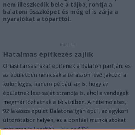
nem illeszkedik bele a tájba, rontja a
balatoni összképet és még el is zárja a
nyaralókat a tóparttól.
Hatalmas építkezés zajlik
Óriási társasházat építenek a Balaton partján, és
az épületben nemcsak a teraszon lévő jakuzzi a
különleges, hanem például az is, hogy az
épületnek lesz saját strandja is, ahol a vendégek
megmártózhatnak a tó vizében. A hétemeletes,
92 lakásos épület Balatonaligán épül, az egykori
úttörőtábor helyén, és a bontási munkálatokat
már meg is kezdték –
írja
az ATV.