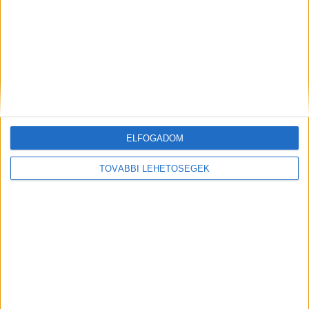
ELŐZŐ
KÖVETKEZŐ
Elmarad a VOLT és a Sound,
Darknetes drogkereskedőre
ELFOGADOM
de lesz idén is fesztiválszezon
csaptak le a rendőrök a
a Balatonnál – Mutatjuk a
Balatonparton – videó
programokat
TOVÁBBI LEHETŐSÉGEK
KAPCSOLÓDÓ HOZZÁSZÓLÁSOK