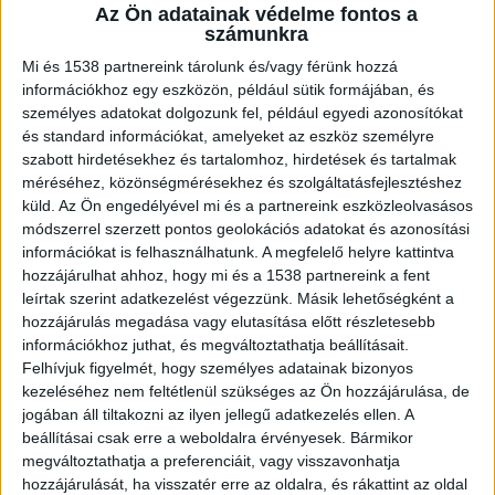
Az Ön adatainak védelme fontos a
számunkra
Balatonaligán építkeznek
Mi és 1538 partnereink tárolunk és/vagy férünk hozzá
információkhoz egy eszközön, például sütik formájában, és
személyes adatokat dolgozunk fel, például egyedi azonosítókat
és standard információkat, amelyeket az eszköz személyre
szabott hirdetésekhez és tartalomhoz, hirdetések és tartalmak
méréséhez, közönségmérésekhez és szolgáltatásfejlesztéshez
küld.
Az Ön engedélyével mi és a partnereink eszközleolvasásos
módszerrel szerzett pontos geolokációs adatokat és azonosítási
információkat is felhasználhatunk. A megfelelő helyre kattintva
hozzájárulhat ahhoz, hogy mi és a 1538 partnereink a fent
leírtak szerint adatkezelést végezzünk. Másik lehetőségként a
hozzájárulás megadása vagy elutasítása előtt részletesebb
információkhoz juthat, és megváltoztathatja beállításait.
Felhívjuk figyelmét, hogy személyes adatainak bizonyos
kezeléséhez nem feltétlenül szükséges az Ön hozzájárulása, de
jogában áll tiltakozni az ilyen jellegű adatkezelés ellen. A
beállításai csak erre a weboldalra érvényesek. Bármikor
megváltoztathatja a preferenciáit, vagy visszavonhatja
hozzájárulását, ha visszatér erre az oldalra, és rákattint az oldal