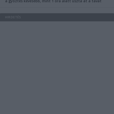
a győztes kevesebb, mint 1 óra alatt úszta át a tavat
HIRDETÉS