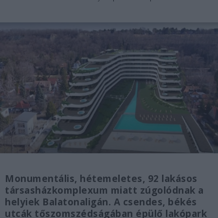
Monumentális, hétemeletes, 92 lakásos
társasházkomplexum miatt zúgolódnak a
helyiek Balatonaligán. A csendes, békés
utcák tőszomszédságában épülő lakópark