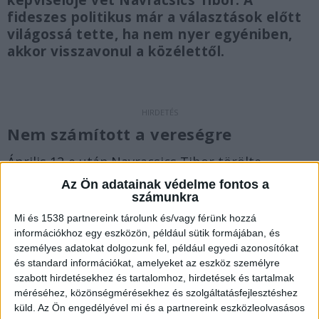
képviselője vét Navracsics Tibor. A
fideszes politikus már a választások előtt
világossá tette, ha nem nyer egyéniben,
akkor visszavonul a közélettől.
Nem számított a vereségre
Április 12-e után Navracsics Tibor törölte
Facebook oldalát, majd azt mondta, visszamegy
Az Ön adatainak védelme fontos a
számunkra
az egyetemre tanítani, mert ahogyan ígérte, egy
Mi és 1538 partnereink tárolunk és/vagy férünk hozzá
vereség esetén nem folytatja közéleti
információkhoz egy eszközön, például sütik formájában, és
tevékenységét. “Ekkora vereségre nem
személyes adatokat dolgozunk fel, például egyedi azonosítókat
és standard információkat, amelyeket az eszköz személyre
számítottam, meg kell, hogy mondjam. Úgy
szabott hirdetésekhez és tartalomhoz, hirdetések és tartalmak
érzem, hogy mindent megtettem annak
méréséhez, közönségmérésekhez és szolgáltatásfejlesztéshez
küld.
Az Ön engedélyével mi és a partnereink eszközleolvasásos
érdekében, hogy amennyiben a választók egy