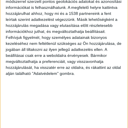
módszerrel szerzett pontos geolokációs adatokat és azonosítási
egyéni választókerületben a jelölteket és az ő
információkat is felhasználhatunk. A megfelelő helyre kattintva
munkájukat is értékelik, akkor megnyerjem a
hozzájárulhat ahhoz, hogy mi és a 1538 partnereink a fent
leírtak szerint adatkezelést végezzünk. Másik lehetőségként a
választást. Egyébként a felmérések azt is
hozzájárulás megadása vagy elutasítása előtt részletesebb
mutatták, hogy a választópolgáraim elégedettek
információkhoz juthat, és megváltoztathatja beállításait.
Felhívjuk figyelmét, hogy személyes adatainak bizonyos
voltak velem, elégedettek voltak a
kezeléséhez nem feltétlenül szükséges az Ön hozzájárulása, de
teljesítményemmel, magas volt az ismertségem
jogában áll tiltakozni az ilyen jellegű adatkezelés ellen. A
beállításai csak erre a weboldalra érvényesek. Bármikor
is, elismerték, hogy nagyon sokat járok a
megváltoztathatja a preferenciáit, vagy visszavonhatja
választókerületbe, ott vagyok minden
hozzájárulását, ha visszatér erre az oldalra, és rákattint az oldal
rendezvényen, sok fejlesztést vittem oda, de a
alján található "Adatvédelem" gombra.
Tisza jelöltjét akarják támogatni” – mondta a
választások után az Inforádiónak a fideszes
politkus.
A megújításon dolgozik
A napokban Cser-Palkovics András,