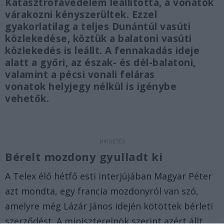
Katasztrófavédelem leállította, a vonatok
várakozni kényszerültek. Ezzel
gyakorlatilag a teljes Dunántúl vasúti
közlekedése, köztük a balatoni vasúti
közlekedés is leállt. A fennakadás ideje
alatt a győri, az észak- és dél-balatoni,
valamint a pécsi vonali feláras
vonatok helyjegy nélkül is igénybe
vehetők.
Bérelt mozdony gyulladt ki
A Telex élő hétfő esti interjújában Magyar Péter
azt mondta, egy francia mozdonyról van szó,
amelyre még Lázár János idején kötöttek bérleti
szerződést. A miniszterelnök szerint azért állt