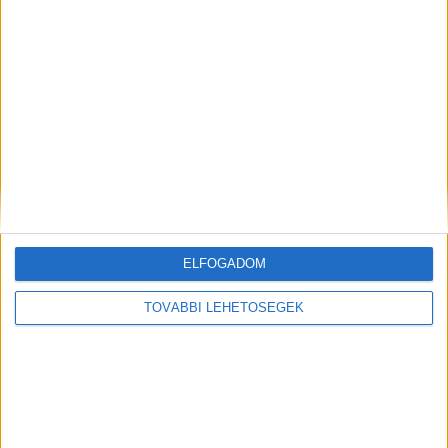
MEGOSZTÁS:
ELFOGADOM
ELŐZŐ
KÖVETKEZŐ
TOVÁBBI LEHETŐSÉGEK
Szomszédháború a kerítés
Leállt a veszprémi kórház
mentén: Mit tehetsz, ha a
központi műtőjének hűtése,
szomszédból érkező gaz és a
Dél-Koreából várják az
folyondár teljesen elárasztja a
alkatrészt
kertedet?