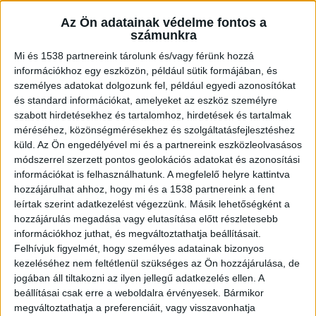
ilyen sokáig a forgalom a Kelenföldi
Az Ön adatainak védelme fontos a
számunkra
pályaudvaron, mert a bérleti szerződés szerint a
Mi és 1538 partnereink tárolunk és/vagy férünk hozzá
lízingcég engedélye nélkül a szakemberek nem
információkhoz egy eszközön, például sütik formájában, és
nyúlhatnak hozzá a szerelvényhez.
A
személyes adatokat dolgozunk fel, például egyedi azonosítókat
BalatonKörnyéke.hu az erősebb napokon a
és standard információkat, amelyeket az eszköz személyre
szabott hirdetésekhez és tartalomhoz, hirdetések és tartalmak
Balaton vezető hírportálja. Már 700 ezren
méréséhez, közönségmérésekhez és szolgáltatásfejlesztéshez
lájkolják a kiadónk Facebook-oldalait.
küld.
Az Ön engedélyével mi és a partnereink eszközleolvasásos
módszerrel szerzett pontos geolokációs adatokat és azonosítási
információkat is felhasználhatunk. A megfelelő helyre kattintva
Elvontatták a mozdonyt
hozzájárulhat ahhoz, hogy mi és a 1538 partnereink a fent
leírtak szerint adatkezelést végezzünk. Másik lehetőségként a
A MÁV hétfő esti közleménye szerint 18:45-re
hozzájárulás megadása vagy elutasítása előtt részletesebb
elvontatták a mozdonyt, így a
információkhoz juthat, és megváltoztathatja beállításait.
Felhívjuk figyelmét, hogy személyes adatainak bizonyos
Katasztrófavédelem engedélyezte a felsővezeték
kezeléséhez nem feltétlenül szükséges az Ön hozzájárulása, de
visszakapcsolását, megindulhatott a forgalom a
jogában áll tiltakozni az ilyen jellegű adatkezelés ellen. A
beállításai csak erre a weboldalra érvényesek. Bármikor
Kelenföldet érintő vonalakon. Fokozatosan
megváltoztathatja a preferenciáit, vagy visszavonhatja