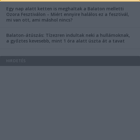
Egy nap alatt ketten is meghaltak a Balaton melletti
Ozora Fesztiválon – Miért ennyire halálos ez a fesztivál,
mi van ott, ami máshol nincs?
Balaton-átúszás: Tízezren indultak neki a hullámoknak,
a győztes kevesebb, mint 1 óra alatt úszta át a tavat
HIRDETÉS