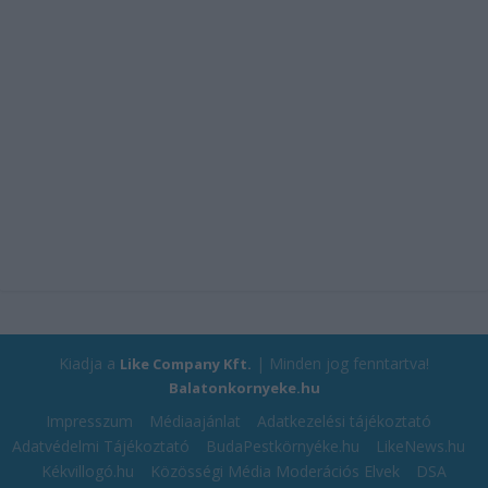
Kiadja a
| Minden jog fenntartva!
Like Company Kft.
Balatonkornyeke.hu
Impresszum
Médiaajánlat
Adatkezelési tájékoztató
Adatvédelmi Tájékoztató
BudaPestkörnyéke.hu
LikeNews.hu
Kékvillogó.hu
Közösségi Média Moderációs Elvek
DSA