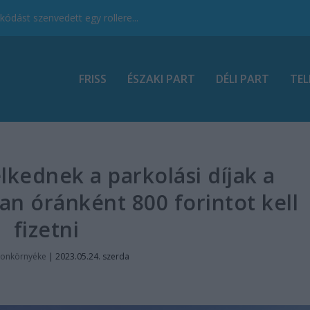
ódást szenvedett egy rollere...
FRISS
ÉSZAKI PART
DÉLI PART
TEL
kednek a parkolási díjak a
an óránként 800 forintot kell
fizetni
tonkörnyéke
|
2023.05.24. szerda