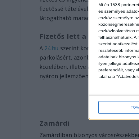
Mi és 1538 partnerei
fizetőssé tételével igyekeztek fedez
és személyes adatoka
látogatható maradjon a helyi szabad
eszköz személyre sz
közönségmérésekhez 
eszközleolvasásos mó
Fizetős lett a parkolás
felhasználhatunk. A 
szerint adatkezelést
A
24.hu
szerint korábban csak a nagyo
részletesebb informác
parkolásért, azonban mára kisebb hel
adatainak bizonyos k
ilyen jellegű adatke
közelében, illetve a centrumokban) fi
preferenciáit, vagy v
nyáron jellemzően 300-400 forint körü
található "Adatvéde
TOV
Zamárdi
Zamárdiban bizonyos városrészekben m