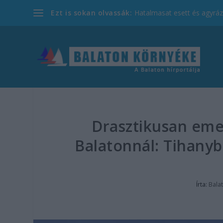
Ezt is sokan olvassák:
Hatalmasat esett és agyrázk
Drasztikusan emel
Balatonnál: Tihanyb
Írta:
Bala