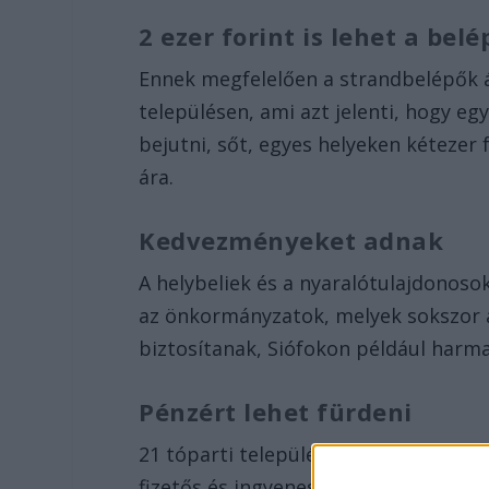
2 ezer forint is lehet a bel
Ennek megfelelően a strandbelépők á
településen, ami azt jelenti, hogy eg
bejutni, sőt, egyes helyeken kétezer 
ára.
Kedvezményeket adnak
A helybeliek és a nyaralótulajdonos
az önkormányzatok, melyek sokszor 
biztosítanak, Siófokon például har
Pénzért lehet fürdeni
21 tóparti településen már csak pénz
fizetős és ingyenes partszakaszokat i