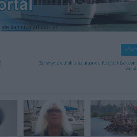
KÖVE
ú
Zuhanyozhatnak is az utasok a felújított Balaton
vasú