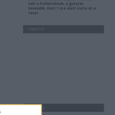
neki a hullámoknak, a győztes
kevesebb, mint 1 óra alatt úszta át a
tavat
HIRDETÉS
HIRDETÉS
a
s