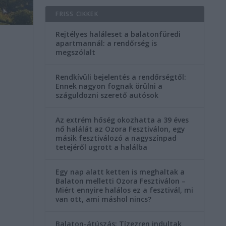
FRISS CIKKEK
Rejtélyes haláleset a balatonfüredi
apartmannál: a rendőrség is
megszólalt
Rendkívüli bejelentés a rendőrségtől:
Ennek nagyon fognak örülni a
száguldozni szerető autósok
Az extrém hőség okozhatta a 39 éves
nő halálát az Ozora Fesztiválon, egy
másik fesztiválozó a nagyszínpad
tetejéről ugrott a halálba
Egy nap alatt ketten is meghaltak a
Balaton melletti Ozora Fesztiválon –
Miért ennyire halálos ez a fesztivál, mi
van ott, ami máshol nincs?
Balaton-átúszás: Tízezren indultak