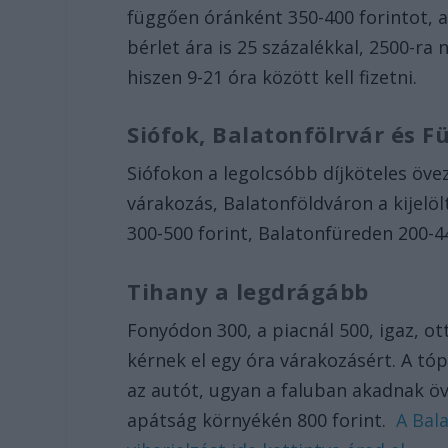
függően óránként 350-400 forintot, a
bérlet ára is 25 százalékkal, 2500-r
hiszen 9-21 óra között kell fizetni.
Siófok, Balatonfölrvár és F
Siófokon a legolcsóbb díjköteles öve
várakozás, Balatonföldváron a kijelö
300-500 forint, Balatonfüreden 200-4
Tihany a legdrágább
Fonyódon 300, a piacnál 500, igaz, ot
kérnek el egy óra várakozásért. A tó
az autót, ugyan a faluban akadnak öv
apátság környékén 800 forint.
A Bala