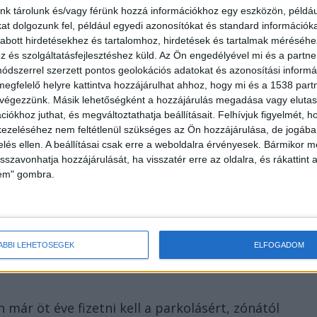
nk tárolunk és/vagy férünk hozzá információkhoz egy eszközön, példáu
ni a dráguló költségeket, hogy továbbra is ingyenese
t dolgozunk fel, például egyedi azonosítókat és standard információk
strand.
abott hirdetésekhez és tartalomhoz, hirdetések és tartalmak méréséhe
és szolgáltatásfejlesztéshez küld.
Az Ön engedélyével mi és a partne
dszerrel szerzett pontos geolokációs adatokat és azonosítási informác
megfelelő helyre kattintva hozzájárulhat ahhoz, hogy mi és a 1538 partne
 végezzünk. Másik lehetőségként a hozzájárulás megadása vagy elutasí
bb tóparti településeken kellett fizetni a
iókhoz juthat, és megváltoztathatja beállításait.
Felhívjuk figyelmét, 
yeken is (jellemzően a strandok, a látnivalók
ezeléséhez nem feltétlenül szükséges az Ön hozzájárulása, de jogában 
zelés ellen. A beállításai csak erre a weboldalra érvényesek. Bármikor m
zetőssé tették azt. De az is kiderült, hogy idén
isszavonhatja hozzájárulását, ha visszatér erre az oldalra, és rákattint a
l alakul az óránkénti tarifa a
Balatonnál
.
lem" gombra.
ÁBBI LEHETŐSÉGEK
ELFOGADOM
ár öt éve fizetni kell a parkolásért, zónától