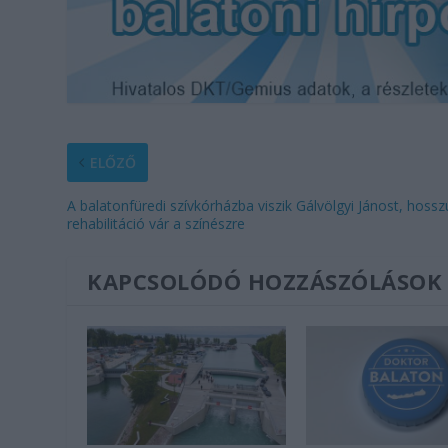
ELŐZŐ
A balatonfüredi szívkórházba viszik Gálvölgyi Jánost, hossz
rehabilitáció vár a színészre
KAPCSOLÓDÓ HOZZÁSZÓLÁSOK