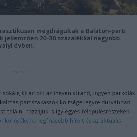
rasztikusan megdrágultak a Balaton-parti
k jellemzően 20-30 százalékkal nagyobb
valyi évben.
sokáig kitartott az ingyen strand, ingyen parkolás
alkalmas partszakaszok költségei egyre durvábban
t találni hozzájuk, s így egyes településrészeken
onkörnyéke.hu legfrissebb híreit és az aktuális