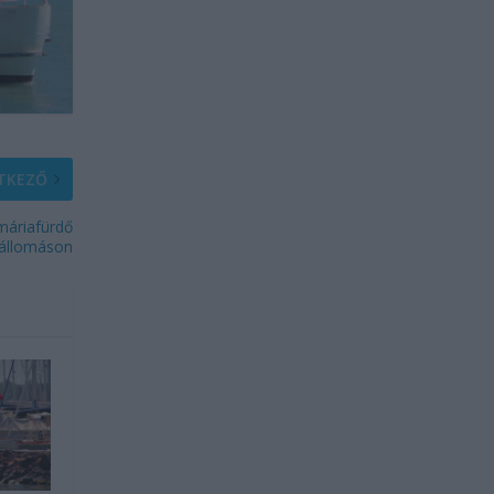
TKEZŐ
máriafürdő
tállomáson