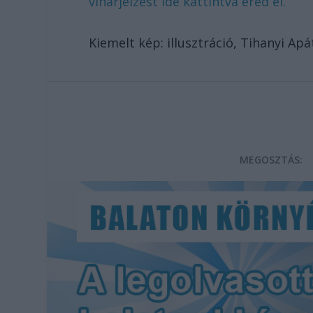
viharjelzést ide kattintva éred el.
Kiemelt kép: illusztráció, Tihanyi Ap
MEGOSZTÁS: