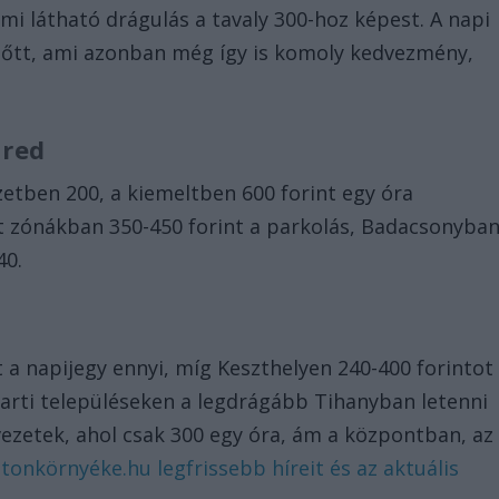
mi látható drágulás a tavaly 300-hoz képest. A napi
a nőtt, ami azonban még így is komoly kedvezmény,
üred
zetben 200, a kiemeltben 600 forint egy óra
lt zónákban 350-450 forint a parkolás, Badacsonyba
40.
t a napijegy ennyi, míg Keszthelyen 240-400 forintot
parti településeken a legdrágább Tihanyban letenni
ezetek, ahol csak 300 egy óra, ám a központban, az
tonkörnyéke.hu legfrissebb híreit és az aktuális