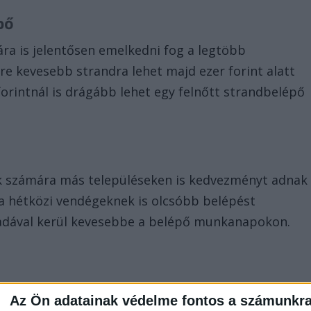
épő
ra is jelentősen emelkedni fog a legtöbb
yre kevesebb strandra lehet majd ezer forint alatt
forintnál is drágább lehet egy felnőtt strandbelépő
ok számára más településeken is kedvezményt adnak
a hétközi vendégeknek is olcsóbb belépést
madával kerül kevesebbe a belépő munkanapokon.
ért lehet fürdeni a Balatonban, 11 esetében pedig
Az Ön adatainak védelme fontos a számunkr
s találni lehet. Más településeken viszont a parkolá