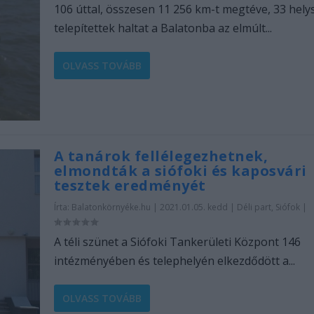
106 úttal, összesen 11 256 km-t megtéve, 33 hely
telepítettek haltat a Balatonba az elmúlt...
OLVASS TOVÁBB
A tanárok fellélegezhetnek,
elmondták a siófoki és kaposvári
tesztek eredményét
Írta:
Balatonkörnyéke.hu
|
2021.01.05. kedd
|
Déli part
,
Siófok
|
A téli szünet a Siófoki Tankerületi Központ 146
intézményében és telephelyén elkezdődött a...
OLVASS TOVÁBB