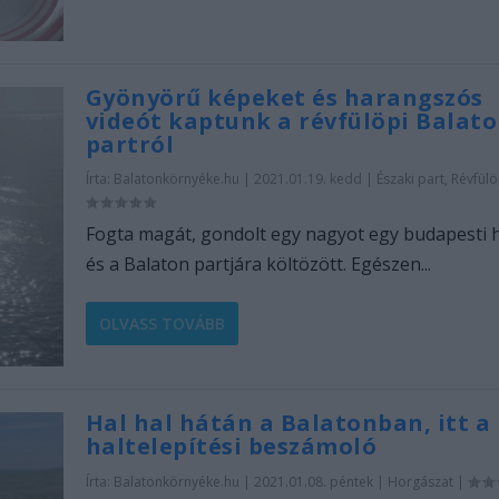
Gyönyörű képeket és harangszós
videót kaptunk a révfülöpi Balato
partról
Írta:
Balatonkörnyéke.hu
|
2021.01.19. kedd
|
Északi part
,
Révfül
Fogta magát, gondolt egy nagyot egy budapesti 
és a Balaton partjára költözött. Egészen...
OLVASS TOVÁBB
Hal hal hátán a Balatonban, itt a
haltelepítési beszámoló
Írta:
Balatonkörnyéke.hu
|
2021.01.08. péntek
|
Horgászat
|