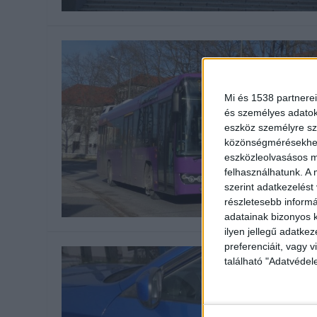
Mi és 1538 partnerei
és személyes adatoka
eszköz személyre sz
közönségmérésekhez 
eszközleolvasásos mó
felhasználhatunk. A 
szerint adatkezelést
részletesebb informác
adatainak bizonyos k
ilyen jellegű adatke
preferenciáit, vagy v
található "Adatvéde