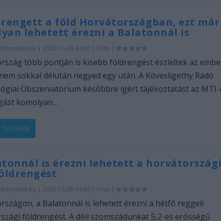
 rengett a föld Horvátországban, ezt már
yan lehetett érezni a Balatonnál is
nkörnyéke.hu
|
2020.12.29. kedd
|
Friss
|
szág több pontján is kisebb földrengést észleltek az emb
nem sokkal délután negyed egy után. A Kövesligethy Radó
ógiai Obszervatórium későbbre ígért tájékoztatást az MTI-
ást komolyan...
 TOVÁBB
atonnál is érezni lehetett a horvátország
földrengést
nkörnyéke.hu
|
2020.12.28. hétfő
|
Friss
|
szágon, a Balatonnál is lehetett érezni a hétfő reggeli
szági földrengést. A déli szomszádunkat 5,2-es erősségű