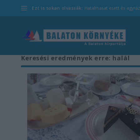
Ezt is sokan olvassák:
Hatalmasat esett és agyrázk
Keresési eredmények erre: halál