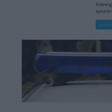
földreng
epicentr
OLVASS