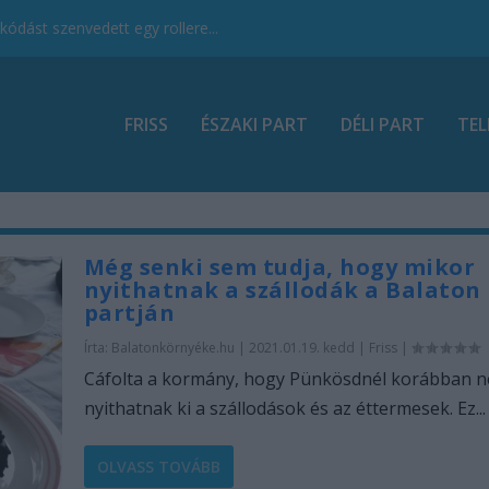
ódást szenvedett egy rollere...
FRISS
ÉSZAKI PART
DÉLI PART
TEL
Még senki sem tudja, hogy mikor
nyithatnak a szállodák a Balaton
partján
Írta:
Balatonkörnyéke.hu
|
2021.01.19. kedd
|
Friss
|
Cáfolta a kormány, hogy Pünkösdnél korábban 
nyithatnak ki a szállodások és az éttermesek. Ez...
OLVASS TOVÁBB