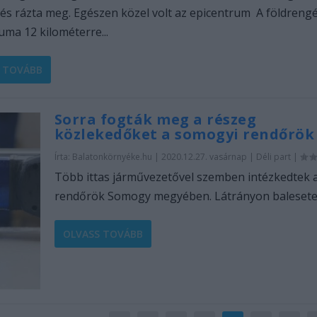
és rázta meg. Egészen közel volt az epicentrum A földreng
uma 12 kilométerre...
 TOVÁBB
Sorra fogták meg a részeg
közlekedőket a somogyi rendőrök
Írta:
Balatonkörnyéke.hu
|
2020.12.27. vasárnap
|
Déli part
|
Több ittas járművezetővel szemben intézkedtek 
rendőrök Somogy megyében. Látrányon balesetet.
OLVASS TOVÁBB