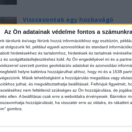
Visszavontak egy húsbavágó
díjemelést Veszprémben
Az Ön adatainak védelme fontos a számunkr
Írta:
Balatonkörnyéke.hu
|
2021.01.04. hétfő
|
Veszprém
|
nk tárolunk és/vagy férünk hozzá információkhoz egy eszközön, példáu
Nem emelik a tömegközlekés díját Veszprémben.
t dolgozunk fel, például egyedi azonosítókat és standard információk
Drasztikus drágulásról lett volna szó. Az állami...
abott hirdetésekhez és tartalomhoz, hirdetések és tartalmak méréséhe
és szolgáltatásfejlesztéshez küld.
Az Ön engedélyével mi és a partne
dszerrel szerzett pontos geolokációs adatokat és azonosítási informác
OLVASS TOVÁBB
megfelelő helyre kattintva hozzájárulhat ahhoz, hogy mi és a 1538 partne
 végezzünk. Másik lehetőségként a hozzájárulás megadása vagy elutasí
iókhoz juthat, és megváltoztathatja beállításait.
Felhívjuk figyelmét, 
ezeléséhez nem feltétlenül szükséges az Ön hozzájárulása, de jogában 
zelés ellen. A beállításai csak erre a weboldalra érvényesek. Bármikor m
isszavonhatja hozzájárulását, ha visszatér erre az oldalra, és rákattint a
Ököljog Fonyódon egy közlekedés
lem" gombra.
vita során
Írta:
Balatonkörnyéke.hu
|
2020.12.30. szerda
|
Krimi
|
December 27-én 14 óra 53 perckor Fonyódon egy