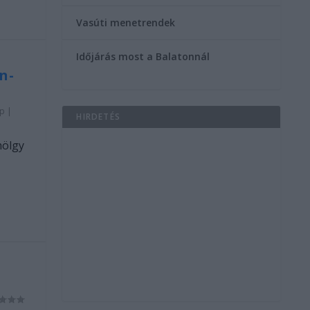
Vasúti menetrendek
Időjárás most a Balatonnál
n-
öp
|
HIRDETÉS
hölgy