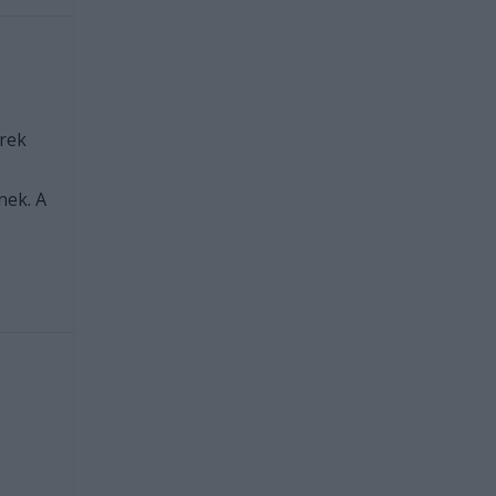
erek
nek. A
i