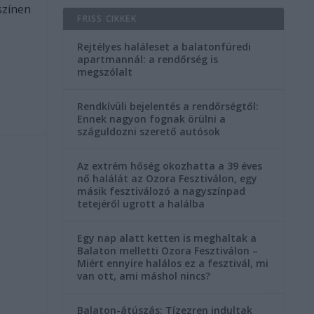
színen
FRISS CIKKEK
Rejtélyes haláleset a balatonfüredi
apartmannál: a rendőrség is
megszólalt
Rendkívüli bejelentés a rendőrségtől:
Ennek nagyon fognak örülni a
száguldozni szerető autósok
Az extrém hőség okozhatta a 39 éves
nő halálát az Ozora Fesztiválon, egy
másik fesztiválozó a nagyszínpad
tetejéről ugrott a halálba
Egy nap alatt ketten is meghaltak a
Balaton melletti Ozora Fesztiválon –
Miért ennyire halálos ez a fesztivál, mi
van ott, ami máshol nincs?
Balaton-átúszás: Tízezren indultak