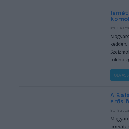
Ismét
komol
Írta:
Balato
Magyaror
kedden, 
Szeizmol
földmozg
OLVASS
A Bal
erős 
Írta:
Balato
Magyaror
horvátor